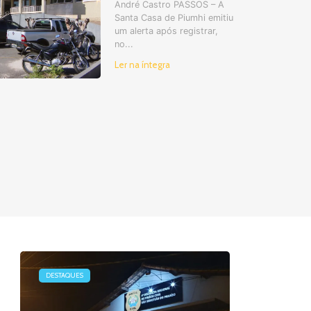
André Castro PASSOS – A
Santa Casa de Piumhi emitiu
um alerta após registrar,
no...
Ler na íntegra
DESTAQUES