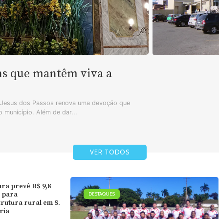
ns que mantêm viva a
m Jesus dos Passos renova uma devoção que
 município. Além de dar...
VER TODOS
ura prevê R$ 9,8
 para
DESTAQUES
trutura rural em S.
ória