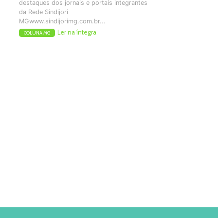
destaques dos jornais e portais integrantes
da Rede Sindijori
MGwww.sindijorimg.com.br...
Ler na íntegra
COLUNA MG