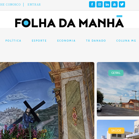
LHE CONOSCO
ENTRAR
POLÍTICA
ESPORTE
ECONOMIA
TÁ DANADO
COLUNA MG
GERAL
SAÚDE