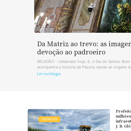
Da Matriz ao trevo: as image
devoção ao padroeiro
RELIGIÃO - Celebrado hoje, 6, o Dia do Senhor Bo
acompanha a história de Passos desde as origens do
Ler na íntegra
Prefeit
milhões
DESTAQUES
infraes
J. B. Gl