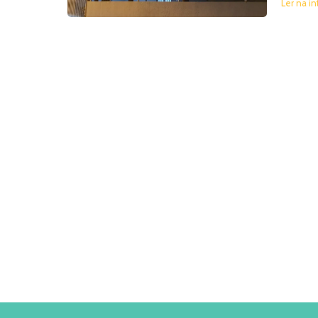
Ler na ín