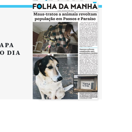
APA
O DIA