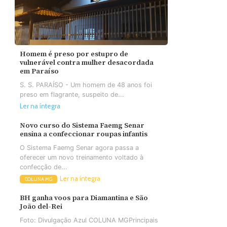
Homem é preso por estupro de
vulnerável contra mulher desacordada
em Paraíso
S. S. PARAÍSO - Um homem de 48 anos foi
preso em flagrante, suspeito de...
Ler na íntegra
Novo curso do Sistema Faemg Senar
ensina a confeccionar roupas infantis
O Sistema Faemg Senar agora passa a
oferecer um novo treinamento voltado à
confecção de...
Ler na íntegra
COLUNA MG
BH ganha voos para Diamantina e São
João del-Rei
Foto: Divulgação Azul COLUNA MGPrincipais