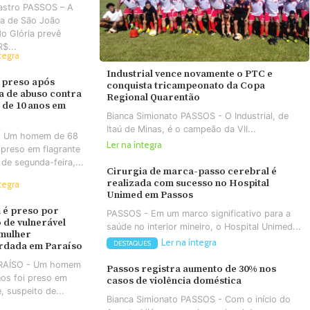
astro PASSOS – A
ra de São João
do Glória prevê
R$...
tegra
Industrial vence novamente o PTC e
 preso após
conquista tricampeonato da Copa
va de abuso contra
Regional Quarentão
 de 10 anos em
Bianca Simionato PASSOS - O Industrial, de
Itaú de Minas, é o campeão da VII...
- Um homem de 68
Ler na íntegra
 preso em flagrante
 de segunda-feira,...
Cirurgia de marca-passo cerebral é
realizada com sucesso no Hospital
tegra
Unimed em Passos
é preso por
PASSOS - Em um marco significativo para a
 de vulnerável
saúde no interior mineiro, o Hospital Unimed...
 mulher
Ler na íntegra
DESTAQUES
rdada em Paraíso
ARAÍSO - Um homem
Passos registra aumento de 30% nos
os foi preso em
casos de violência doméstica
e, suspeito de...
Bianca Simionato PASSOS - Com o início do