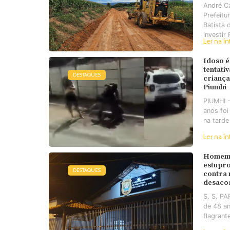
André C
Prefeitu
Batista 
investir 
Ler na ín
Idoso é
tentati
DESTAQUES
criança
Piumhi
PIUMHI 
anos foi
na tarde
Ler na ín
Homem 
estupro
DESTAQUES
contra
desaco
S. S. P
de 48 an
flagrant