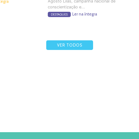
Agosto Lilás, campanha nacional de
tegra
conscientização e...
Ler na íntegra
DESTAQUES
VER TODOS