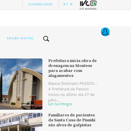
A+
A-
ACESSIBILIDADE
EDIÇÃO DIGITAL
Prefeitura inicia obra de
drenagem na Montese
para acabar com
alagamentos
Bianca Simionato PASSOS -
A Prefeitura de Passos
iniciou no último dia 27 de
julho...
Ler na íntegra
Familiares de pacientes
da Santa Casa de Piumhi
são alvos de golpistas