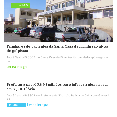
DESTAQUES
Familiares de pacientes da Santa Casa de Piumhi são alvos
de golpistas
André Castro PASSOS – A Santa Casa de Piumhi emitiu um alerta após registrar,
no...
Ler na íntegra
Prefeitura prevê R$ 9,8 milhões para infraestrutura rural
em S. J. B. Glória
André Castro PASSOS – A Prefeitura de São João Batista do Glória prevê investir
R$...
Ler na íntegra
DESTAQUES