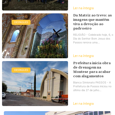
Ler na íntegra
Da Matriz ao trevo: as
imagens que mantêm
DESTAQUES
viva a devoção ao
padroeiro
RELIGIÃO - Celebrado hoje, 6, o
Dia do Senhor Bom Jesus dos
Passos renova uma...
Ler na íntegra
Prefeitura inicia obra
de drenagem na
DESTAQUES
Montese para acabar
com alagamentos
Bianca Simionato PASSOS - A
Prefeitura de Passos iniciou no
último dia 27 de julho...
Ler na íntegra