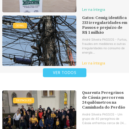
Ler na íntegra
Gatos: Cemig identifica
233 irregularidades em
GERAL
Passos e prejuízo de
R$ 1 milhão
André Silveira PASSOS - Furtos,
fraudes em medidores e outras
irregularidades no consumo de
energia...
Ler na íntegra
VER TODOS
Quarenta Peregrinos
de Cássia percorrem
DESTAQUES
24 quilômetros na
Caminhada do Perdão
André Silveira PASSOS - Um
grupo de 40 peregrinos de
Cássia enfrentou cerca de 24...