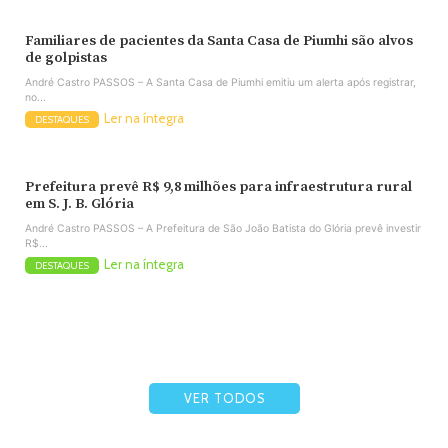
Familiares de pacientes da Santa Casa de Piumhi são alvos
de golpistas
André Castro PASSOS – A Santa Casa de Piumhi emitiu um alerta após registrar,
no...
Ler na íntegra
DESTAQUES
Prefeitura prevê R$ 9,8 milhões para infraestrutura rural
em S. J. B. Glória
André Castro PASSOS – A Prefeitura de São João Batista do Glória prevê investir
R$...
Ler na íntegra
DESTAQUES
VER TODOS