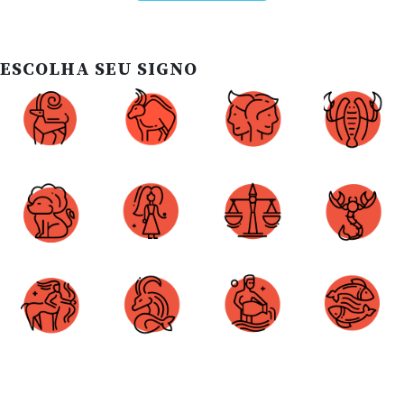
ESCOLHA SEU SIGNO
Áries
Touro
Gêmeos
Câncer
Leão
Virgem
Libra
Escorpião
Sagitário
Capricórnio
Aquário
Peixes