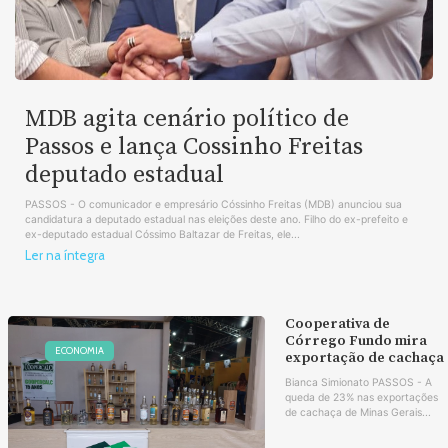
MDB agita cenário político de
Passos e lança Cossinho Freitas
deputado estadual
PASSOS - O comunicador e empresário Cóssinho Freitas (MDB) anunciou sua
candidatura a deputado estadual nas eleições deste ano. Filho do ex-prefeito e
ex-deputado estadual Cóssimo Baltazar de Freitas, ele...
Ler na íntegra
Cooperativa de
Córrego Fundo mira
ECONOMIA
exportação de cachaça
Bianca Simionato PASSOS - A
queda de 23% nas exportações
de cachaça de Minas Gerais...