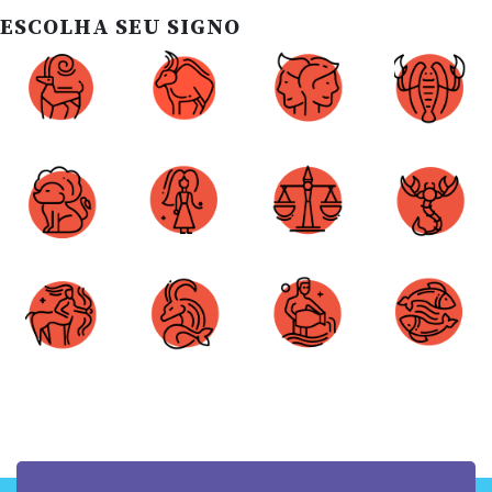
ESCOLHA SEU SIGNO
Áries
Touro
Gêmeos
Câncer
Leão
Virgem
Libra
Escorpião
Sagitário
Capricórnio
Aquário
Peixes