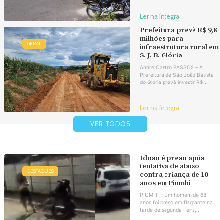
Ler na íntegra
Prefeitura prevê R$ 9,8
milhões para
GERAL
infraestrutura rural em
S. J. B. Glória
André Castro PASSOS – A
Prefeitura de São João Batista
do Glória prevê investir R$...
Ler na íntegra
VER TODOS
Idoso é preso após
tentativa de abuso
DESTAQUES
contra criança de 10
anos em Piumhi
PIUMHI - Um homem de 68
anos foi preso em flagrante na
tarde de segunda-feira,...