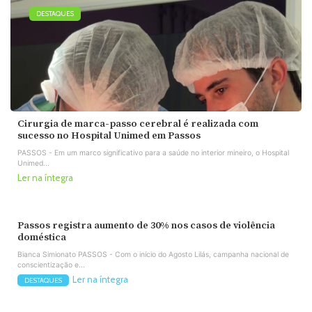
DESTAQUES
Cirurgia de marca-passo cerebral é realizada com
sucesso no Hospital Unimed em Passos
PASSOS - Em um marco significativo para a saúde no interior mineiro, o Hospital
Unimed...
Ler na íntegra
Passos registra aumento de 30% nos casos de violência
doméstica
Bianca Simionato PASSOS - Com o início do Agosto Lilás, campanha nacional de
conscientização e...
Ler na íntegra
DESTAQUES