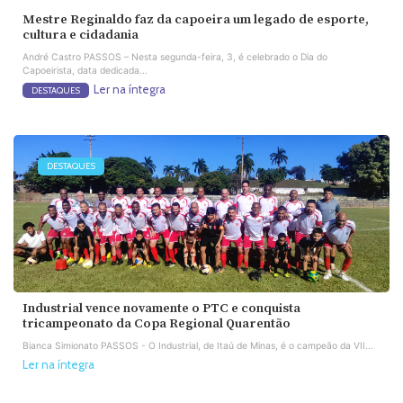
Mestre Reginaldo faz da capoeira um legado de esporte,
cultura e cidadania
André Castro PASSOS – Nesta segunda-feira, 3, é celebrado o Dia do
Capoeirista, data dedicada...
Ler na íntegra
DESTAQUES
DESTAQUES
Industrial vence novamente o PTC e conquista
tricampeonato da Copa Regional Quarentão
Bianca Simionato PASSOS - O Industrial, de Itaú de Minas, é o campeão da VII...
Ler na íntegra