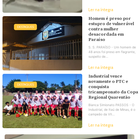
Ler na íntegra
Homem é preso por
estupro de vulnerável
DESTAQUES
contra mulher
desacordada em
Paraíso
S. S. PARAÍSO - Um homem de
48 anos foi preso em flagrante,
suspeito de...
Ler na íntegra
Industrial vence
novamente o PTC e
DESTAQUES
conquista
tricampeonato da Copa
Regional Quarentão
Bianca Simionato PASSOS - O
Industrial, de Itaú de Minas, é o
campeão da VII...
Ler na íntegra