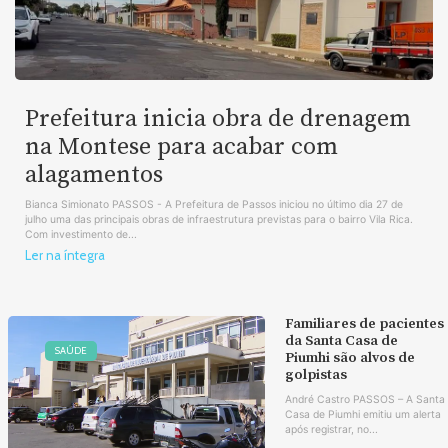
Prefeitura inicia obra de drenagem
na Montese para acabar com
alagamentos
Bianca Simionato PASSOS - A Prefeitura de Passos iniciou no último dia 27 de
julho uma das principais obras de infraestrutura previstas para o bairro Vila Rica.
Com investimento de...
Ler na íntegra
Familiares de pacientes
da Santa Casa de
SAÚDE
Piumhi são alvos de
golpistas
André Castro PASSOS – A Santa
Casa de Piumhi emitiu um alerta
após registrar, no...