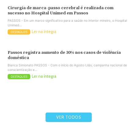
Cirurgia de marca-passo cerebral é realizada com
sucesso no Hospital Unimed em Passos
PASSOS - Em um marco significativo para a saúde no interior mineiro, o Hospital
Unimed...
Ler na íntegra
DESTAQUES
Passos registra aumento de 30% nos casos de violência
doméstica
Bianca Simionato PASSOS - Com o início do Agosto Lilás, campanha nacional de
conscientização e...
Ler na íntegra
DESTAQUES
VER TODOS