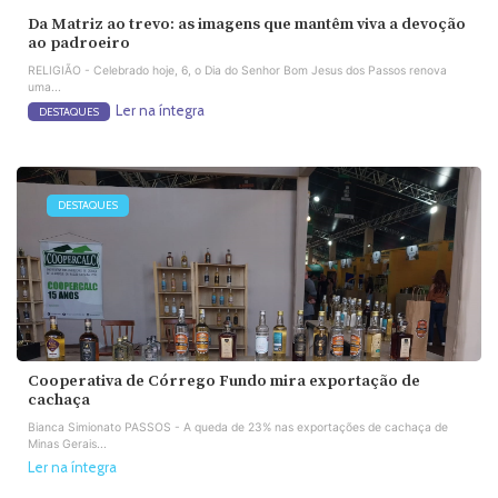
Da Matriz ao trevo: as imagens que mantêm viva a devoção
ao padroeiro
RELIGIÃO - Celebrado hoje, 6, o Dia do Senhor Bom Jesus dos Passos renova
uma...
Ler na íntegra
DESTAQUES
DESTAQUES
Cooperativa de Córrego Fundo mira exportação de
cachaça
Bianca Simionato PASSOS - A queda de 23% nas exportações de cachaça de
Minas Gerais...
Ler na íntegra