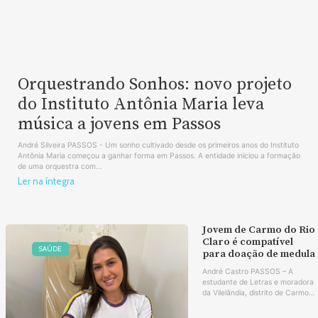
Orquestrando Sonhos: novo projeto
do Instituto Antônia Maria leva
música a jovens em Passos
André Silveira PASSOS - Um sonho cultivado desde os primeiros anos do Instituto
Antônia Maria começou a ganhar forma em Passos. A entidade iniciou a formação
de uma orquestra com...
Ler na íntegra
Jovem de Carmo do Rio
Claro é compatível
SAÚDE
para doação de medula
André Castro PASSOS – A
estudante de Letras e moradora
da Vilelândia, distrito de Carmo...