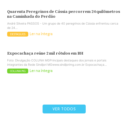
Quarenta Peregrinos de Cássia percorrem 24 quilômetros
na Caminhada do Perdão
André Silveira PASSOS - Um grupo de 40 peregrinos de Cássia enfrentou cerca
de 24...
Ler na íntegra
DESTAQUES
Expocachaça reúne 2 mil rótulos em BH
Foto: Divulgação COLUNA MGPrincipais destaques dos jornais e portais
integrantes da Rede Sindijori MGwww.sindijorimg.com.br Expocachaça...
Ler na íntegra
COLUNA MG
VER TODOS