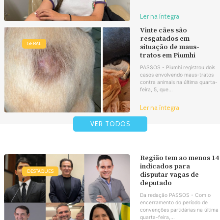
Ler na íntegra
Vinte cães são
resgatados em
GERAL
situação de maus-
tratos em Piumhi
PASSOS - Piumhi registrou dois
casos envolvendo maus-tratos
contra animais na última quarta-
feira, 5, que...
Ler na íntegra
VER TODOS
Região tem ao menos 14
indicados para
DESTAQUES
disputar vagas de
deputado
Da redação PASSOS - Com o
encerramento do período de
convenções partidárias na última
quarta-feira,...