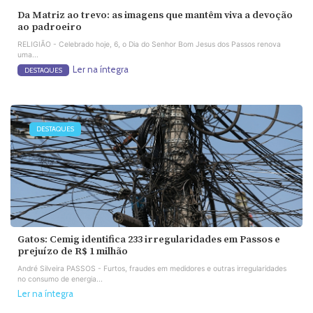
Da Matriz ao trevo: as imagens que mantêm viva a devoção
ao padroeiro
RELIGIÃO - Celebrado hoje, 6, o Dia do Senhor Bom Jesus dos Passos renova
uma...
Ler na íntegra
DESTAQUES
DESTAQUES
Gatos: Cemig identifica 233 irregularidades em Passos e
prejuízo de R$ 1 milhão
André Silveira PASSOS - Furtos, fraudes em medidores e outras irregularidades
no consumo de energia...
Ler na íntegra