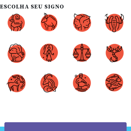
ESCOLHA SEU SIGNO
Áries
Touro
Gêmeos
Câncer
Leão
Virgem
Libra
Escorpião
Sagitário
Capricórnio
Aquário
Peixes