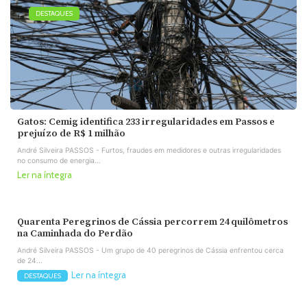
DESTAQUES
Gatos: Cemig identifica 233 irregularidades em Passos e
prejuízo de R$ 1 milhão
André Silveira PASSOS - Furtos, fraudes em medidores e outras irregularidades
no consumo de energia...
Ler na íntegra
Quarenta Peregrinos de Cássia percorrem 24 quilômetros
na Caminhada do Perdão
André Silveira PASSOS - Um grupo de 40 peregrinos de Cássia enfrentou cerca
de 24...
Ler na íntegra
DESTAQUES