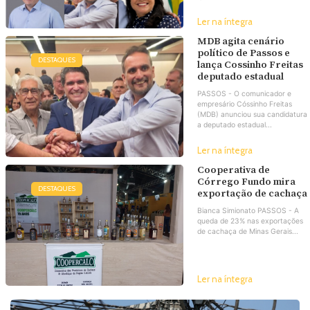
Ler na íntegra
MDB agita cenário
político de Passos e
DESTAQUES
lança Cossinho Freitas
deputado estadual
PASSOS - O comunicador e
empresário Cóssinho Freitas
(MDB) anunciou sua candidatura
a deputado estadual...
Ler na íntegra
Cooperativa de
Córrego Fundo mira
DESTAQUES
exportação de cachaça
Bianca Simionato PASSOS - A
queda de 23% nas exportações
de cachaça de Minas Gerais...
Ler na íntegra