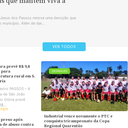
ns que mantêm viva a
m Jesus dos Passos renova uma devoção que
 município. Além de dar...
VER TODOS
ura prevê R$ 9,8
 para
DESTAQUES
trutura rural em S.
ória
astro PASSOS – A
ra de São João
do Glória prevê
R$...
tegra
Industrial vence novamente o PTC e
 preso após
conquista tricampeonato da Copa
va de abuso contra
Regional Quarentão