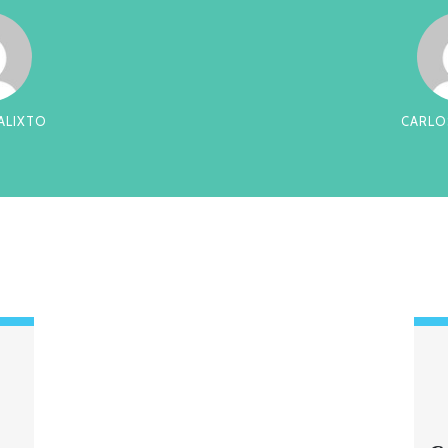
RREIRA
CES