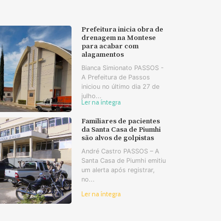
Prefeitura inicia obra de
drenagem na Montese
para acabar com
alagamentos
Bianca Simionato PASSOS -
A Prefeitura de Passos
iniciou no último dia 27 de
julho...
Ler na íntegra
Familiares de pacientes
da Santa Casa de Piumhi
são alvos de golpistas
André Castro PASSOS – A
Santa Casa de Piumhi emitiu
um alerta após registrar,
no...
Ler na íntegra