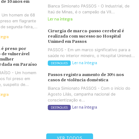
 de 10 anos em
Bianca Simionato PASSOS - O Industrial, de
Itaú de Minas, é o campeão da VII...
- Um homem de 68
Ler na íntegra
 preso em flagrante
 de segunda-feira,...
Cirurgia de marca-passo cerebral é
realizada com sucesso no Hospital
tegra
Unimed em Passos
é preso por
PASSOS - Em um marco significativo para a
 de vulnerável
saúde no interior mineiro, o Hospital Unimed...
 mulher
Ler na íntegra
DESTAQUES
rdada em Paraíso
ARAÍSO - Um homem
Passos registra aumento de 30% nos
os foi preso em
casos de violência doméstica
e, suspeito de...
Bianca Simionato PASSOS - Com o início do
Agosto Lilás, campanha nacional de
tegra
conscientização e...
Ler na íntegra
DESTAQUES
VER TODOS