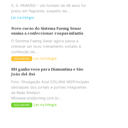
S. S. PARAÍSO - Um homem de 48 anos foi
preso em flagrante, suspeito de...
Ler na íntegra
Novo curso do Sistema Faemg Senar
ensina a confeccionar roupas infantis
O Sistema Faemg Senar agora passa a
oferecer um novo treinamento voltado à
confecção de...
Ler na íntegra
COLUNA MG
BH ganha voos para Diamantina e São
João del-Rei
Foto: Divulgação Azul COLUNA MGPrincipais
destaques dos jornais e portais integrantes
da Rede Sindijori
MGwww.sindijorimg.com.br...
Ler na íntegra
COLUNA MG