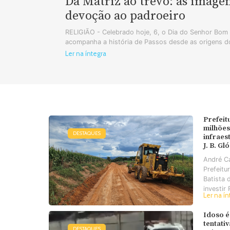
Da Matriz ao trevo: as image
devoção ao padroeiro
RELIGIÃO - Celebrado hoje, 6, o Dia do Senhor Bo
acompanha a história de Passos desde as origens do
Ler na íntegra
Prefeit
milhões
DESTAQUES
infraes
J. B. Gl
André C
Prefeitu
Batista 
investir 
Ler na ín
Idoso é
tentati
DESTAQUES