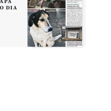
APA
O DIA