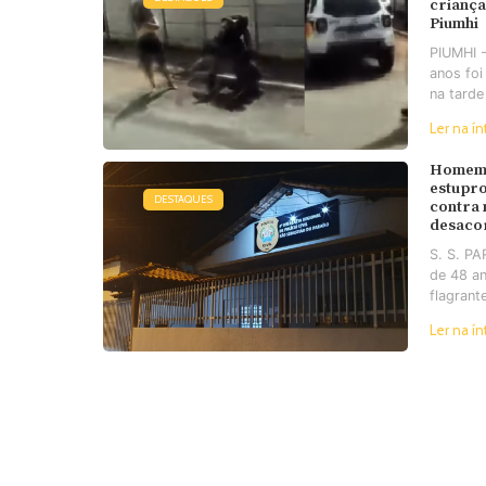
criança
Piumhi
PIUMHI 
anos foi
na tarde
Ler na ín
Homem 
estupro
DESTAQUES
contra
desaco
S. S. P
de 48 an
flagrant
Ler na ín