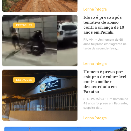
Ler na íntegra
Idoso é preso após
tentativa de abuso
DESTAQUES
contra criança de 10
anos em Piumhi
PIUMHI - Um homem de 68
anos foi preso em flagrante na
tarde de segunda-feira,...
Ler na íntegra
Homem é preso por
estupro de vulnerável
DESTAQUES
contra mulher
desacordada em
Paraíso
S. S. PARAÍSO - Um homem de
48 anos foi preso em flagrante,
suspeito de...
Ler na íntegra