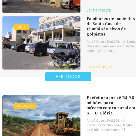
Ler na íntegra
Familiares de pacientes
da Santa Casa de
SAÚDE
Piumhi são alvos de
golpistas
André Castro PASSOS – A Santa
Casa de Piumhi emitiu um alerta
após registrar, no...
Ler na íntegra
VER TODOS
Prefeitura prevê R$ 9,8
milhões para
DESTAQUES
infraestrutura rural em
S. J. B. Glória
André Castro PASSOS – A
Prefeitura de São João Batista
do Glória prevê investir R$...