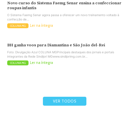
Novo curso do Sistema Faemg Senar ensina a confeccionar
roupas infantis
O Sistema Faemg Senar agora passa a oferecer um novo treinamento voltado à
confecção de...
Ler na íntegra
COLUNA MG
BH ganha voos para Diamantina e São João del-Rei
Foto: Divulgação Azul COLUNA MGPrincipais destaques dos jornais e portais
integrantes da Rede Sindijori MGwww.sindijorimg.com.br...
Ler na íntegra
COLUNA MG
VER TODOS