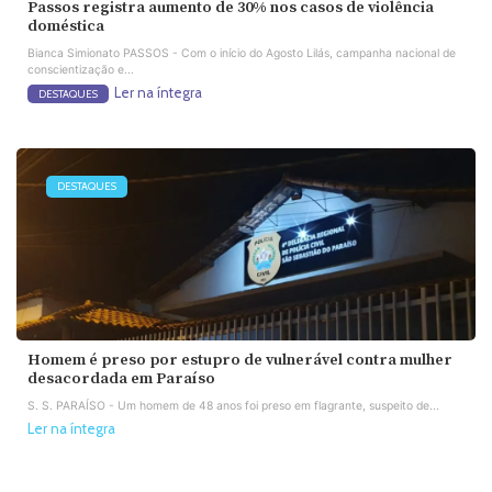
Passos registra aumento de 30% nos casos de violência
doméstica
Bianca Simionato PASSOS - Com o início do Agosto Lilás, campanha nacional de
conscientização e...
Ler na íntegra
DESTAQUES
DESTAQUES
Homem é preso por estupro de vulnerável contra mulher
desacordada em Paraíso
S. S. PARAÍSO - Um homem de 48 anos foi preso em flagrante, suspeito de...
Ler na íntegra