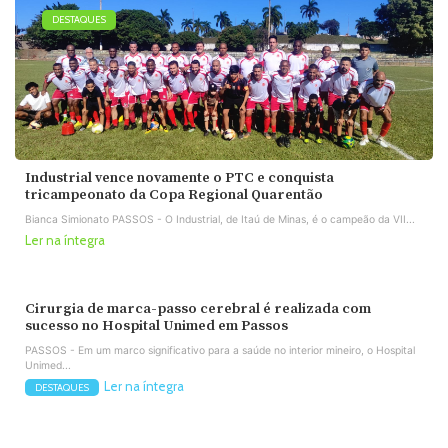
DESTAQUES
Industrial vence novamente o PTC e conquista
tricampeonato da Copa Regional Quarentão
Bianca Simionato PASSOS - O Industrial, de Itaú de Minas, é o campeão da VII...
Ler na íntegra
Cirurgia de marca-passo cerebral é realizada com
sucesso no Hospital Unimed em Passos
PASSOS - Em um marco significativo para a saúde no interior mineiro, o Hospital
Unimed...
Ler na íntegra
DESTAQUES