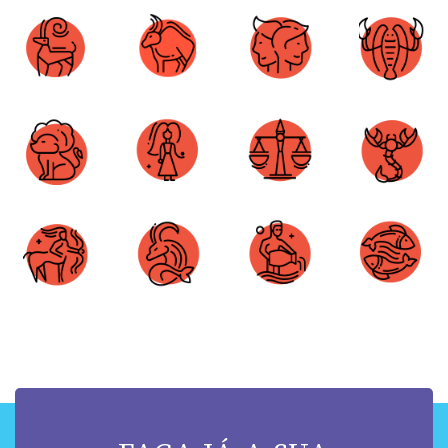
Áries
Touro
Gêmeos
Câncer
Leão
Virgem
Libra
Escorpião
Sagitário
Capricórnio
Aquário
Peixes