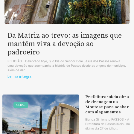
Da Matriz ao trevo: as imagens que
mantêm viva a devoção ao
padroeiro
RELIGIÃO - Celebrado hoje, 6, o Dia do Senhor Bom Jesus dos Passos renova
uma devoção que acompanha a história de Passos desde as origens do município.
Além de dar...
Ler na íntegra
Prefeitura inicia obra
de drenagem na
GERAL
Montese para acabar
com alagamentos
Bianca Simionato PASSOS - A
Prefeitura de Passos iniciou no
último dia 27 de julho...