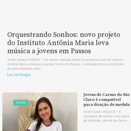
Orquestrando Sonhos: novo projeto
do Instituto Antônia Maria leva
música a jovens em Passos
André Silveira PASSOS - Um sonho cultivado desde os primeiros anos do Instituto
Antônia Maria começou a ganhar forma em Passos. A entidade iniciou a formação
de uma orquestra com...
Ler na íntegra
Jovem de Carmo do Rio
Claro é compatível
SAÚDE
para doação de medula
André Castro PASSOS – A
estudante de Letras e moradora
da Vilelândia, distrito de Carmo...