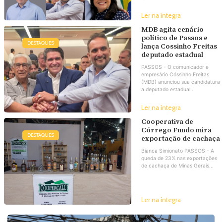
Ler na íntegra
MDB agita cenário
político de Passos e
DESTAQUES
lança Cossinho Freitas
deputado estadual
PASSOS - O comunicador e
empresário Cóssinho Freitas
(MDB) anunciou sua candidatura
a deputado estadual...
Ler na íntegra
Cooperativa de
Córrego Fundo mira
DESTAQUES
exportação de cachaça
Bianca Simionato PASSOS - A
queda de 23% nas exportações
de cachaça de Minas Gerais...
Ler na íntegra