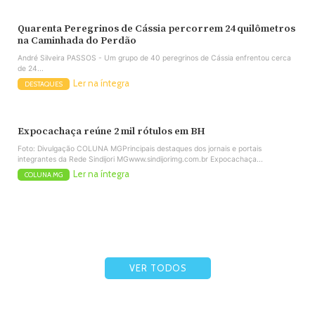
Quarenta Peregrinos de Cássia percorrem 24 quilômetros
na Caminhada do Perdão
André Silveira PASSOS - Um grupo de 40 peregrinos de Cássia enfrentou cerca
de 24...
Ler na íntegra
DESTAQUES
Expocachaça reúne 2 mil rótulos em BH
Foto: Divulgação COLUNA MGPrincipais destaques dos jornais e portais
integrantes da Rede Sindijori MGwww.sindijorimg.com.br Expocachaça...
Ler na íntegra
COLUNA MG
VER TODOS