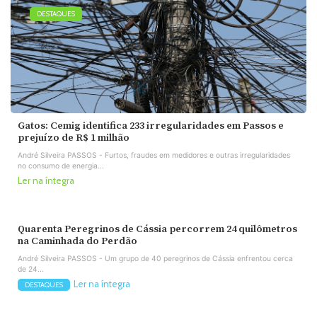
DESTAQUES
Gatos: Cemig identifica 233 irregularidades em Passos e
prejuízo de R$ 1 milhão
André Silveira PASSOS - Furtos, fraudes em medidores e outras irregularidades
no consumo de energia...
Ler na íntegra
Quarenta Peregrinos de Cássia percorrem 24 quilômetros
na Caminhada do Perdão
André Silveira PASSOS - Um grupo de 40 peregrinos de Cássia enfrentou cerca
de 24...
Ler na íntegra
DESTAQUES