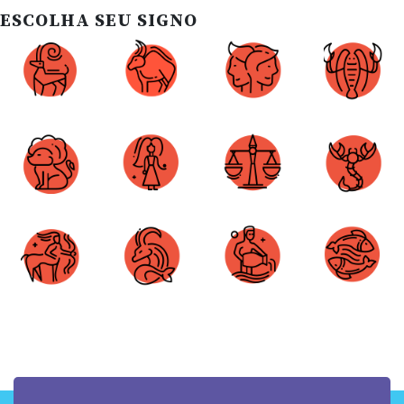
ESCOLHA SEU SIGNO
Áries
Touro
Gêmeos
Câncer
Leão
Virgem
Libra
Escorpião
Sagitário
Capricórnio
Aquário
Peixes