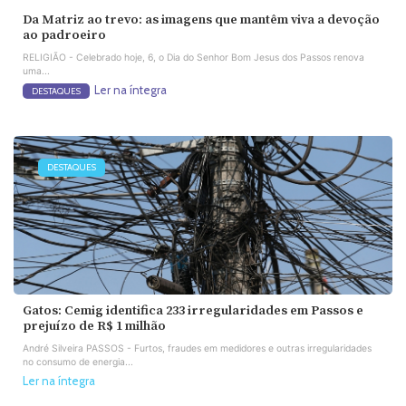
Da Matriz ao trevo: as imagens que mantêm viva a devoção
ao padroeiro
RELIGIÃO - Celebrado hoje, 6, o Dia do Senhor Bom Jesus dos Passos renova
uma...
Ler na íntegra
DESTAQUES
DESTAQUES
Gatos: Cemig identifica 233 irregularidades em Passos e
prejuízo de R$ 1 milhão
André Silveira PASSOS - Furtos, fraudes em medidores e outras irregularidades
no consumo de energia...
Ler na íntegra