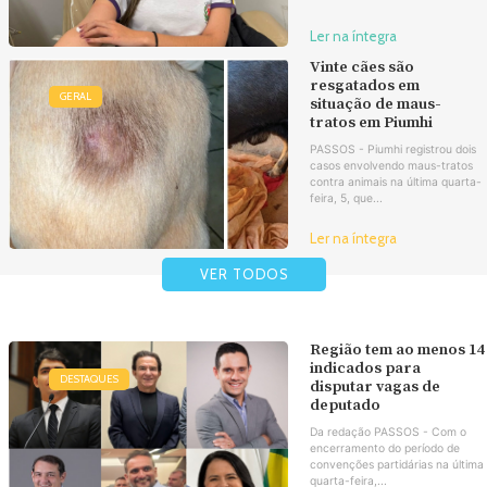
Ler na íntegra
Vinte cães são
resgatados em
GERAL
situação de maus-
tratos em Piumhi
PASSOS - Piumhi registrou dois
casos envolvendo maus-tratos
contra animais na última quarta-
feira, 5, que...
Ler na íntegra
VER TODOS
Região tem ao menos 14
indicados para
DESTAQUES
disputar vagas de
deputado
Da redação PASSOS - Com o
encerramento do período de
convenções partidárias na última
quarta-feira,...