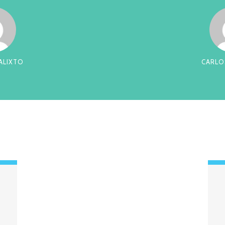
RREIRA
CES