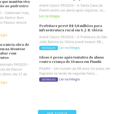
 que mantêm viva
André Castro PASSOS – A Santa Casa de
ção ao padroeiro
Piumhi emitiu um alerta após registrar, no...
 - Celebrado hoje,
Ler na íntegra
a do Senhor Bom
os Passos renova
Prefeitura prevê R$ 9,8 milhões para
infraestrutura rural em S. J. B. Glória
tegra
André Castro PASSOS – A Prefeitura de São
João Batista do Glória prevê investir R$...
ura inicia obra de
Ler na íntegra
DESTAQUES
em na Montese
cabar com
Idoso é preso após tentativa de abuso
entos
contra criança de 10 anos em Piumhi
Simionato PASSOS -
PIUMHI - Um homem de 68 anos foi preso em
tura de Passos
flagrante na tarde de segunda-feira,...
no último dia 27 de
Ler na íntegra
DESTAQUES
tegra
VER TODOS