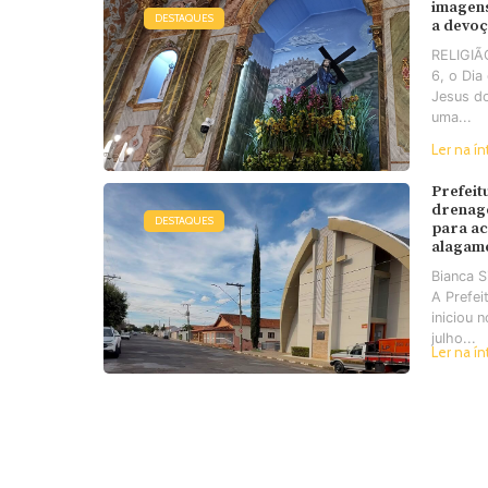
imagens
DESTAQUES
a devo
RELIGIÃO
6, o Di
Jesus d
uma...
Ler na ín
Prefeit
drenag
DESTAQUES
para a
alagam
Bianca 
A Prefei
iniciou 
julho...
Ler na ín