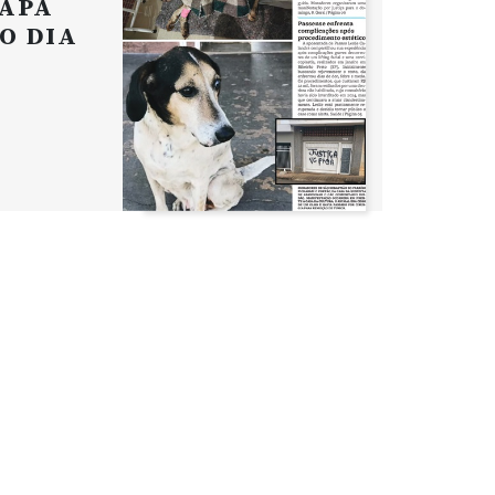
APA
O DIA