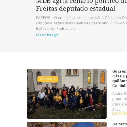
MDB agita cenário político d
Freitas deputado estadual
PASSOS - O comunicador e empresário Cóssinho Frei
deputado estadual nas eleições deste ano. Filho do
Baltazar de Freitas, ele...
Ler na íntegra
Quaren
Cássia
DESTAQUES
quilôme
Caminh
André S
grupo d
Cássia e
24...
Ler na ín
Da Matr