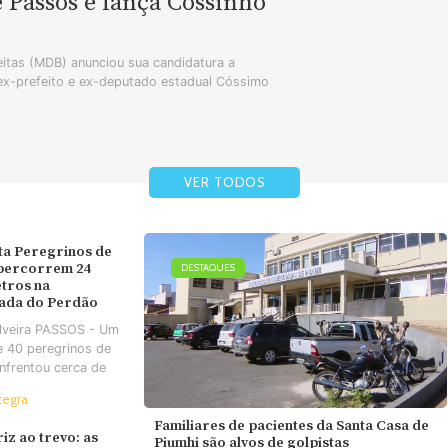
e Passos e lança Cossinho
tas (MDB) anunciou sua candidatura a
 ex-prefeito e ex-deputado estadual Cóssimo
VER TODOS
ta Peregrinos de
 percorrem 24
DESTAQUES
tros na
ada do Perdão
ilveira PASSOS - Um
e 40 peregrinos de
nfrentou cerca de
tegra
Familiares de pacientes da Santa Casa de
iz ao trevo: as
Piumhi são alvos de golpistas