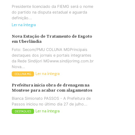
Presidente licenciado da FIEMG será o nome
do partido na disputa estadual e aguarda
definição...
Ler na íntegra
Nova Estação de Tratamento de Esgoto
em Uberlândia
Foto: Secom/PMU COLUNA MGPrincipais
destaques dos jornais e portais integrantes
da Rede Sindijori MGwww.sindijorimg.com.br
Nova...
Ler na íntegra
COLUNA MG
Prefeitura inicia obra de drenagem na
Montese para acabar com alagamentos
Bianca Simionato PASSOS - A Prefeitura de
Passos iniciou no último dia 27 de julho...
Ler na íntegra
DESTAQUES