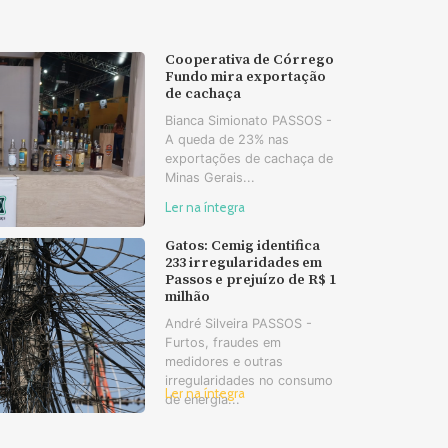
Cooperativa de Córrego
Fundo mira exportação
de cachaça
Bianca Simionato PASSOS -
A queda de 23% nas
exportações de cachaça de
Minas Gerais...
Ler na íntegra
Gatos: Cemig identifica
233 irregularidades em
Passos e prejuízo de R$ 1
milhão
André Silveira PASSOS -
Furtos, fraudes em
medidores e outras
irregularidades no consumo
Ler na íntegra
de energia...