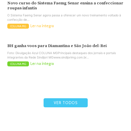
Novo curso do Sistema Faemg Senar ensina a confeccionar
roupas infantis
O Sistema Faemg Senar agora passa a oferecer um novo treinamento voltado à
confecção de...
Ler na íntegra
COLUNA MG
BH ganha voos para Diamantina e São João del-Rei
Foto: Divulgação Azul COLUNA MGPrincipais destaques dos jornais e portais
integrantes da Rede Sindijori MGwww.sindijorimg.com.br...
Ler na íntegra
COLUNA MG
VER TODOS