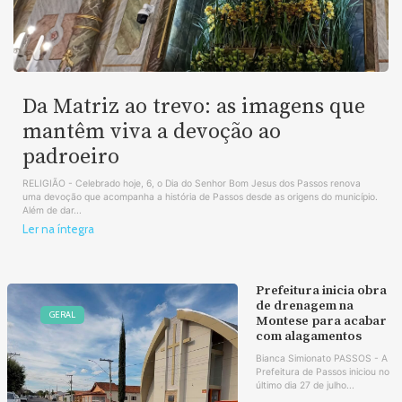
Da Matriz ao trevo: as imagens que
mantêm viva a devoção ao
padroeiro
RELIGIÃO - Celebrado hoje, 6, o Dia do Senhor Bom Jesus dos Passos renova
uma devoção que acompanha a história de Passos desde as origens do município.
Além de dar...
Ler na íntegra
Prefeitura inicia obra
de drenagem na
GERAL
Montese para acabar
com alagamentos
Bianca Simionato PASSOS - A
Prefeitura de Passos iniciou no
último dia 27 de julho...