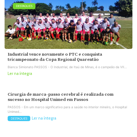
DESTAQUES
Industrial vence novamente o PTC e conquista
tricampeonato da Copa Regional Quarentão
Bianca Simionato PASSOS - O Industrial, de Itaú de Minas, é o campeão da VII...
Ler na íntegra
Cirurgia de marca-passo cerebral é realizada com
sucesso no Hospital Unimed em Passos
PASSOS - Em um marco significativo para a saúde no interior mineiro, o Hospital
Unimed...
Ler na íntegra
DESTAQUES