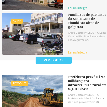
Ler na íntegra
Familiares de pacientes
da Santa Casa de
SAÚDE
Piumhi são alvos de
golpistas
André Castro PASSOS – A Santa
Casa de Piumhi emitiu um alerta
após registrar, no...
Ler na íntegra
VER TODOS
Prefeitura prevê R$ 9,8
milhões para
DESTAQUES
infraestrutura rural em
S. J. B. Glória
André Castro PASSOS – A
Prefeitura de São João Batista
do Glória prevê investir R$...