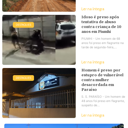
Ler na íntegra
Idoso é preso após
tentativa de abuso
DESTAQUES
contra criança de 10
anos em Piumhi
PIUMHI - Um homem de 68
anos foi preso em flagrante na
tarde de segunda-feira,...
Ler na íntegra
Homem é preso por
estupro de vulnerável
DESTAQUES
contra mulher
desacordada em
Paraíso
S. S. PARAÍSO - Um homem de
48 anos foi preso em flagrante,
suspeito de...
Ler na íntegra