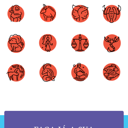
Áries
Touro
Gêmeos
Câncer
Leão
Virgem
Libra
Escorpião
Sagitário
Capricórnio
Aquário
Peixes