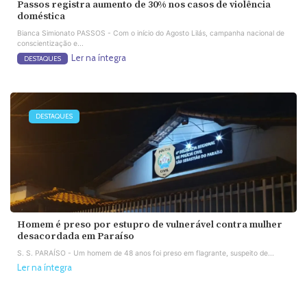
Passos registra aumento de 30% nos casos de violência
doméstica
Bianca Simionato PASSOS - Com o início do Agosto Lilás, campanha nacional de
conscientização e...
Ler na íntegra
DESTAQUES
DESTAQUES
Homem é preso por estupro de vulnerável contra mulher
desacordada em Paraíso
S. S. PARAÍSO - Um homem de 48 anos foi preso em flagrante, suspeito de...
Ler na íntegra