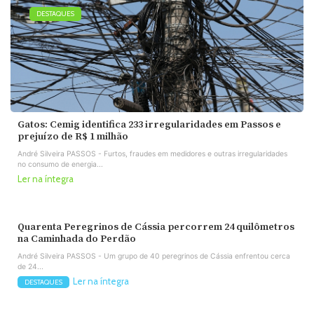
DESTAQUES
Gatos: Cemig identifica 233 irregularidades em Passos e
prejuízo de R$ 1 milhão
André Silveira PASSOS - Furtos, fraudes em medidores e outras irregularidades
no consumo de energia...
Ler na íntegra
Quarenta Peregrinos de Cássia percorrem 24 quilômetros
na Caminhada do Perdão
André Silveira PASSOS - Um grupo de 40 peregrinos de Cássia enfrentou cerca
de 24...
Ler na íntegra
DESTAQUES