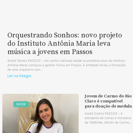
Orquestrando Sonhos: novo projeto
do Instituto Antônia Maria leva
música a jovens em Passos
André Silveira PASSOS - Um sonho cultivado desde os primeiros anos do Instituto
Antônia Maria começou a ganhar forma em Passos. A entidade iniciou a formação
de uma orquestra com...
Ler na íntegra
Jovem de Carmo do Rio
Claro é compatível
SAÚDE
para doação de medula
André Castro PASSOS – A
estudante de Letras e moradora
da Vilelândia, distrito de Carmo...