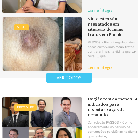
Ler na íntegra
Vinte cães são
resgatados em
GERAL
situação de maus-
tratos em Piumhi
PASSOS - Piumhi registrou dois
casos envolvendo maus-tratos
contra animais na última quarta-
feira, 5, que...
Ler na íntegra
VER TODOS
Região tem ao menos 14
indicados para
DESTAQUES
disputar vagas de
deputado
Da redação PASSOS - Com o
encerramento do período de
convenções partidárias na última
quarta-feira,...