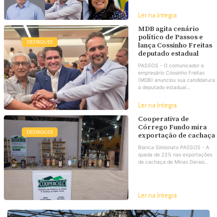
Ler na íntegra
MDB agita cenário
político de Passos e
DESTAQUES
lança Cossinho Freitas
deputado estadual
PASSOS - O comunicador e
empresário Cóssinho Freitas
(MDB) anunciou sua candidatura
a deputado estadual...
Ler na íntegra
Cooperativa de
Córrego Fundo mira
DESTAQUES
exportação de cachaça
Bianca Simionato PASSOS - A
queda de 23% nas exportações
de cachaça de Minas Gerais...
Ler na íntegra