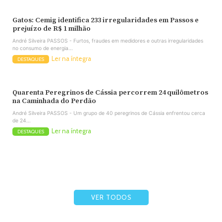
Gatos: Cemig identifica 233 irregularidades em Passos e
prejuízo de R$ 1 milhão
André Silveira PASSOS - Furtos, fraudes em medidores e outras irregularidades
no consumo de energia...
Ler na íntegra
DESTAQUES
Quarenta Peregrinos de Cássia percorrem 24 quilômetros
na Caminhada do Perdão
André Silveira PASSOS - Um grupo de 40 peregrinos de Cássia enfrentou cerca
de 24...
Ler na íntegra
DESTAQUES
VER TODOS