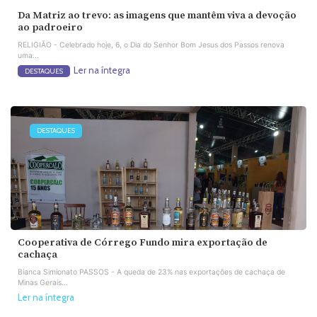
Da Matriz ao trevo: as imagens que mantêm viva a devoção
ao padroeiro
RELIGIÃO - Celebrado hoje, 6, o Dia do Senhor Bom Jesus dos Passos renova
uma...
Ler na íntegra
DESTAQUES
DESTAQUES
Cooperativa de Córrego Fundo mira exportação de
cachaça
Bianca Simionato PASSOS - A queda de 23% nas exportações de cachaça de
Minas Gerais...
Ler na íntegra