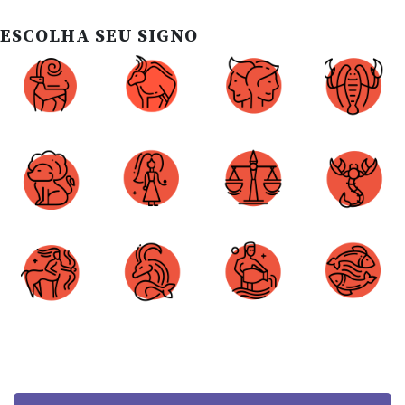
ESCOLHA SEU SIGNO
Áries
Touro
Gêmeos
Câncer
Leão
Virgem
Libra
Escorpião
Sagitário
Capricórnio
Aquário
Peixes