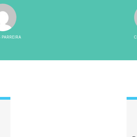
RREIRA
CES