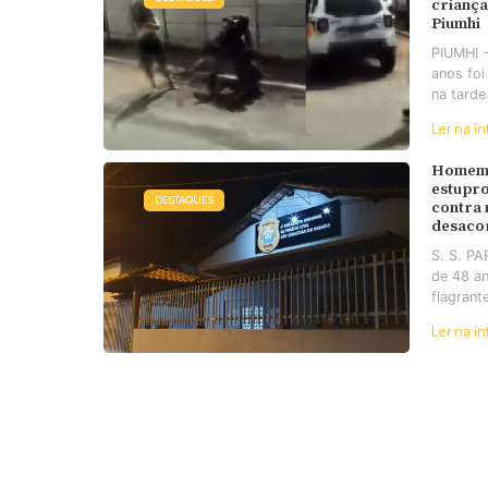
criança
Piumhi
PIUMHI 
anos foi
na tarde
Ler na ín
Homem 
estupro
DESTAQUES
contra
desaco
S. S. P
de 48 an
flagrant
Ler na ín