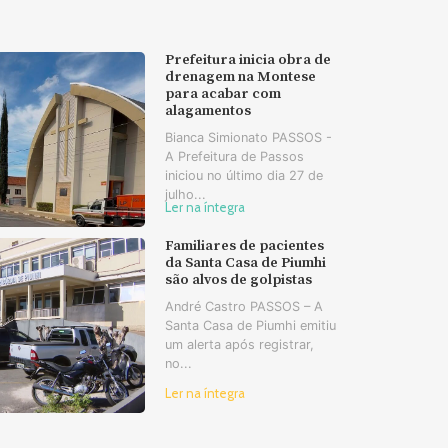
Prefeitura inicia obra de
drenagem na Montese
para acabar com
alagamentos
Bianca Simionato PASSOS -
A Prefeitura de Passos
iniciou no último dia 27 de
julho...
Ler na íntegra
Familiares de pacientes
da Santa Casa de Piumhi
são alvos de golpistas
André Castro PASSOS – A
Santa Casa de Piumhi emitiu
um alerta após registrar,
no...
Ler na íntegra