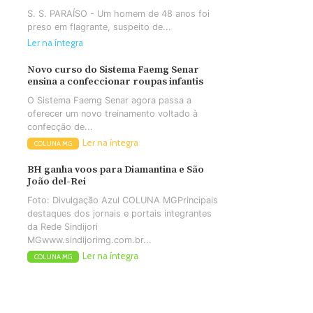
S. S. PARAÍSO - Um homem de 48 anos foi
preso em flagrante, suspeito de...
Ler na íntegra
Novo curso do Sistema Faemg Senar
ensina a confeccionar roupas infantis
O Sistema Faemg Senar agora passa a
oferecer um novo treinamento voltado à
confecção de...
Ler na íntegra
COLUNA MG
BH ganha voos para Diamantina e São
João del-Rei
Foto: Divulgação Azul COLUNA MGPrincipais
destaques dos jornais e portais integrantes
da Rede Sindijori
MGwww.sindijorimg.com.br...
Ler na íntegra
COLUNA MG