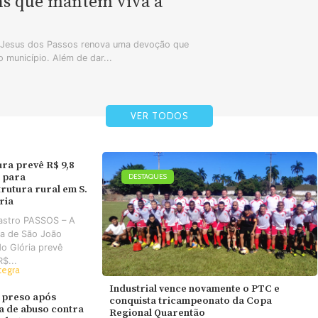
ns que mantêm viva a
m Jesus dos Passos renova uma devoção que
 município. Além de dar...
VER TODOS
ura prevê R$ 9,8
 para
DESTAQUES
trutura rural em S.
ória
astro PASSOS – A
ra de São João
do Glória prevê
R$...
tegra
Industrial vence novamente o PTC e
 preso após
conquista tricampeonato da Copa
va de abuso contra
Regional Quarentão