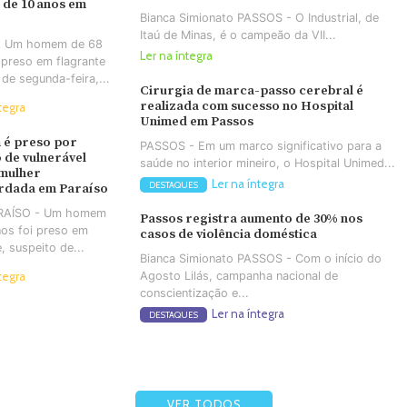
 de 10 anos em
Bianca Simionato PASSOS - O Industrial, de
Itaú de Minas, é o campeão da VII...
- Um homem de 68
Ler na íntegra
 preso em flagrante
 de segunda-feira,...
Cirurgia de marca-passo cerebral é
realizada com sucesso no Hospital
tegra
Unimed em Passos
é preso por
PASSOS - Em um marco significativo para a
 de vulnerável
saúde no interior mineiro, o Hospital Unimed...
 mulher
Ler na íntegra
DESTAQUES
rdada em Paraíso
ARAÍSO - Um homem
Passos registra aumento de 30% nos
os foi preso em
casos de violência doméstica
e, suspeito de...
Bianca Simionato PASSOS - Com o início do
Agosto Lilás, campanha nacional de
tegra
conscientização e...
Ler na íntegra
DESTAQUES
VER TODOS