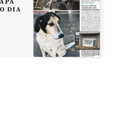
APA
O DIA