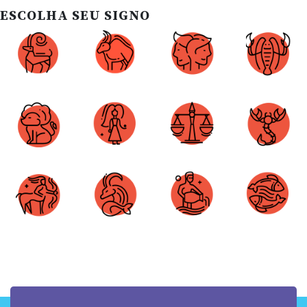
ESCOLHA SEU SIGNO
Áries
Touro
Gêmeos
Câncer
Leão
Virgem
Libra
Escorpião
Sagitário
Capricórnio
Aquário
Peixes