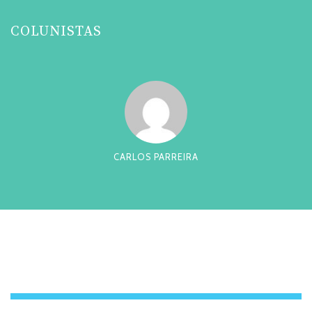
COLUNISTAS
 PARREIRA
CESAR TADEU