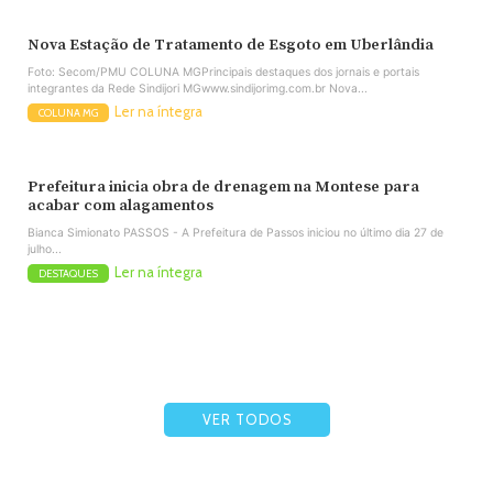
Nova Estação de Tratamento de Esgoto em Uberlândia
Foto: Secom/PMU COLUNA MGPrincipais destaques dos jornais e portais
integrantes da Rede Sindijori MGwww.sindijorimg.com.br Nova...
Ler na íntegra
COLUNA MG
Prefeitura inicia obra de drenagem na Montese para
acabar com alagamentos
Bianca Simionato PASSOS - A Prefeitura de Passos iniciou no último dia 27 de
julho...
Ler na íntegra
DESTAQUES
VER TODOS