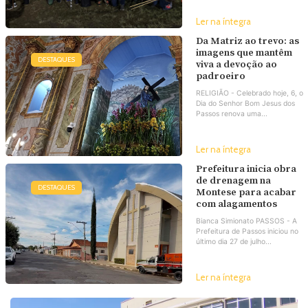
Ler na íntegra
Da Matriz ao trevo: as
imagens que mantêm
DESTAQUES
viva a devoção ao
padroeiro
RELIGIÃO - Celebrado hoje, 6, o
Dia do Senhor Bom Jesus dos
Passos renova uma...
Ler na íntegra
Prefeitura inicia obra
de drenagem na
DESTAQUES
Montese para acabar
com alagamentos
Bianca Simionato PASSOS - A
Prefeitura de Passos iniciou no
último dia 27 de julho...
Ler na íntegra