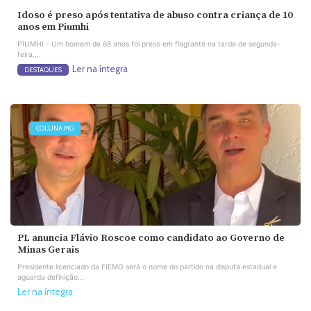
Idoso é preso após tentativa de abuso contra criança de 10
anos em Piumhi
PIUMHI - Um homem de 68 anos foi preso em flagrante na tarde de segunda-
feira,...
Ler na íntegra
DESTAQUES
COLUNA MG
PL anuncia Flávio Roscoe como candidato ao Governo de
Minas Gerais
Presidente licenciado da FIEMG será o nome do partido na disputa estadual e
aguarda definição...
Ler na íntegra