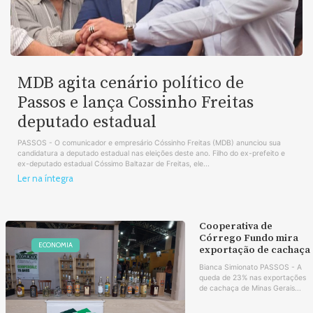
MDB agita cenário político de
Passos e lança Cossinho Freitas
deputado estadual
PASSOS - O comunicador e empresário Cóssinho Freitas (MDB) anunciou sua
candidatura a deputado estadual nas eleições deste ano. Filho do ex-prefeito e
ex-deputado estadual Cóssimo Baltazar de Freitas, ele...
Ler na íntegra
Cooperativa de
Córrego Fundo mira
ECONOMIA
exportação de cachaça
Bianca Simionato PASSOS - A
queda de 23% nas exportações
de cachaça de Minas Gerais...