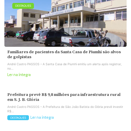
DESTAQUES
Familiares de pacientes da Santa Casa de Piumhi são alvos
de golpistas
André Castro PASSOS – A Santa Casa de Piumhi emitiu um alerta após registrar,
no...
Ler na íntegra
Prefeitura prevê R$ 9,8 milhões para infraestrutura rural
em S. J. B. Glória
André Castro PASSOS – A Prefeitura de São João Batista do Glória prevê investir
R$...
Ler na íntegra
DESTAQUES