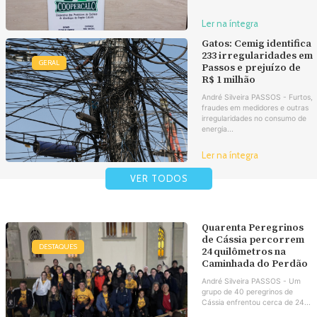
Ler na íntegra
Gatos: Cemig identifica
233 irregularidades em
GERAL
Passos e prejuízo de
R$ 1 milhão
André Silveira PASSOS - Furtos,
fraudes em medidores e outras
irregularidades no consumo de
energia...
Ler na íntegra
VER TODOS
Quarenta Peregrinos
de Cássia percorrem
DESTAQUES
24 quilômetros na
Caminhada do Perdão
André Silveira PASSOS - Um
grupo de 40 peregrinos de
Cássia enfrentou cerca de 24...