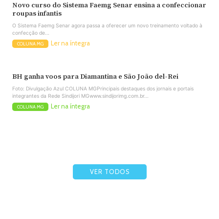
Novo curso do Sistema Faemg Senar ensina a confeccionar
roupas infantis
O Sistema Faemg Senar agora passa a oferecer um novo treinamento voltado à
confecção de...
Ler na íntegra
COLUNA MG
BH ganha voos para Diamantina e São João del-Rei
Foto: Divulgação Azul COLUNA MGPrincipais destaques dos jornais e portais
integrantes da Rede Sindijori MGwww.sindijorimg.com.br...
Ler na íntegra
COLUNA MG
VER TODOS