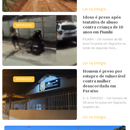
Ler na íntegra
Idoso é preso após
tentativa de abuso
DESTAQUES
contra criança de 10
anos em Piumhi
PIUMHI - Um homem de 68
anos foi preso em flagrante na
tarde de segunda-feira,...
Ler na íntegra
Homem é preso por
estupro de vulnerável
DESTAQUES
contra mulher
desacordada em
Paraíso
S. S. PARAÍSO - Um homem de
48 anos foi preso em flagrante,
suspeito de...
Ler na íntegra