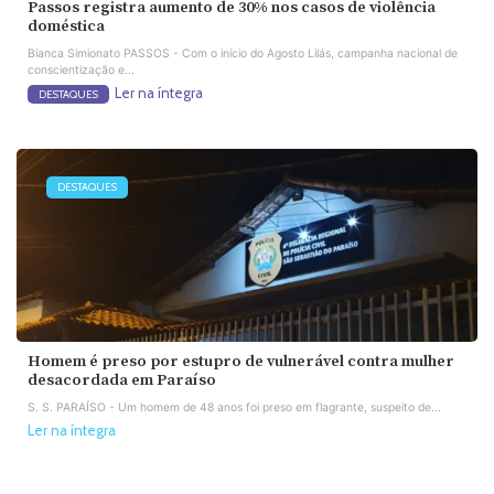
Passos registra aumento de 30% nos casos de violência
doméstica
Bianca Simionato PASSOS - Com o início do Agosto Lilás, campanha nacional de
conscientização e...
Ler na íntegra
DESTAQUES
DESTAQUES
Homem é preso por estupro de vulnerável contra mulher
desacordada em Paraíso
S. S. PARAÍSO - Um homem de 48 anos foi preso em flagrante, suspeito de...
Ler na íntegra