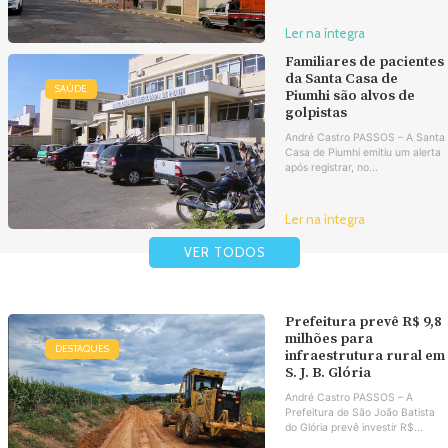
Ler na íntegra
Familiares de pacientes
da Santa Casa de
SAÚDE
Piumhi são alvos de
golpistas
André Castro PASSOS – A Santa
Casa de Piumhi emitiu um alerta
após registrar, no...
Ler na íntegra
VER TODOS
Prefeitura prevê R$ 9,8
milhões para
DESTAQUES
infraestrutura rural em
S. J. B. Glória
André Castro PASSOS – A
Prefeitura de São João Batista
do Glória prevê investir R$...