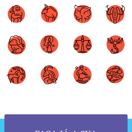
Áries
Touro
Gêmeos
Câncer
Leão
Virgem
Libra
Escorpião
Sagitário
Capricórnio
Aquário
Peixes