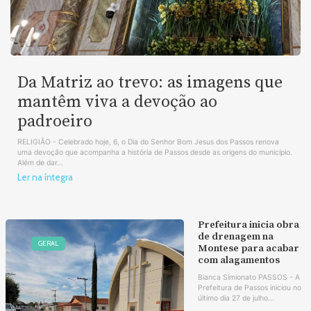
Da Matriz ao trevo: as imagens que
mantêm viva a devoção ao
padroeiro
RELIGIÃO - Celebrado hoje, 6, o Dia do Senhor Bom Jesus dos Passos renova
uma devoção que acompanha a história de Passos desde as origens do município.
Além de dar...
Ler na íntegra
Prefeitura inicia obra
de drenagem na
GERAL
Montese para acabar
com alagamentos
Bianca Simionato PASSOS - A
Prefeitura de Passos iniciou no
último dia 27 de julho...