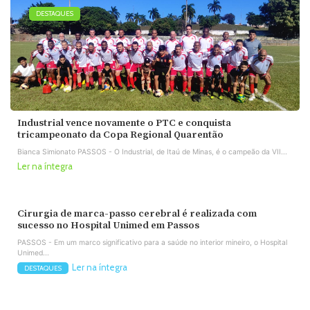
DESTAQUES
Industrial vence novamente o PTC e conquista
tricampeonato da Copa Regional Quarentão
Bianca Simionato PASSOS - O Industrial, de Itaú de Minas, é o campeão da VII...
Ler na íntegra
Cirurgia de marca-passo cerebral é realizada com
sucesso no Hospital Unimed em Passos
PASSOS - Em um marco significativo para a saúde no interior mineiro, o Hospital
Unimed...
Ler na íntegra
DESTAQUES