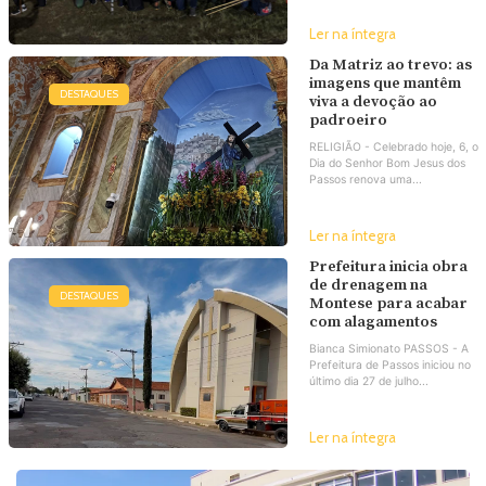
Ler na íntegra
Da Matriz ao trevo: as
imagens que mantêm
DESTAQUES
viva a devoção ao
padroeiro
RELIGIÃO - Celebrado hoje, 6, o
Dia do Senhor Bom Jesus dos
Passos renova uma...
Ler na íntegra
Prefeitura inicia obra
de drenagem na
DESTAQUES
Montese para acabar
com alagamentos
Bianca Simionato PASSOS - A
Prefeitura de Passos iniciou no
último dia 27 de julho...
Ler na íntegra