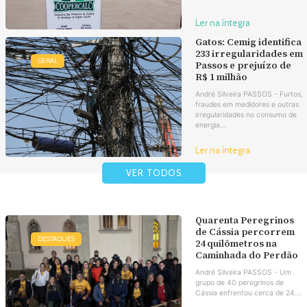
Ler na íntegra
Gatos: Cemig identifica
233 irregularidades em
GERAL
Passos e prejuízo de
R$ 1 milhão
André Silveira PASSOS - Furtos,
fraudes em medidores e outras
irregularidades no consumo de
energia...
Ler na íntegra
VER TODOS
Quarenta Peregrinos
de Cássia percorrem
DESTAQUES
24 quilômetros na
Caminhada do Perdão
André Silveira PASSOS - Um
grupo de 40 peregrinos de
Cássia enfrentou cerca de 24...