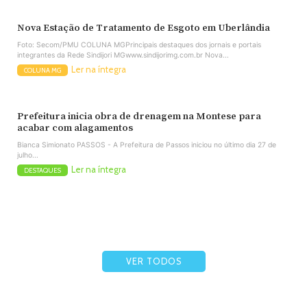
Nova Estação de Tratamento de Esgoto em Uberlândia
Foto: Secom/PMU COLUNA MGPrincipais destaques dos jornais e portais
integrantes da Rede Sindijori MGwww.sindijorimg.com.br Nova...
Ler na íntegra
COLUNA MG
Prefeitura inicia obra de drenagem na Montese para
acabar com alagamentos
Bianca Simionato PASSOS - A Prefeitura de Passos iniciou no último dia 27 de
julho...
Ler na íntegra
DESTAQUES
VER TODOS