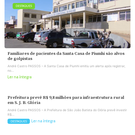
DESTAQUES
Familiares de pacientes da Santa Casa de Piumhi são alvos
de golpistas
André Castro PASSOS – A Santa Casa de Piumhi emitiu um alerta após registrar,
no...
Ler na íntegra
Prefeitura prevê R$ 9,8 milhões para infraestrutura rural
em S. J. B. Glória
André Castro PASSOS – A Prefeitura de São João Batista do Glória prevê investir
R$...
Ler na íntegra
DESTAQUES