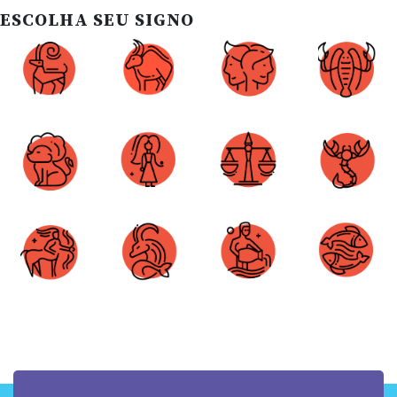
ESCOLHA SEU SIGNO
Áries
Touro
Gêmeos
Câncer
Leão
Virgem
Libra
Escorpião
Sagitário
Capricórnio
Aquário
Peixes