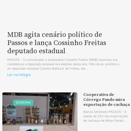
MDB agita cenário político de
Passos e lança Cossinho Freitas
deputado estadual
PASSOS - O comunicador e empresário Cóssinho Freitas (MDB) anunciou sua
candidatura a deputado estadual nas eleições deste ano. Filho do ex-prefeito e
ex-deputado estadual Cóssimo Baltazar de Freitas, ele...
Ler na íntegra
Cooperativa de
Córrego Fundo mira
ECONOMIA
exportação de cachaça
Bianca Simionato PASSOS - A
queda de 23% nas exportações
de cachaça de Minas Gerais...