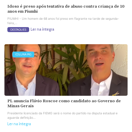
Idoso é preso após tentativa de abuso contra criança de 10
anos em Piumhi
PIUMHI - Um homem de 68 anos foi preso em flagrante na tarde de segunda-
feira,...
Ler na íntegra
DESTAQUES
COLUNA MG
PL anuncia Flávio Roscoe como candidato ao Governo de
Minas Gerais
Presidente licenciado da FIEMG será o nome do partido na disputa estadual e
aguarda definição...
Ler na íntegra