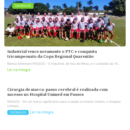
DESTAQUES
Industrial vence novamente o PTC e conquista
tricampeonato da Copa Regional Quarentão
Bianca Simionato PASSOS - O Industrial, de Itaú de Minas, é o campeão da VII...
Ler na íntegra
Cirurgia de marca-passo cerebral é realizada com
sucesso no Hospital Unimed em Passos
PASSOS - Em um marco significativo para a saúde no interior mineiro, o Hospital
Unimed...
Ler na íntegra
DESTAQUES