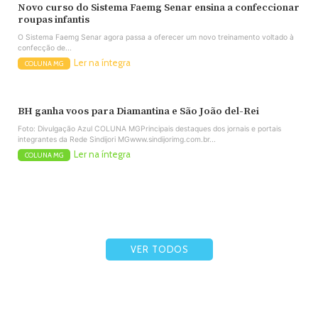
Novo curso do Sistema Faemg Senar ensina a confeccionar
roupas infantis
O Sistema Faemg Senar agora passa a oferecer um novo treinamento voltado à
confecção de...
Ler na íntegra
COLUNA MG
BH ganha voos para Diamantina e São João del-Rei
Foto: Divulgação Azul COLUNA MGPrincipais destaques dos jornais e portais
integrantes da Rede Sindijori MGwww.sindijorimg.com.br...
Ler na íntegra
COLUNA MG
VER TODOS