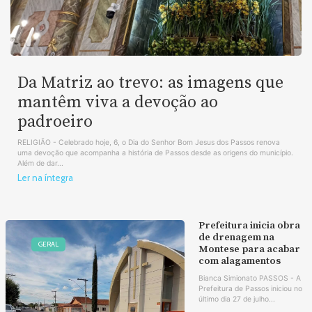
Da Matriz ao trevo: as imagens que
mantêm viva a devoção ao
padroeiro
RELIGIÃO - Celebrado hoje, 6, o Dia do Senhor Bom Jesus dos Passos renova
uma devoção que acompanha a história de Passos desde as origens do município.
Além de dar...
Ler na íntegra
Prefeitura inicia obra
de drenagem na
GERAL
Montese para acabar
com alagamentos
Bianca Simionato PASSOS - A
Prefeitura de Passos iniciou no
último dia 27 de julho...