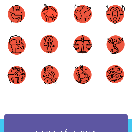
Áries
Touro
Gêmeos
Câncer
Leão
Virgem
Libra
Escorpião
Sagitário
Capricórnio
Aquário
Peixes