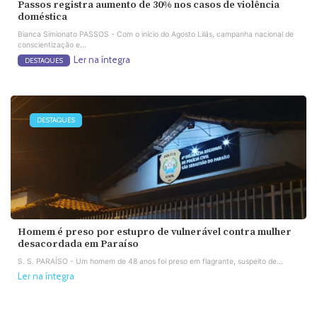
Passos registra aumento de 30% nos casos de violência
doméstica
Bianca Simionato PASSOS - Com o início do Agosto Lilás, campanha nacional de
conscientização e...
Ler na íntegra
DESTAQUES
DESTAQUES
Homem é preso por estupro de vulnerável contra mulher
desacordada em Paraíso
S. S. PARAÍSO - Um homem de 48 anos foi preso em flagrante, suspeito de...
Ler na íntegra