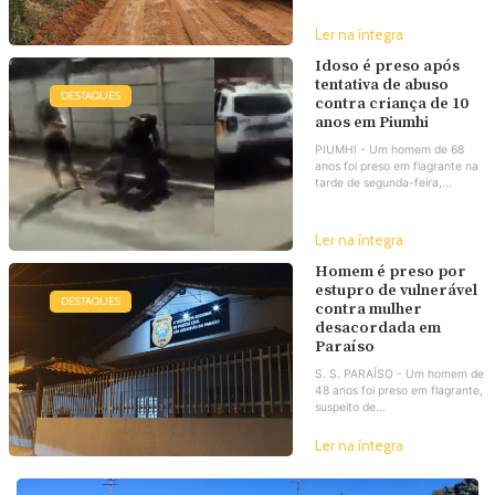
Ler na íntegra
Idoso é preso após
tentativa de abuso
DESTAQUES
contra criança de 10
anos em Piumhi
PIUMHI - Um homem de 68
anos foi preso em flagrante na
tarde de segunda-feira,...
Ler na íntegra
Homem é preso por
estupro de vulnerável
DESTAQUES
contra mulher
desacordada em
Paraíso
S. S. PARAÍSO - Um homem de
48 anos foi preso em flagrante,
suspeito de...
Ler na íntegra