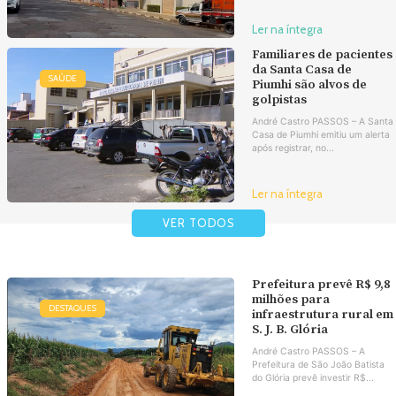
Ler na íntegra
Familiares de pacientes
da Santa Casa de
SAÚDE
Piumhi são alvos de
golpistas
André Castro PASSOS – A Santa
Casa de Piumhi emitiu um alerta
após registrar, no...
Ler na íntegra
VER TODOS
Prefeitura prevê R$ 9,8
milhões para
DESTAQUES
infraestrutura rural em
S. J. B. Glória
André Castro PASSOS – A
Prefeitura de São João Batista
do Glória prevê investir R$...