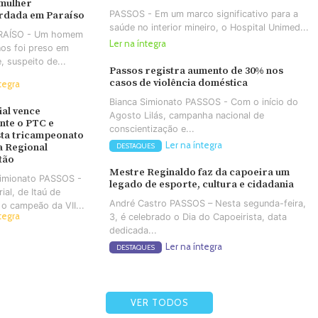
 mulher
PASSOS - Em um marco significativo para a
rdada em Paraíso
saúde no interior mineiro, o Hospital Unimed...
ARAÍSO - Um homem
Ler na íntegra
os foi preso em
e, suspeito de...
Passos registra aumento de 30% nos
casos de violência doméstica
tegra
Bianca Simionato PASSOS - Com o início do
ial vence
Agosto Lilás, campanha nacional de
nte o PTC e
conscientização e...
ta tricampeonato
Ler na íntegra
a Regional
DESTAQUES
tão
Mestre Reginaldo faz da capoeira um
Simionato PASSOS -
legado de esporte, cultura e cidadania
ial, de Itaú de
André Castro PASSOS – Nesta segunda-feira,
 o campeão da VII...
tegra
3, é celebrado o Dia do Capoeirista, data
dedicada...
Ler na íntegra
DESTAQUES
VER TODOS