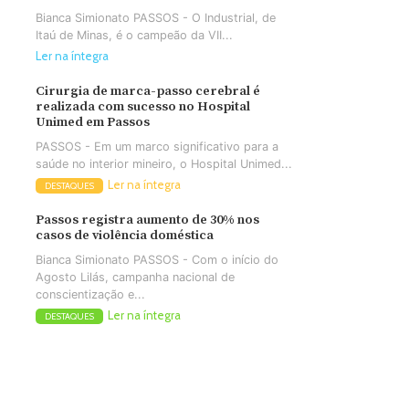
Bianca Simionato PASSOS - O Industrial, de
Itaú de Minas, é o campeão da VII...
Ler na íntegra
Cirurgia de marca-passo cerebral é
realizada com sucesso no Hospital
Unimed em Passos
PASSOS - Em um marco significativo para a
saúde no interior mineiro, o Hospital Unimed...
Ler na íntegra
DESTAQUES
Passos registra aumento de 30% nos
casos de violência doméstica
Bianca Simionato PASSOS - Com o início do
Agosto Lilás, campanha nacional de
conscientização e...
Ler na íntegra
DESTAQUES