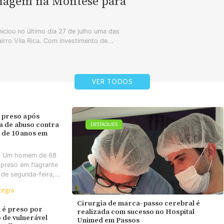
enagem na Montese para
iciou no último dia 27 de julho uma das
airro Vila Rica. Com investimento de...
VER TODOS
 preso após
va de abuso contra
DESTAQUES
 de 10 anos em
- Um homem de 68
 preso em flagrante
 de segunda-feira,...
tegra
Cirurgia de marca-passo cerebral é
é preso por
realizada com sucesso no Hospital
 de vulnerável
Unimed em Passos