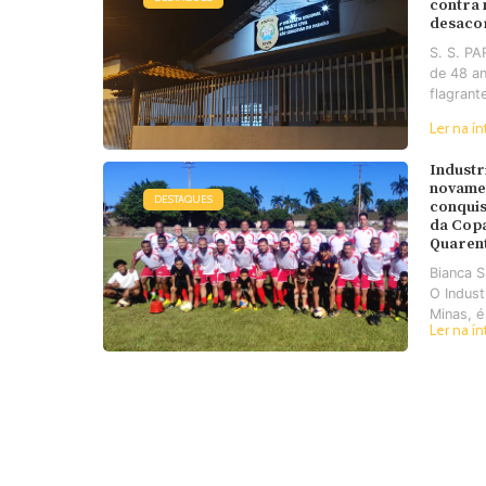
contra
desaco
S. S. P
de 48 an
flagrant
Ler na ín
Industr
novame
DESTAQUES
conquis
da Cop
Quaren
Bianca 
O Industr
Minas, é
Ler na ín