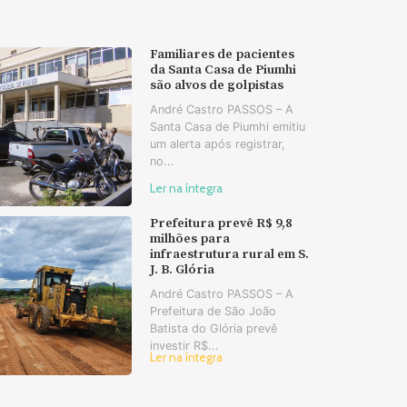
Familiares de pacientes
da Santa Casa de Piumhi
são alvos de golpistas
André Castro PASSOS – A
Santa Casa de Piumhi emitiu
um alerta após registrar,
no...
Ler na íntegra
Prefeitura prevê R$ 9,8
milhões para
infraestrutura rural em S.
J. B. Glória
André Castro PASSOS – A
Prefeitura de São João
Batista do Glória prevê
investir R$...
Ler na íntegra