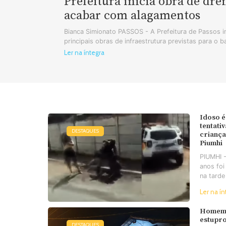
Prefeitura inicia obra de dr
acabar com alagamentos
Bianca Simionato PASSOS - A Prefeitura de Passos in
principais obras de infraestrutura previstas para o b
Ler na íntegra
Idoso é
tentati
DESTAQUES
criança
Piumhi
PIUMHI 
anos foi
na tarde
Ler na ín
Homem 
estupro
DESTAQUES