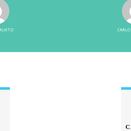
RREIRA
CES
C