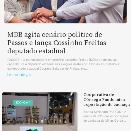
MDB agita cenário político de
Passos e lança Cossinho Freitas
deputado estadual
PASSOS - O comunicador e empresário Cóssinho Freitas (MDB) anunciou sua
candidatura a deputado estadual nas eleições deste ano. Filho do ex-prefeito e
ex-deputado estadual Cóssimo Baltazar de Freitas, ele...
Ler na íntegra
Cooperativa de
Córrego Fundo mira
ECONOMIA
exportação de cachaça
Bianca Simionato PASSOS - A
queda de 23% nas exportações
de cachaça de Minas Gerais...