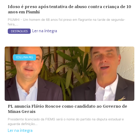
Idoso é preso após tentativa de abuso contra criança de 10
anos em Piumhi
PIUMHI - Um homem de 68 anos foi preso em flagrante na tarde de segunda-
feira,...
Ler na íntegra
DESTAQUES
COLUNA MG
PL anuncia Flávio Roscoe como candidato ao Governo de
Minas Gerais
Presidente licenciado da FIEMG será o nome do partido na disputa estadual e
aguarda definição...
Ler na íntegra