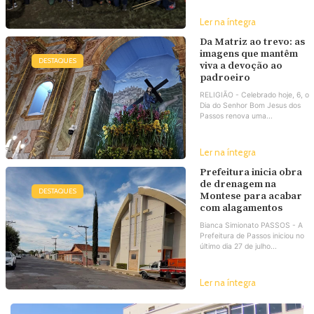
Ler na íntegra
Da Matriz ao trevo: as
imagens que mantêm
DESTAQUES
viva a devoção ao
padroeiro
RELIGIÃO - Celebrado hoje, 6, o
Dia do Senhor Bom Jesus dos
Passos renova uma...
Ler na íntegra
Prefeitura inicia obra
de drenagem na
DESTAQUES
Montese para acabar
com alagamentos
Bianca Simionato PASSOS - A
Prefeitura de Passos iniciou no
último dia 27 de julho...
Ler na íntegra