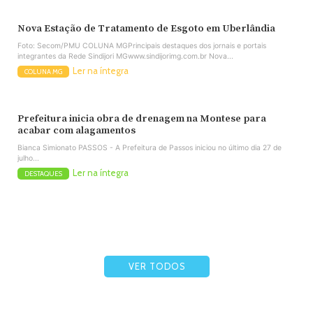
Nova Estação de Tratamento de Esgoto em Uberlândia
Foto: Secom/PMU COLUNA MGPrincipais destaques dos jornais e portais
integrantes da Rede Sindijori MGwww.sindijorimg.com.br Nova...
Ler na íntegra
COLUNA MG
Prefeitura inicia obra de drenagem na Montese para
acabar com alagamentos
Bianca Simionato PASSOS - A Prefeitura de Passos iniciou no último dia 27 de
julho...
Ler na íntegra
DESTAQUES
VER TODOS