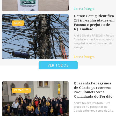
Ler na íntegra
Gatos: Cemig identifica
233 irregularidades em
GERAL
Passos e prejuízo de
R$ 1 milhão
André Silveira PASSOS - Furtos,
fraudes em medidores e outras
irregularidades no consumo de
energia...
Ler na íntegra
VER TODOS
Quarenta Peregrinos
de Cássia percorrem
DESTAQUES
24 quilômetros na
Caminhada do Perdão
André Silveira PASSOS - Um
grupo de 40 peregrinos de
Cássia enfrentou cerca de 24...