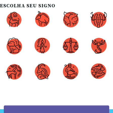
ESCOLHA SEU SIGNO
Áries
Touro
Gêmeos
Câncer
Leão
Virgem
Libra
Escorpião
Sagitário
Capricórnio
Aquário
Peixes