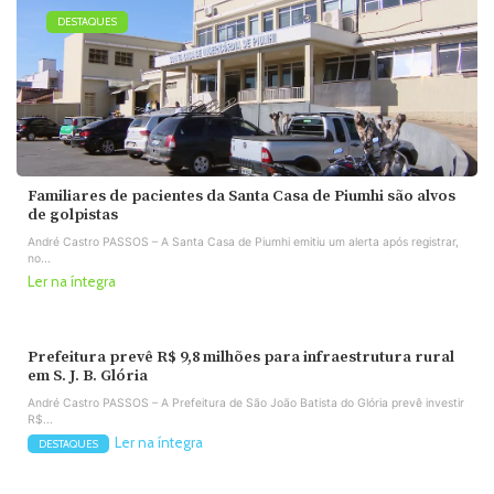
DESTAQUES
Familiares de pacientes da Santa Casa de Piumhi são alvos
de golpistas
André Castro PASSOS – A Santa Casa de Piumhi emitiu um alerta após registrar,
no...
Ler na íntegra
Prefeitura prevê R$ 9,8 milhões para infraestrutura rural
em S. J. B. Glória
André Castro PASSOS – A Prefeitura de São João Batista do Glória prevê investir
R$...
Ler na íntegra
DESTAQUES