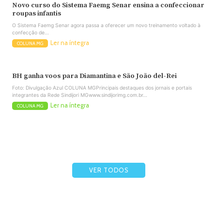
Novo curso do Sistema Faemg Senar ensina a confeccionar
roupas infantis
O Sistema Faemg Senar agora passa a oferecer um novo treinamento voltado à
confecção de...
Ler na íntegra
COLUNA MG
BH ganha voos para Diamantina e São João del-Rei
Foto: Divulgação Azul COLUNA MGPrincipais destaques dos jornais e portais
integrantes da Rede Sindijori MGwww.sindijorimg.com.br...
Ler na íntegra
COLUNA MG
VER TODOS