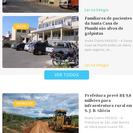
Ler na íntegra
Familiares de pacientes
da Santa Casa de
SAÚDE
Piumhi são alvos de
golpistas
André Castro PASSOS – A Santa
Casa de Piumhi emitiu um alerta
após registrar, no...
Ler na íntegra
VER TODOS
Prefeitura prevê R$ 9,8
milhões para
DESTAQUES
infraestrutura rural em
S. J. B. Glória
André Castro PASSOS – A
Prefeitura de São João Batista
do Glória prevê investir R$...