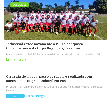
DESTAQUES
Industrial vence novamente o PTC e conquista
tricampeonato da Copa Regional Quarentão
Bianca Simionato PASSOS - O Industrial, de Itaú de Minas, é o campeão da VII...
Ler na íntegra
Cirurgia de marca-passo cerebral é realizada com
sucesso no Hospital Unimed em Passos
PASSOS - Em um marco significativo para a saúde no interior mineiro, o Hospital
Unimed...
Ler na íntegra
DESTAQUES