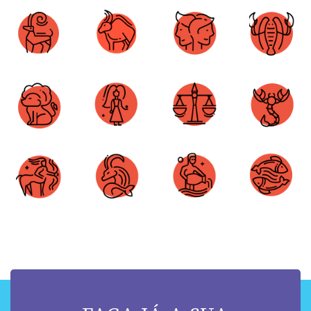
Áries
Touro
Gêmeos
Câncer
Leão
Virgem
Libra
Escorpião
Sagitário
Capricórnio
Aquário
Peixes