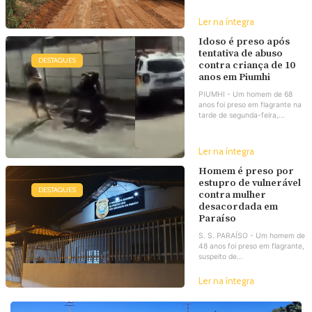
Ler na íntegra
Idoso é preso após
tentativa de abuso
DESTAQUES
contra criança de 10
anos em Piumhi
PIUMHI - Um homem de 68
anos foi preso em flagrante na
tarde de segunda-feira,...
Ler na íntegra
Homem é preso por
estupro de vulnerável
DESTAQUES
contra mulher
desacordada em
Paraíso
S. S. PARAÍSO - Um homem de
48 anos foi preso em flagrante,
suspeito de...
Ler na íntegra