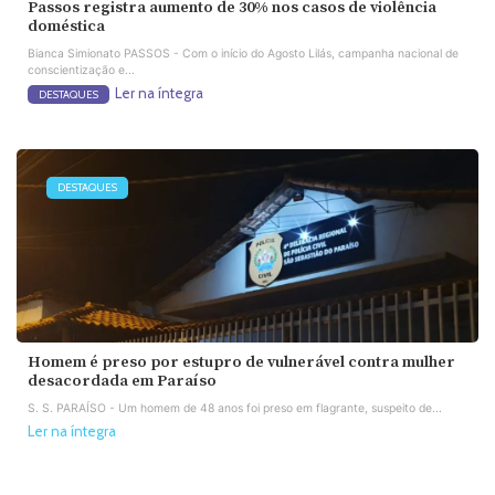
Passos registra aumento de 30% nos casos de violência
doméstica
Bianca Simionato PASSOS - Com o início do Agosto Lilás, campanha nacional de
conscientização e...
Ler na íntegra
DESTAQUES
DESTAQUES
Homem é preso por estupro de vulnerável contra mulher
desacordada em Paraíso
S. S. PARAÍSO - Um homem de 48 anos foi preso em flagrante, suspeito de...
Ler na íntegra