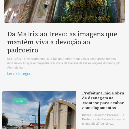
Da Matriz ao trevo: as imagens que
mantêm viva a devoção ao
padroeiro
RELIGIÃO - Celebrado hoje, 6, o Dia do Senhor Bom Jesus dos Passos renova
uma devoção que acompanha a história de Passos desde as origens do município.
Além de dar...
Ler na íntegra
Prefeitura inicia obra
de drenagem na
GERAL
Montese para acabar
com alagamentos
Bianca Simionato PASSOS - A
Prefeitura de Passos iniciou no
último dia 27 de julho...