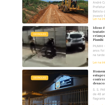
André C
Prefeitu
Batista 
investir 
Ler na ín
Idoso é
tentati
DESTAQUES
criança
Piumhi
PIUMHI 
anos foi
na tarde
Ler na ín
Homem 
estupro
DESTAQUES
contra
desaco
S. S. P
de 48 an
flagrant