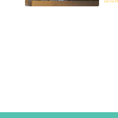
Ler na ín