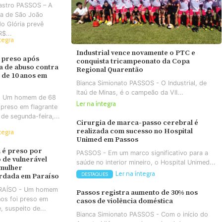
astro PASSOS – A
ra de São João
do Glória prevê
R$...
tegra
Industrial vence novamente o PTC e
 preso após
conquista tricampeonato da Copa
va de abuso contra
Regional Quarentão
 de 10 anos em
Bianca Simionato PASSOS - O Industrial, de
Itaú de Minas, é o campeão da VII...
- Um homem de 68
Ler na íntegra
 preso em flagrante
 de segunda-feira,...
Cirurgia de marca-passo cerebral é
realizada com sucesso no Hospital
tegra
Unimed em Passos
é preso por
PASSOS - Em um marco significativo para a
 de vulnerável
saúde no interior mineiro, o Hospital Unimed...
 mulher
Ler na íntegra
DESTAQUES
rdada em Paraíso
ARAÍSO - Um homem
Passos registra aumento de 30% nos
os foi preso em
casos de violência doméstica
e, suspeito de...
Bianca Simionato PASSOS - Com o início do