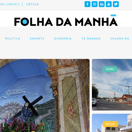
LHE CONOSCO
ENTRAR
POLÍTICA
ESPORTE
ECONOMIA
TÁ DANADO
COLUNA MG
GERAL
SAÚDE