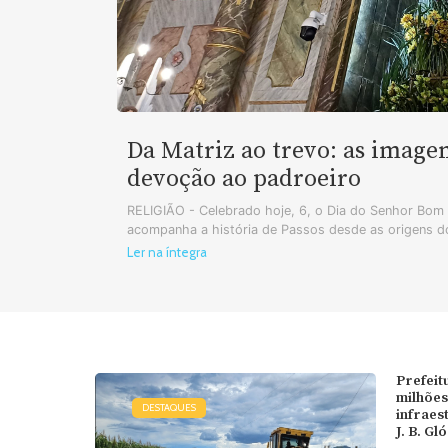
Da Matriz ao trevo: as image
devoção ao padroeiro
RELIGIÃO - Celebrado hoje, 6, o Dia do Senhor Bo
acompanha a história de Passos desde as origens do
Ler na íntegra
Prefeit
milhões
DESTAQUES
infraes
J. B. Gl