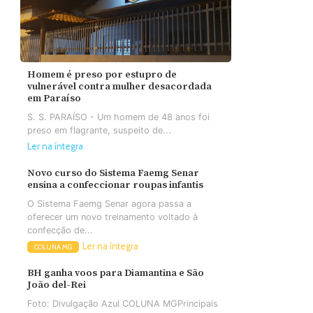
Homem é preso por estupro de
vulnerável contra mulher desacordada
em Paraíso
S. S. PARAÍSO - Um homem de 48 anos foi
preso em flagrante, suspeito de...
Ler na íntegra
Novo curso do Sistema Faemg Senar
ensina a confeccionar roupas infantis
O Sistema Faemg Senar agora passa a
oferecer um novo treinamento voltado à
confecção de...
Ler na íntegra
COLUNA MG
BH ganha voos para Diamantina e São
João del-Rei
Foto: Divulgação Azul COLUNA MGPrincipais