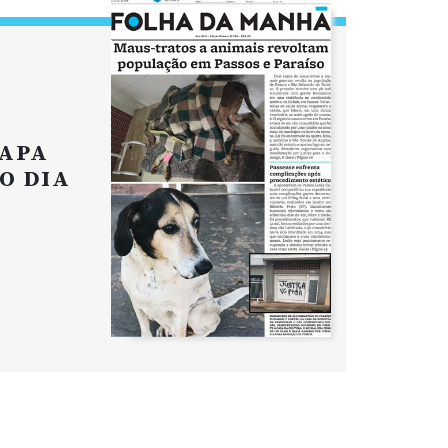
APA
O DIA