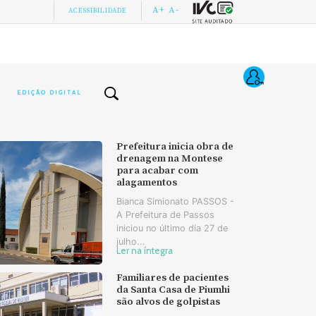
A+
A-
ACESSIBILIDADE
EDIÇÃO DIGITAL
Prefeitura inicia obra de
drenagem na Montese
para acabar com
alagamentos
Bianca Simionato PASSOS -
A Prefeitura de Passos
iniciou no último dia 27 de
julho...
Ler na íntegra
Familiares de pacientes
da Santa Casa de Piumhi
são alvos de golpistas