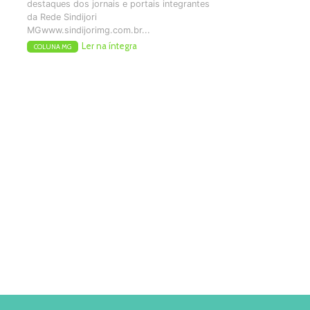
destaques dos jornais e portais integrantes
da Rede Sindijori
MGwww.sindijorimg.com.br...
Ler na íntegra
COLUNA MG