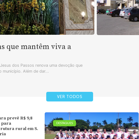
ns que mantêm viva a
m Jesus dos Passos renova uma devoção que
 município. Além de dar...
VER TODOS
ura prevê R$ 9,8
 para
DESTAQUES
trutura rural em S.
ória