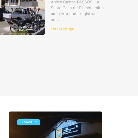
André Castro PASSOS – A
Santa Casa de Piumhi emitiu
um alerta após registrar,
no...
Ler na íntegra
DESTAQUES