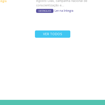
Agosto Lilás, campanha nacional de
tegra
conscientização e...
Ler na íntegra
DESTAQUES
VER TODOS