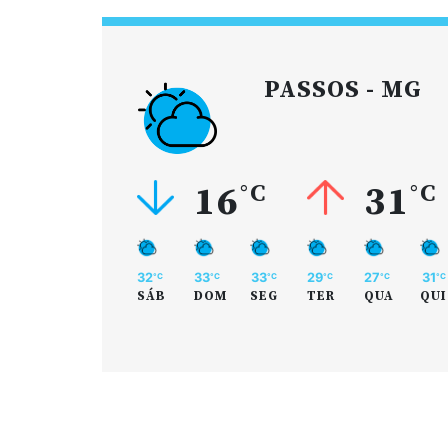
PASSOS - MG
16
°C
31
°C
32
33
33
29
27
31
°C
°C
°C
°C
°C
°C
SÁB
DOM
SEG
TER
QUA
QUI