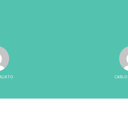
RREIRA
CES