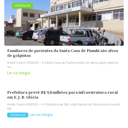
DESTAQUES
Familiares de pacientes da Santa Casa de Piumhi são alvos
de golpistas
André Castro PASSOS – A Santa Casa de Piumhi emitiu um alerta após registrar,
no...
Ler na íntegra
Prefeitura prevê R$ 9,8 milhões para infraestrutura rural
em S. J. B. Glória
André Castro PASSOS – A Prefeitura de São João Batista do Glória prevê investir
R$...
Ler na íntegra
DESTAQUES