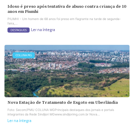
Idoso é preso após tentativa de abuso contra criança de 10
anos em Piumhi
PIUMHI - Um homem de 68 anos foi preso em flagrante na tarde de segunda-
feira,...
Ler na íntegra
DESTAQUES
COLUNA MG
Nova Estação de Tratamento de Esgoto em Uberlândia
Foto: Secom/PMU COLUNA MGPrincipais destaques dos jornais e portais
integrantes da Rede Sindijori MGwww.sindijorimg.com.br Nova...
Ler na íntegra