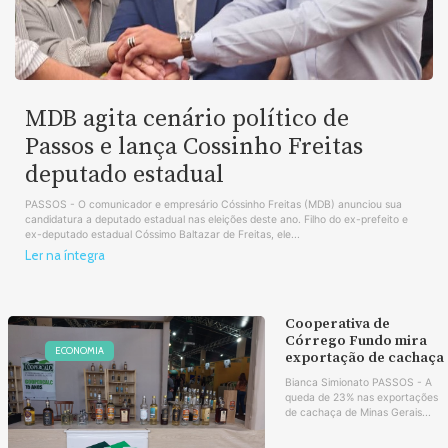
MDB agita cenário político de
Passos e lança Cossinho Freitas
deputado estadual
PASSOS - O comunicador e empresário Cóssinho Freitas (MDB) anunciou sua
candidatura a deputado estadual nas eleições deste ano. Filho do ex-prefeito e
ex-deputado estadual Cóssimo Baltazar de Freitas, ele...
Ler na íntegra
Cooperativa de
Córrego Fundo mira
ECONOMIA
exportação de cachaça
Bianca Simionato PASSOS - A
queda de 23% nas exportações
de cachaça de Minas Gerais...