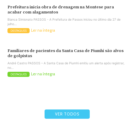
Prefeitura inicia obra de drenagem na Montese para
acabar com alagamentos
Bianca Simionato PASSOS - A Prefeitura de Passos iniciou no último dia 27 de
julho...
Ler na íntegra
DESTAQUES
Familiares de pacientes da Santa Casa de Piumhi são alvos
de golpistas
André Castro PASSOS – A Santa Casa de Piumhi emitiu um alerta após registrar,
no...
Ler na íntegra
DESTAQUES
VER TODOS