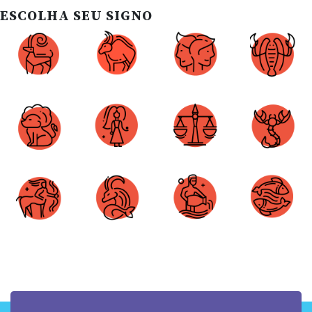
ESCOLHA SEU SIGNO
Áries
Touro
Gêmeos
Câncer
Leão
Virgem
Libra
Escorpião
Sagitário
Capricórnio
Aquário
Peixes