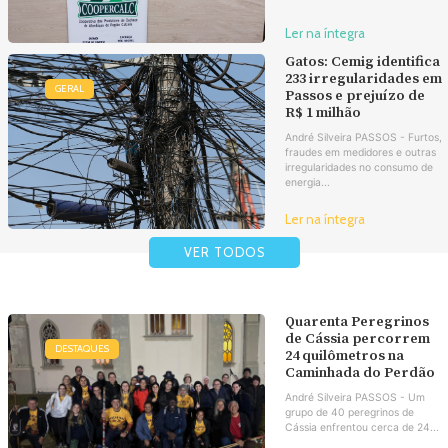
Ler na íntegra
Gatos: Cemig identifica
233 irregularidades em
GERAL
Passos e prejuízo de
R$ 1 milhão
André Silveira PASSOS - Furtos,
fraudes em medidores e outras
irregularidades no consumo de
energia...
Ler na íntegra
VER TODOS
Quarenta Peregrinos
de Cássia percorrem
DESTAQUES
24 quilômetros na
Caminhada do Perdão
André Silveira PASSOS - Um
grupo de 40 peregrinos de
Cássia enfrentou cerca de 24...