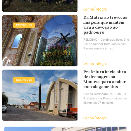
Ler na íntegra
Da Matriz ao trevo: as
imagens que mantêm
DESTAQUES
viva a devoção ao
padroeiro
RELIGIÃO - Celebrado hoje, 6, o
Dia do Senhor Bom Jesus dos
Passos renova uma...
Ler na íntegra
Prefeitura inicia obra
de drenagem na
DESTAQUES
Montese para acabar
com alagamentos
Bianca Simionato PASSOS - A
Prefeitura de Passos iniciou no
último dia 27 de julho...
Ler na íntegra