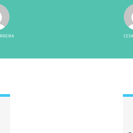
RREIRA
CES