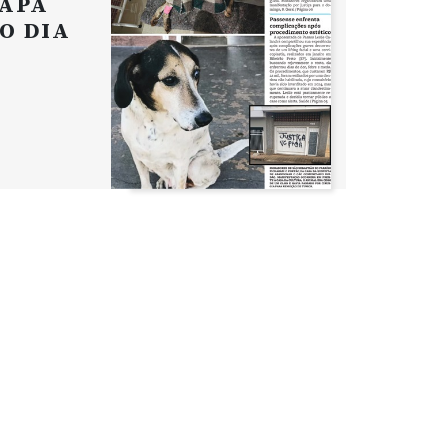
APA
O DIA