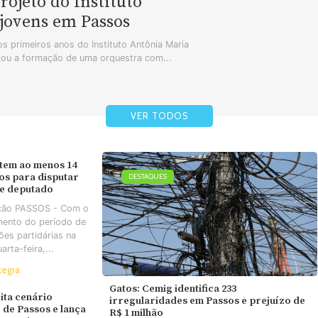
ojeto do Instituto
jovens em Passos
s primeiros anos do Instituto Antônia Maria
iou a formação de uma orquestra com...
VER TODOS
tem ao menos 14
os para disputar
DESTAQUES
de deputado
ção PASSOS - Com o
mento do período de
es partidárias na
arta-feira,...
tegra
Gatos: Cemig identifica 233
ta cenário
irregularidades em Passos e prejuízo de
o de Passos e lança
R$ 1 milhão