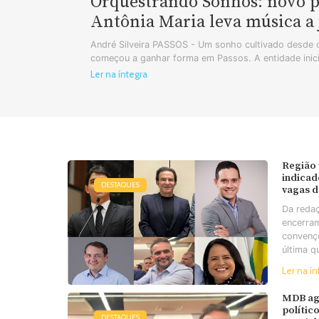
Orquestrando Sonhos: novo pr
Antônia Maria leva música a 
André Silveira PASSOS - Um sonho cultivado desde o
começou a ganhar forma em Passos. A entidade inic
Ler na íntegra
Região 
indicad
DESTAQUES
vagas 
Da reda
encerra
convençõ
última qu
Ler na ín
MDB agi
polític
DESTAQUES