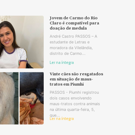
Jovem de Carmo do Rio
Claro é compatível para
doação de medula
André Castro PASSOS – A
estudante de Letras e
moradora da Vilelândia,
distrito de Carmo...
Ler na íntegra
Vinte cães são resgatados
em situação de maus-
tratos em Piumhi
PASSOS - Piumhi registrou
dois casos envolvendo
maus-tratos contra animais
na última quarta-feira, 5,
que...
Ler na íntegra