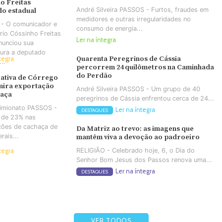
o Freitas
André Silveira PASSOS - Furtos, fraudes em
o estadual
medidores e outras irregularidades no
- O comunicador e
consumo de energia...
io Cóssinho Freitas
Ler na íntegra
nunciou sua
tura a deputado
Quarenta Peregrinos de Cássia
tegra
..
percorrem 24 quilômetros na Caminhada
do Perdão
ativa de Córrego
mira exportação
André Silveira PASSOS - Um grupo de 40
haça
peregrinos de Cássia enfrentou cerca de 24...
Simionato PASSOS -
Ler na íntegra
DESTAQUES
 de 23% nas
ções de cachaça de
Da Matriz ao trevo: as imagens que
rais...
mantêm viva a devoção ao padroeiro
RELIGIÃO - Celebrado hoje, 6, o Dia do
tegra
Senhor Bom Jesus dos Passos renova uma...
Ler na íntegra
DESTAQUES
VER TODOS