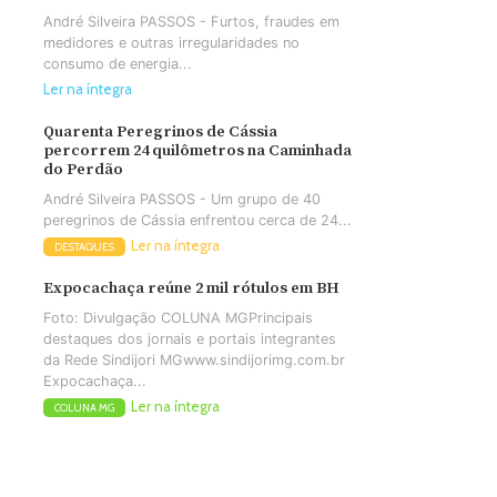
André Silveira PASSOS - Furtos, fraudes em
medidores e outras irregularidades no
consumo de energia...
Ler na íntegra
Quarenta Peregrinos de Cássia
percorrem 24 quilômetros na Caminhada
do Perdão
André Silveira PASSOS - Um grupo de 40
peregrinos de Cássia enfrentou cerca de 24...
Ler na íntegra
DESTAQUES
Expocachaça reúne 2 mil rótulos em BH
Foto: Divulgação COLUNA MGPrincipais
destaques dos jornais e portais integrantes
da Rede Sindijori MGwww.sindijorimg.com.br
Expocachaça...
Ler na íntegra
COLUNA MG