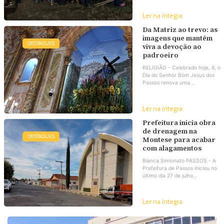
Ler na íntegra
Da Matriz ao trevo: as
imagens que mantêm
DESTAQUES
viva a devoção ao
padroeiro
RELIGIÃO - Celebrado hoje, 6, o
Dia do Senhor Bom Jesus dos
Passos renova uma...
Ler na íntegra
Prefeitura inicia obra
de drenagem na
DESTAQUES
Montese para acabar
com alagamentos
Bianca Simionato PASSOS - A
Prefeitura de Passos iniciou no
último dia 27 de julho...
Ler na íntegra