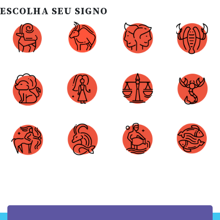
ESCOLHA SEU SIGNO
Áries
Touro
Gêmeos
Câncer
Leão
Virgem
Libra
Escorpião
Sagitário
Capricórnio
Aquário
Peixes