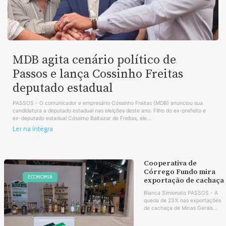
MDB agita cenário político de
Passos e lança Cossinho Freitas
deputado estadual
PASSOS - O comunicador e empresário Cóssinho Freitas (MDB) anunciou sua
candidatura a deputado estadual nas eleições deste ano. Filho do ex-prefeito e
ex-deputado estadual Cóssimo Baltazar de Freitas, ele...
Ler na íntegra
Cooperativa de
Córrego Fundo mira
ECONOMIA
exportação de cachaça
Bianca Simionato PASSOS - A
queda de 23% nas exportações
de cachaça de Minas Gerais...