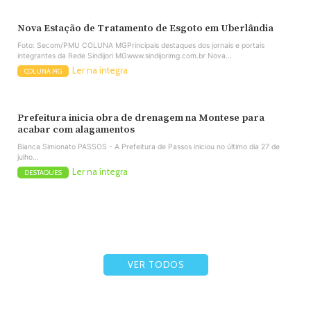
Nova Estação de Tratamento de Esgoto em Uberlândia
Foto: Secom/PMU COLUNA MGPrincipais destaques dos jornais e portais
integrantes da Rede Sindijori MGwww.sindijorimg.com.br Nova...
Ler na íntegra
COLUNA MG
Prefeitura inicia obra de drenagem na Montese para
acabar com alagamentos
Bianca Simionato PASSOS - A Prefeitura de Passos iniciou no último dia 27 de
julho...
Ler na íntegra
DESTAQUES
VER TODOS