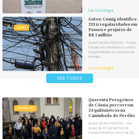
Ler na íntegra
Gatos: Cemig identifica
233 irregularidades em
GERAL
Passos e prejuízo de
R$ 1 milhão
André Silveira PASSOS - Furtos,
fraudes em medidores e outras
irregularidades no consumo de
energia...
Ler na íntegra
VER TODOS
Quarenta Peregrinos
de Cássia percorrem
DESTAQUES
24 quilômetros na
Caminhada do Perdão
André Silveira PASSOS - Um
grupo de 40 peregrinos de
Cássia enfrentou cerca de 24...