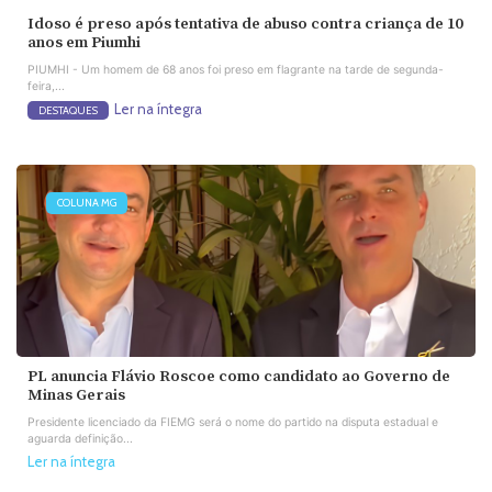
Idoso é preso após tentativa de abuso contra criança de 10
anos em Piumhi
PIUMHI - Um homem de 68 anos foi preso em flagrante na tarde de segunda-
feira,...
Ler na íntegra
DESTAQUES
COLUNA MG
PL anuncia Flávio Roscoe como candidato ao Governo de
Minas Gerais
Presidente licenciado da FIEMG será o nome do partido na disputa estadual e
aguarda definição...
Ler na íntegra