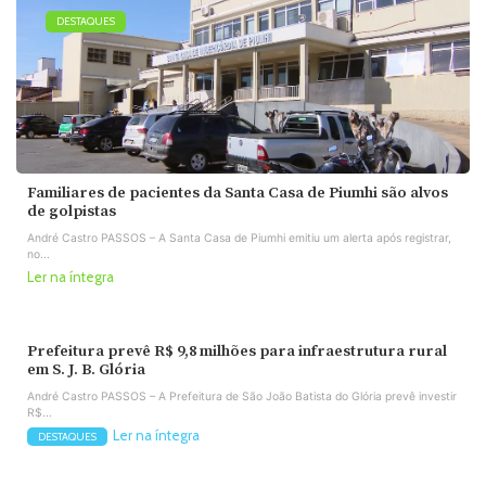
DESTAQUES
Familiares de pacientes da Santa Casa de Piumhi são alvos
de golpistas
André Castro PASSOS – A Santa Casa de Piumhi emitiu um alerta após registrar,
no...
Ler na íntegra
Prefeitura prevê R$ 9,8 milhões para infraestrutura rural
em S. J. B. Glória
André Castro PASSOS – A Prefeitura de São João Batista do Glória prevê investir
R$...
Ler na íntegra
DESTAQUES