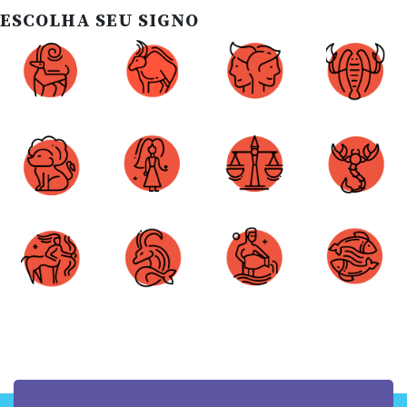
ESCOLHA SEU SIGNO
Áries
Touro
Gêmeos
Câncer
Leão
Virgem
Libra
Escorpião
Sagitário
Capricórnio
Aquário
Peixes