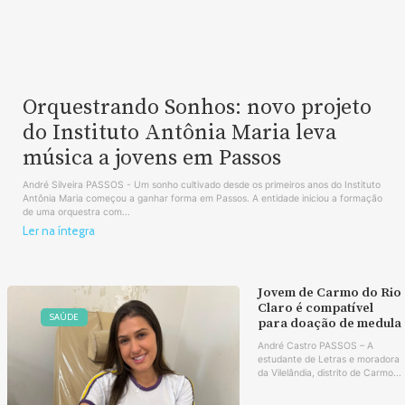
Orquestrando Sonhos: novo projeto
do Instituto Antônia Maria leva
música a jovens em Passos
André Silveira PASSOS - Um sonho cultivado desde os primeiros anos do Instituto
Antônia Maria começou a ganhar forma em Passos. A entidade iniciou a formação
de uma orquestra com...
Ler na íntegra
Jovem de Carmo do Rio
Claro é compatível
SAÚDE
para doação de medula
André Castro PASSOS – A
estudante de Letras e moradora
da Vilelândia, distrito de Carmo...