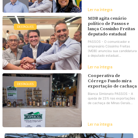
Ler na íntegra
MDB agita cenário
político de Passos e
DESTAQUES
lança Cossinho Freitas
deputado estadual
PASSOS - O comunicador e
empresário Cóssinho Freitas
(MDB) anunciou sua candidatura
a deputado estadual...
Ler na íntegra
Cooperativa de
Córrego Fundo mira
DESTAQUES
exportação de cachaça
Bianca Simionato PASSOS - A
queda de 23% nas exportações
de cachaça de Minas Gerais...
Ler na íntegra