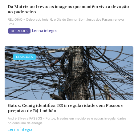
Da Matriz ao trevo: as imagens que mantêm viva a devoção
ao padroeiro
RELIGIÃO - Celebrado hoje, 6, o Dia do Senhor Bom Jesus dos Passos renova
uma...
Ler na íntegra
DESTAQUES
DESTAQUES
Gatos: Cemig identifica 233 irregularidades em Passos e
prejuízo de R$ 1 milhão
André Silveira PASSOS - Furtos, fraudes em medidores e outras irregularidades
no consumo de energia...
Ler na íntegra