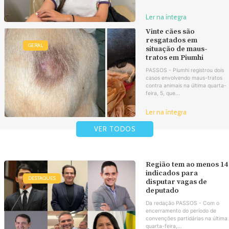
Ler na íntegra
Vinte cães são
resgatados em
GERAL
situação de maus-
tratos em Piumhi
PASSOS - Piumhi registrou dois
casos envolvendo maus-tratos
contra animais na última quarta-
feira, 5, que...
Ler na íntegra
VER TODOS
Região tem ao menos 14
indicados para
DESTAQUES
disputar vagas de
deputado
Da redação PASSOS - Com o
encerramento do período de
convenções partidárias na última
quarta-feira,...