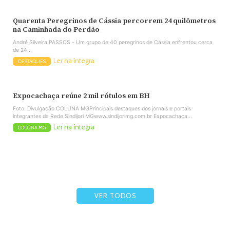
Quarenta Peregrinos de Cássia percorrem 24 quilômetros
na Caminhada do Perdão
André Silveira PASSOS - Um grupo de 40 peregrinos de Cássia enfrentou cerca
de 24...
Ler na íntegra
DESTAQUES
Expocachaça reúne 2 mil rótulos em BH
Foto: Divulgação COLUNA MGPrincipais destaques dos jornais e portais
integrantes da Rede Sindijori MGwww.sindijorimg.com.br Expocachaça...
Ler na íntegra
COLUNA MG
VER TODOS