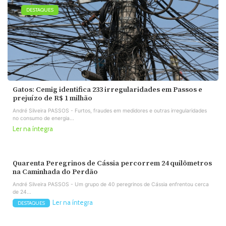
DESTAQUES
Gatos: Cemig identifica 233 irregularidades em Passos e
prejuízo de R$ 1 milhão
André Silveira PASSOS - Furtos, fraudes em medidores e outras irregularidades
no consumo de energia...
Ler na íntegra
Quarenta Peregrinos de Cássia percorrem 24 quilômetros
na Caminhada do Perdão
André Silveira PASSOS - Um grupo de 40 peregrinos de Cássia enfrentou cerca
de 24...
Ler na íntegra
DESTAQUES