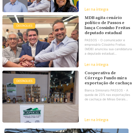
Ler na íntegra
MDB agita cenário
político de Passos e
DESTAQUES
lança Cossinho Freitas
deputado estadual
PASSOS - O comunicador e
empresário Cóssinho Freitas
(MDB) anunciou sua candidatura
a deputado estadual...
Ler na íntegra
Cooperativa de
Córrego Fundo mira
DESTAQUES
exportação de cachaça
Bianca Simionato PASSOS - A
queda de 23% nas exportações
de cachaça de Minas Gerais...
Ler na íntegra