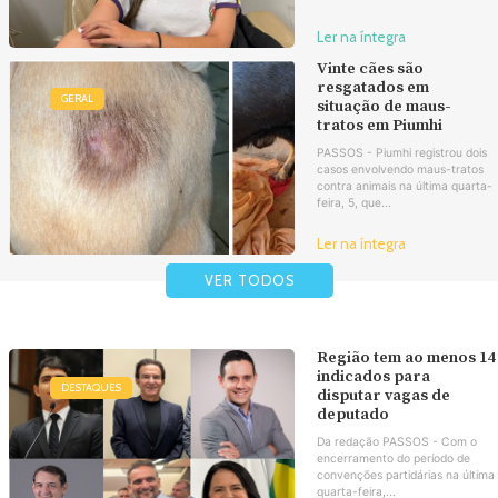
Ler na íntegra
Vinte cães são
resgatados em
GERAL
situação de maus-
tratos em Piumhi
PASSOS - Piumhi registrou dois
casos envolvendo maus-tratos
contra animais na última quarta-
feira, 5, que...
Ler na íntegra
VER TODOS
Região tem ao menos 14
indicados para
DESTAQUES
disputar vagas de
deputado
Da redação PASSOS - Com o
encerramento do período de
convenções partidárias na última
quarta-feira,...