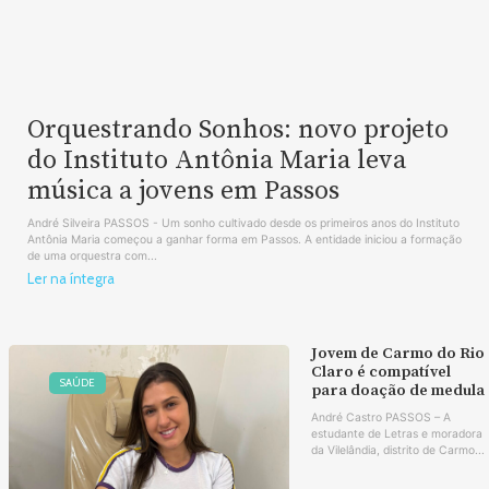
Orquestrando Sonhos: novo projeto
do Instituto Antônia Maria leva
música a jovens em Passos
André Silveira PASSOS - Um sonho cultivado desde os primeiros anos do Instituto
Antônia Maria começou a ganhar forma em Passos. A entidade iniciou a formação
de uma orquestra com...
Ler na íntegra
Jovem de Carmo do Rio
Claro é compatível
SAÚDE
para doação de medula
André Castro PASSOS – A
estudante de Letras e moradora
da Vilelândia, distrito de Carmo...