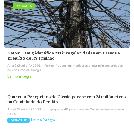
DESTAQUES
Gatos: Cemig identifica 233 irregularidades em Passos e
prejuízo de R$ 1 milhão
André Silveira PASSOS - Furtos, fraudes em medidores e outras irregularidades
no consumo de energia...
Ler na íntegra
Quarenta Peregrinos de Cássia percorrem 24 quilômetros
na Caminhada do Perdão
André Silveira PASSOS - Um grupo de 40 peregrinos de Cássia enfrentou cerca
de 24...
Ler na íntegra
DESTAQUES