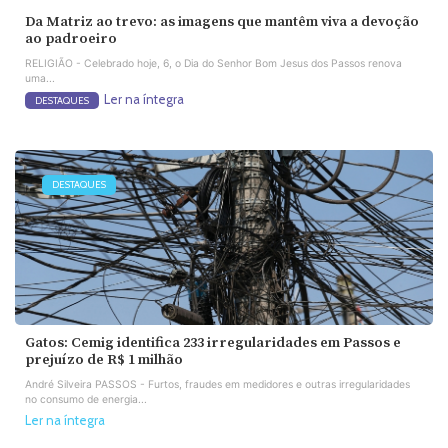
Da Matriz ao trevo: as imagens que mantêm viva a devoção
ao padroeiro
RELIGIÃO - Celebrado hoje, 6, o Dia do Senhor Bom Jesus dos Passos renova
uma...
Ler na íntegra
DESTAQUES
DESTAQUES
Gatos: Cemig identifica 233 irregularidades em Passos e
prejuízo de R$ 1 milhão
André Silveira PASSOS - Furtos, fraudes em medidores e outras irregularidades
no consumo de energia...
Ler na íntegra