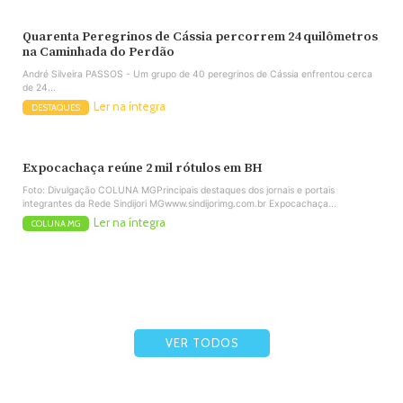
Quarenta Peregrinos de Cássia percorrem 24 quilômetros
na Caminhada do Perdão
André Silveira PASSOS - Um grupo de 40 peregrinos de Cássia enfrentou cerca
de 24...
Ler na íntegra
DESTAQUES
Expocachaça reúne 2 mil rótulos em BH
Foto: Divulgação COLUNA MGPrincipais destaques dos jornais e portais
integrantes da Rede Sindijori MGwww.sindijorimg.com.br Expocachaça...
Ler na íntegra
COLUNA MG
VER TODOS