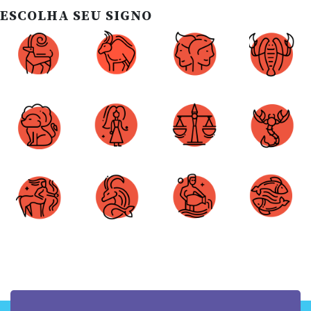
ESCOLHA SEU SIGNO
Áries
Touro
Gêmeos
Câncer
Leão
Virgem
Libra
Escorpião
Sagitário
Capricórnio
Aquário
Peixes