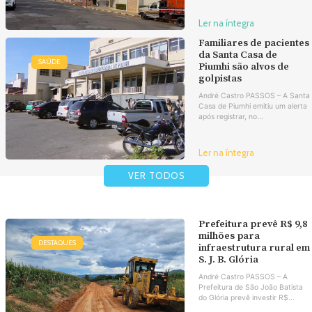
Ler na íntegra
Familiares de pacientes
da Santa Casa de
SAÚDE
Piumhi são alvos de
golpistas
André Castro PASSOS – A Santa
Casa de Piumhi emitiu um alerta
após registrar, no...
Ler na íntegra
VER TODOS
Prefeitura prevê R$ 9,8
milhões para
DESTAQUES
infraestrutura rural em
S. J. B. Glória
André Castro PASSOS – A
Prefeitura de São João Batista
do Glória prevê investir R$...