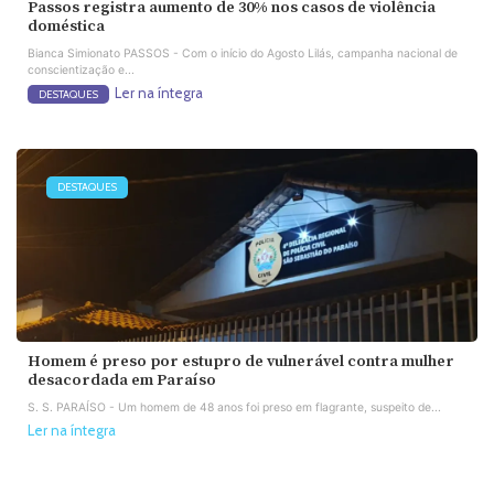
Passos registra aumento de 30% nos casos de violência
doméstica
Bianca Simionato PASSOS - Com o início do Agosto Lilás, campanha nacional de
conscientização e...
Ler na íntegra
DESTAQUES
DESTAQUES
Homem é preso por estupro de vulnerável contra mulher
desacordada em Paraíso
S. S. PARAÍSO - Um homem de 48 anos foi preso em flagrante, suspeito de...
Ler na íntegra