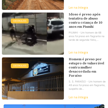
Ler na íntegra
Idoso é preso após
tentativa de abuso
DESTAQUES
contra criança de 10
anos em Piumhi
PIUMHI - Um homem de 68
anos foi preso em flagrante na
tarde de segunda-feira,...
Ler na íntegra
Homem é preso por
estupro de vulnerável
DESTAQUES
contra mulher
desacordada em
Paraíso
S. S. PARAÍSO - Um homem de
48 anos foi preso em flagrante,
suspeito de...
Ler na íntegra