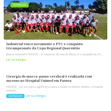
DESTAQUES
Industrial vence novamente o PTC e conquista
tricampeonato da Copa Regional Quarentão
Bianca Simionato PASSOS - O Industrial, de Itaú de Minas, é o campeão da VII...
Ler na íntegra
Cirurgia de marca-passo cerebral é realizada com
sucesso no Hospital Unimed em Passos
PASSOS - Em um marco significativo para a saúde no interior mineiro, o Hospital
Unimed...
Ler na íntegra
DESTAQUES