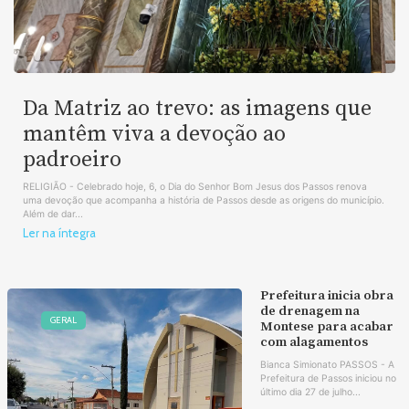
Da Matriz ao trevo: as imagens que
mantêm viva a devoção ao
padroeiro
RELIGIÃO - Celebrado hoje, 6, o Dia do Senhor Bom Jesus dos Passos renova
uma devoção que acompanha a história de Passos desde as origens do município.
Além de dar...
Ler na íntegra
Prefeitura inicia obra
de drenagem na
GERAL
Montese para acabar
com alagamentos
Bianca Simionato PASSOS - A
Prefeitura de Passos iniciou no
último dia 27 de julho...