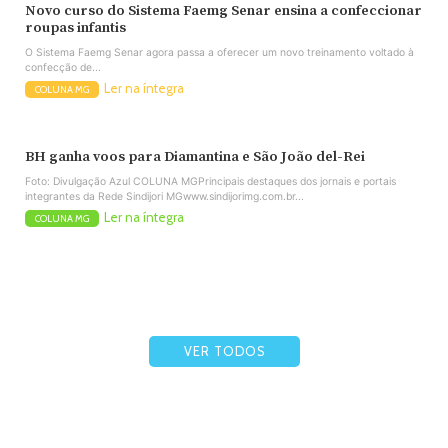
Novo curso do Sistema Faemg Senar ensina a confeccionar
roupas infantis
O Sistema Faemg Senar agora passa a oferecer um novo treinamento voltado à
confecção de...
Ler na íntegra
COLUNA MG
BH ganha voos para Diamantina e São João del-Rei
Foto: Divulgação Azul COLUNA MGPrincipais destaques dos jornais e portais
integrantes da Rede Sindijori MGwww.sindijorimg.com.br...
Ler na íntegra
COLUNA MG
VER TODOS