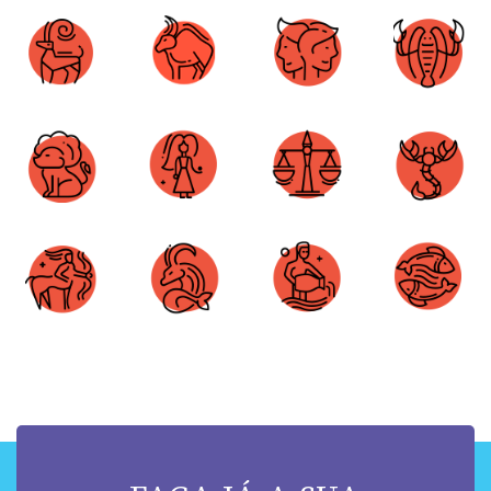
Áries
Touro
Gêmeos
Câncer
Leão
Virgem
Libra
Escorpião
Sagitário
Capricórnio
Aquário
Peixes