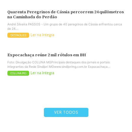
Quarenta Peregrinos de Cássia percorrem 24 quilômetros
na Caminhada do Perdão
André Silveira PASSOS - Um grupo de 40 peregrinos de Cássia enfrentou cerca
de 24...
Ler na íntegra
DESTAQUES
Expocachaça reúne 2 mil rótulos em BH
Foto: Divulgação COLUNA MGPrincipais destaques dos jornais e portais
integrantes da Rede Sindijori MGwww.sindijorimg.com.br Expocachaça...
Ler na íntegra
COLUNA MG
VER TODOS