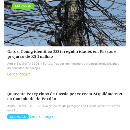
DESTAQUES
Gatos: Cemig identifica 233 irregularidades em Passos e
prejuízo de R$ 1 milhão
André Silveira PASSOS - Furtos, fraudes em medidores e outras irregularidades
no consumo de energia...
Ler na íntegra
Quarenta Peregrinos de Cássia percorrem 24 quilômetros
na Caminhada do Perdão
André Silveira PASSOS - Um grupo de 40 peregrinos de Cássia enfrentou cerca
de 24...
Ler na íntegra
DESTAQUES