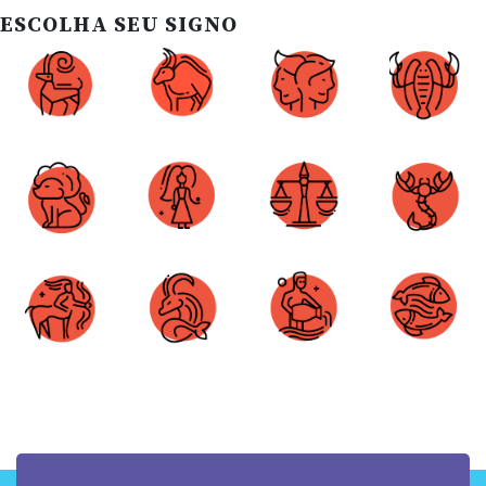
ESCOLHA SEU SIGNO
Áries
Touro
Gêmeos
Câncer
Leão
Virgem
Libra
Escorpião
Sagitário
Capricórnio
Aquário
Peixes