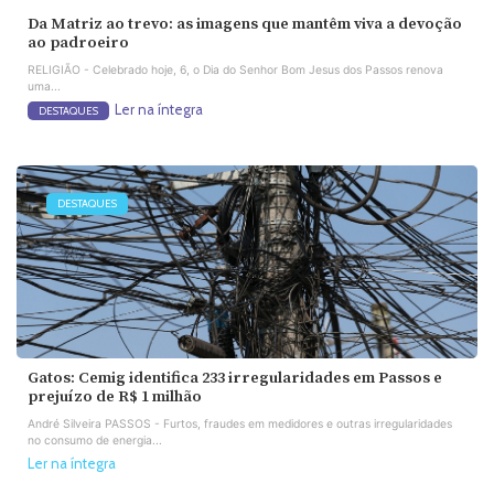
Da Matriz ao trevo: as imagens que mantêm viva a devoção
ao padroeiro
RELIGIÃO - Celebrado hoje, 6, o Dia do Senhor Bom Jesus dos Passos renova
uma...
Ler na íntegra
DESTAQUES
DESTAQUES
Gatos: Cemig identifica 233 irregularidades em Passos e
prejuízo de R$ 1 milhão
André Silveira PASSOS - Furtos, fraudes em medidores e outras irregularidades
no consumo de energia...
Ler na íntegra