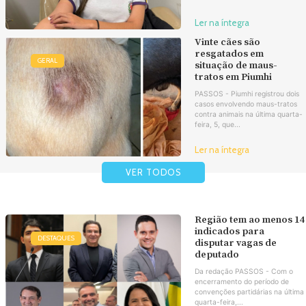
Ler na íntegra
Vinte cães são
resgatados em
GERAL
situação de maus-
tratos em Piumhi
PASSOS - Piumhi registrou dois
casos envolvendo maus-tratos
contra animais na última quarta-
feira, 5, que...
Ler na íntegra
VER TODOS
Região tem ao menos 14
indicados para
DESTAQUES
disputar vagas de
deputado
Da redação PASSOS - Com o
encerramento do período de
convenções partidárias na última
quarta-feira,...