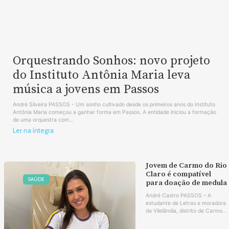
Orquestrando Sonhos: novo projeto
do Instituto Antônia Maria leva
música a jovens em Passos
André Silveira PASSOS - Um sonho cultivado desde os primeiros anos do Instituto
Antônia Maria começou a ganhar forma em Passos. A entidade iniciou a formação
de uma orquestra com...
Ler na íntegra
Jovem de Carmo do Rio
Claro é compatível
SAÚDE
para doação de medula
André Castro PASSOS – A
estudante de Letras e moradora
da Vilelândia, distrito de Carmo...