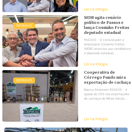
Ler na íntegra
MDB agita cenário
político de Passos e
DESTAQUES
lança Cossinho Freitas
deputado estadual
PASSOS - O comunicador e
empresário Cóssinho Freitas
(MDB) anunciou sua candidatura
a deputado estadual...
Ler na íntegra
Cooperativa de
Córrego Fundo mira
DESTAQUES
exportação de cachaça
Bianca Simionato PASSOS - A
queda de 23% nas exportações
de cachaça de Minas Gerais...
Ler na íntegra