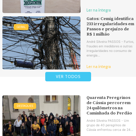
Ler na íntegra
Gatos: Cemig identifica
233 irregularidades em
GERAL
Passos e prejuízo de
R$ 1 milhão
André Silveira PASSOS - Furtos,
fraudes em medidores e outras
irregularidades no consumo de
energia...
Ler na íntegra
VER TODOS
Quarenta Peregrinos
de Cássia percorrem
DESTAQUES
24 quilômetros na
Caminhada do Perdão
André Silveira PASSOS - Um
grupo de 40 peregrinos de
Cássia enfrentou cerca de 24...