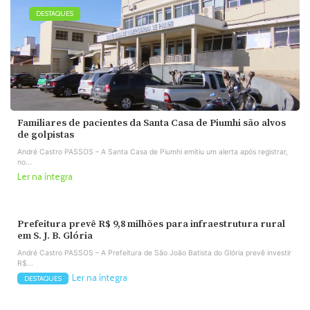
DESTAQUES
Familiares de pacientes da Santa Casa de Piumhi são alvos
de golpistas
André Castro PASSOS – A Santa Casa de Piumhi emitiu um alerta após registrar,
no...
Ler na íntegra
Prefeitura prevê R$ 9,8 milhões para infraestrutura rural
em S. J. B. Glória
André Castro PASSOS – A Prefeitura de São João Batista do Glória prevê investir
R$...
Ler na íntegra
DESTAQUES