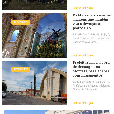
Ler na íntegra
Da Matriz ao trevo: as
imagens que mantêm
DESTAQUES
viva a devoção ao
padroeiro
RELIGIÃO - Celebrado hoje, 6, o
Dia do Senhor Bom Jesus dos
Passos renova uma...
Ler na íntegra
Prefeitura inicia obra
de drenagem na
DESTAQUES
Montese para acabar
com alagamentos
Bianca Simionato PASSOS - A
Prefeitura de Passos iniciou no
último dia 27 de julho...
Ler na íntegra