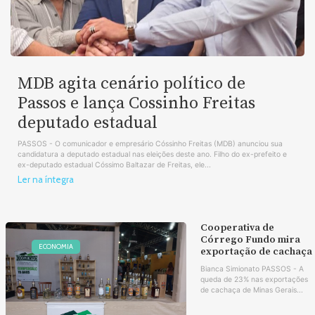
MDB agita cenário político de
Passos e lança Cossinho Freitas
deputado estadual
PASSOS - O comunicador e empresário Cóssinho Freitas (MDB) anunciou sua
candidatura a deputado estadual nas eleições deste ano. Filho do ex-prefeito e
ex-deputado estadual Cóssimo Baltazar de Freitas, ele...
Ler na íntegra
Cooperativa de
Córrego Fundo mira
ECONOMIA
exportação de cachaça
Bianca Simionato PASSOS - A
queda de 23% nas exportações
de cachaça de Minas Gerais...