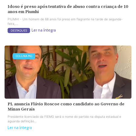
Idoso é preso após tentativa de abuso contra criança de 10
anos em Piumhi
PIUMHI - Um homem de 68 anos foi preso em flagrante na tarde de segunda-
feira,...
Ler na íntegra
DESTAQUES
COLUNA MG
PL anuncia Flávio Roscoe como candidato ao Governo de
Minas Gerais
Presidente licenciado da FIEMG será o nome do partido na disputa estadual e
aguarda definição...
Ler na íntegra