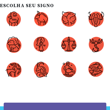
ESCOLHA SEU SIGNO
Áries
Touro
Gêmeos
Câncer
Leão
Virgem
Libra
Escorpião
Sagitário
Capricórnio
Aquário
Peixes