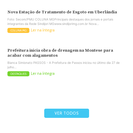
Nova Estação de Tratamento de Esgoto em Uberlândia
Foto: Secom/PMU COLUNA MGPrincipais destaques dos jornais e portais
integrantes da Rede Sindijori MGwww.sindijorimg.com.br Nova...
Ler na íntegra
COLUNA MG
Prefeitura inicia obra de drenagem na Montese para
acabar com alagamentos
Bianca Simionato PASSOS - A Prefeitura de Passos iniciou no último dia 27 de
julho...
Ler na íntegra
DESTAQUES
VER TODOS