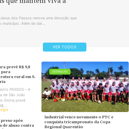
ns que mantêm viva a
m Jesus dos Passos renova uma devoção que
 município. Além de dar...
VER TODOS
ura prevê R$ 9,8
 para
DESTAQUES
trutura rural em S.
ória
astro PASSOS – A
ra de São João
do Glória prevê
R$...
tegra
Industrial vence novamente o PTC e
 preso após
conquista tricampeonato da Copa
va de abuso contra
Regional Quarentão