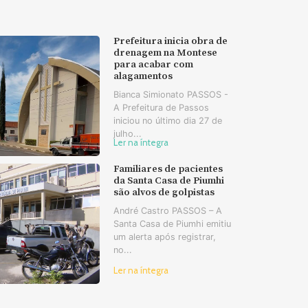
Prefeitura inicia obra de
drenagem na Montese
para acabar com
alagamentos
Bianca Simionato PASSOS -
A Prefeitura de Passos
iniciou no último dia 27 de
julho...
Ler na íntegra
Familiares de pacientes
da Santa Casa de Piumhi
são alvos de golpistas
André Castro PASSOS – A
Santa Casa de Piumhi emitiu
um alerta após registrar,
no...
Ler na íntegra