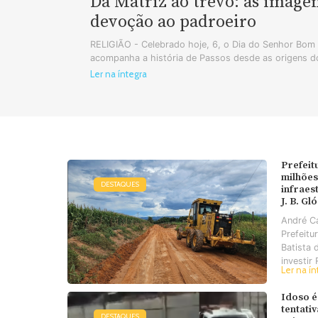
Da Matriz ao trevo: as image
devoção ao padroeiro
RELIGIÃO - Celebrado hoje, 6, o Dia do Senhor Bo
acompanha a história de Passos desde as origens do
Ler na íntegra
Prefeit
milhões
DESTAQUES
infraes
J. B. Gl
André C
Prefeitu
Batista 
investir 
Ler na ín
Idoso é
tentati
DESTAQUES