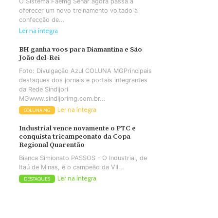
O Sistema Faemg Senar agora passa a
oferecer um novo treinamento voltado à
confecção de...
Ler na íntegra
BH ganha voos para Diamantina e São
João del-Rei
Foto: Divulgação Azul COLUNA MGPrincipais
destaques dos jornais e portais integrantes
da Rede Sindijori
MGwww.sindijorimg.com.br...
Ler na íntegra
COLUNA MG
Industrial vence novamente o PTC e
conquista tricampeonato da Copa
Regional Quarentão
Bianca Simionato PASSOS - O Industrial, de
Itaú de Minas, é o campeão da VII...
Ler na íntegra
DESTAQUES