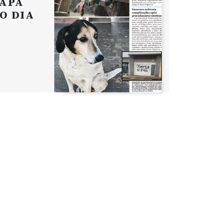
APA
O DIA