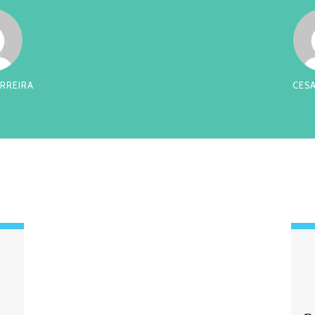
RREIRA
CES