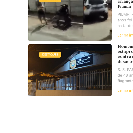
criança
Piumhi
PIUMHI 
anos foi
na tarde
Ler na ín
Homem 
estupro
DESTAQUES
contra
desaco
S. S. P
de 48 an
flagrant
Ler na ín