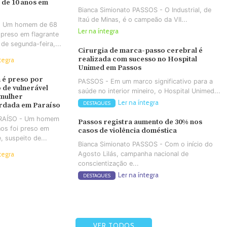
 de 10 anos em
Bianca Simionato PASSOS - O Industrial, de
Itaú de Minas, é o campeão da VII...
- Um homem de 68
Ler na íntegra
 preso em flagrante
 de segunda-feira,...
Cirurgia de marca-passo cerebral é
realizada com sucesso no Hospital
tegra
Unimed em Passos
é preso por
PASSOS - Em um marco significativo para a
 de vulnerável
saúde no interior mineiro, o Hospital Unimed...
 mulher
Ler na íntegra
DESTAQUES
rdada em Paraíso
ARAÍSO - Um homem
Passos registra aumento de 30% nos
os foi preso em
casos de violência doméstica
e, suspeito de...
Bianca Simionato PASSOS - Com o início do
Agosto Lilás, campanha nacional de
tegra
conscientização e...
Ler na íntegra
DESTAQUES
VER TODOS