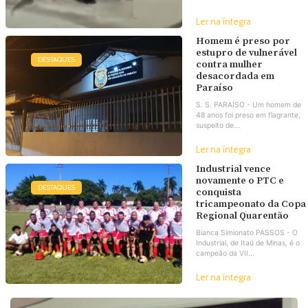
Ler na íntegra
Homem é preso por
estupro de vulnerável
DESTAQUES
contra mulher
desacordada em
Paraíso
S. S. PARAÍSO - Um homem de
48 anos foi preso em flagrante,
suspeito de...
Ler na íntegra
Industrial vence
novamente o PTC e
DESTAQUES
conquista
tricampeonato da Copa
Regional Quarentão
Bianca Simionato PASSOS - O
Industrial, de Itaú de Minas, é o
campeão da VII...
Ler na íntegra