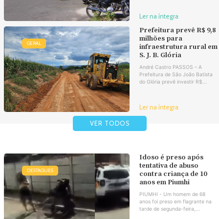
Ler na íntegra
Prefeitura prevê R$ 9,8
milhões para
GERAL
infraestrutura rural em
S. J. B. Glória
André Castro PASSOS – A
Prefeitura de São João Batista
do Glória prevê investir R$...
Ler na íntegra
VER TODOS
Idoso é preso após
tentativa de abuso
DESTAQUES
contra criança de 10
anos em Piumhi
PIUMHI - Um homem de 68
anos foi preso em flagrante na
tarde de segunda-feira,...