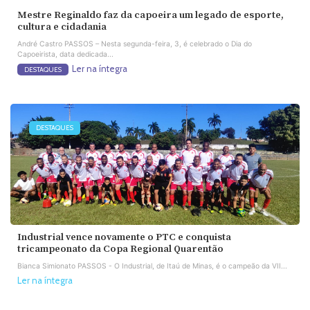
Mestre Reginaldo faz da capoeira um legado de esporte,
cultura e cidadania
André Castro PASSOS – Nesta segunda-feira, 3, é celebrado o Dia do
Capoeirista, data dedicada...
Ler na íntegra
DESTAQUES
DESTAQUES
Industrial vence novamente o PTC e conquista
tricampeonato da Copa Regional Quarentão
Bianca Simionato PASSOS - O Industrial, de Itaú de Minas, é o campeão da VII...
Ler na íntegra