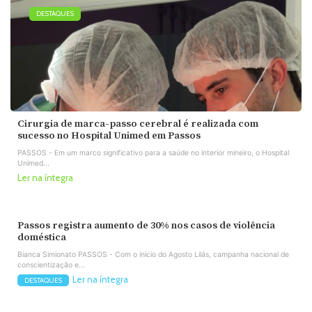
DESTAQUES
Cirurgia de marca-passo cerebral é realizada com
sucesso no Hospital Unimed em Passos
PASSOS - Em um marco significativo para a saúde no interior mineiro, o Hospital
Unimed...
Ler na íntegra
Passos registra aumento de 30% nos casos de violência
doméstica
Bianca Simionato PASSOS - Com o início do Agosto Lilás, campanha nacional de
conscientização e...
Ler na íntegra
DESTAQUES