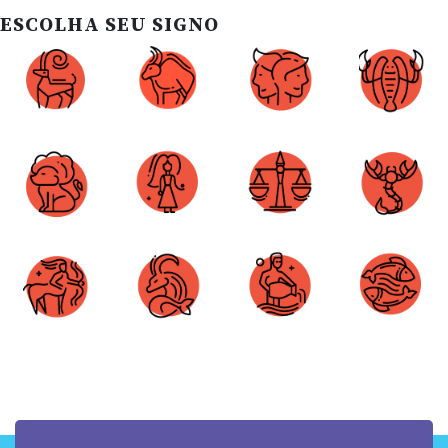
ESCOLHA SEU SIGNO
Áries
Touro
Gêmeos
Câncer
Leão
Virgem
Libra
Escorpião
Sagitário
Capricórnio
Aquário
Peixes