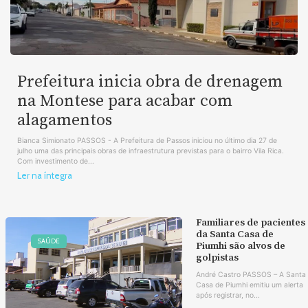
Prefeitura inicia obra de drenagem
na Montese para acabar com
alagamentos
Bianca Simionato PASSOS - A Prefeitura de Passos iniciou no último dia 27 de
julho uma das principais obras de infraestrutura previstas para o bairro Vila Rica.
Com investimento de...
Ler na íntegra
Familiares de pacientes
da Santa Casa de
SAÚDE
Piumhi são alvos de
golpistas
André Castro PASSOS – A Santa
Casa de Piumhi emitiu um alerta
após registrar, no...