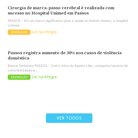
Cirurgia de marca-passo cerebral é realizada com
sucesso no Hospital Unimed em Passos
PASSOS - Em um marco significativo para a saúde no interior mineiro, o Hospital
Unimed...
Ler na íntegra
DESTAQUES
Passos registra aumento de 30% nos casos de violência
doméstica
Bianca Simionato PASSOS - Com o início do Agosto Lilás, campanha nacional de
conscientização e...
Ler na íntegra
DESTAQUES
VER TODOS