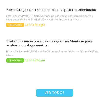
Nova Estação de Tratamento de Esgoto em Uberlândia
Foto: Secom/PMU COLUNA MGPrincipais destaques dos jornais e portais
integrantes da Rede Sindijori MGwww.sindijorimg.com.br Nova...
Ler na íntegra
COLUNA MG
Prefeitura inicia obra de drenagem na Montese para
acabar com alagamentos
Bianca Simionato PASSOS - A Prefeitura de Passos iniciou no último dia 27 de
julho...
Ler na íntegra
DESTAQUES
VER TODOS