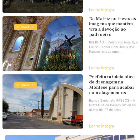
Ler na íntegra
Da Matriz ao trevo: as
imagens que mantêm
DESTAQUES
viva a devoção ao
padroeiro
RELIGIÃO - Celebrado hoje, 6, o
Dia do Senhor Bom Jesus dos
Passos renova uma...
Ler na íntegra
Prefeitura inicia obra
de drenagem na
DESTAQUES
Montese para acabar
com alagamentos
Bianca Simionato PASSOS - A
Prefeitura de Passos iniciou no
último dia 27 de julho...
Ler na íntegra