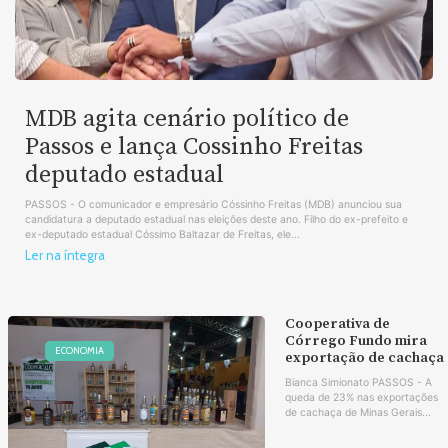
MDB agita cenário político de
Passos e lança Cossinho Freitas
deputado estadual
PASSOS - O comunicador e empresário Cóssinho Freitas (MDB) anunciou sua
candidatura a deputado estadual nas eleições deste ano. Filho do ex-prefeito e
ex-deputado estadual Cóssimo Baltazar de Freitas, ele...
Ler na íntegra
Cooperativa de
Córrego Fundo mira
ECONOMIA
exportação de cachaça
Bianca Simionato PASSOS - A
queda de 23% nas exportações
de cachaça de Minas Gerais...