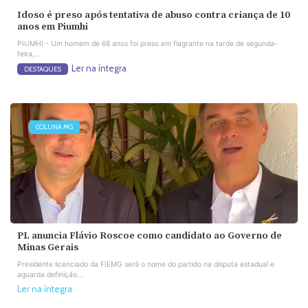
Idoso é preso após tentativa de abuso contra criança de 10
anos em Piumhi
PIUMHI - Um homem de 68 anos foi preso em flagrante na tarde de segunda-
feira,...
Ler na íntegra
DESTAQUES
COLUNA MG
PL anuncia Flávio Roscoe como candidato ao Governo de
Minas Gerais
Presidente licenciado da FIEMG será o nome do partido na disputa estadual e
aguarda definição...
Ler na íntegra