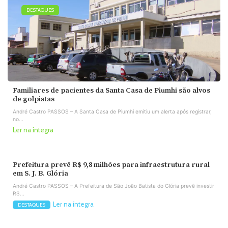
DESTAQUES
Familiares de pacientes da Santa Casa de Piumhi são alvos
de golpistas
André Castro PASSOS – A Santa Casa de Piumhi emitiu um alerta após registrar,
no...
Ler na íntegra
Prefeitura prevê R$ 9,8 milhões para infraestrutura rural
em S. J. B. Glória
André Castro PASSOS – A Prefeitura de São João Batista do Glória prevê investir
R$...
Ler na íntegra
DESTAQUES