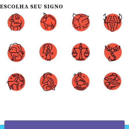
ESCOLHA SEU SIGNO
Áries
Touro
Gêmeos
Câncer
Leão
Virgem
Libra
Escorpião
Sagitário
Capricórnio
Aquário
Peixes