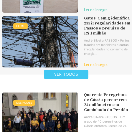
Ler na íntegra
Gatos: Cemig identifica
233 irregularidades em
GERAL
Passos e prejuízo de
R$ 1 milhão
André Silveira PASSOS - Furtos,
fraudes em medidores e outras
irregularidades no consumo de
energia...
Ler na íntegra
VER TODOS
Quarenta Peregrinos
de Cássia percorrem
DESTAQUES
24 quilômetros na
Caminhada do Perdão
André Silveira PASSOS - Um
grupo de 40 peregrinos de
Cássia enfrentou cerca de 24...