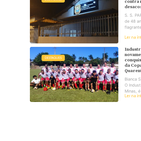
contra
desaco
S. S. P
de 48 an
flagrant
Ler na ín
Industr
novame
DESTAQUES
conquis
da Cop
Quaren
Bianca 
O Industr
Minas, é
Ler na ín