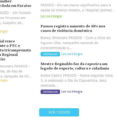
 mulher
PASSOS - Em um marco significativo para a
rdada em Paraíso
saúde no interior mineiro, o Hospital Unimed...
ARAÍSO - Um homem
Ler na íntegra
os foi preso em
e, suspeito de...
Passos registra aumento de 30% nos
casos de violência doméstica
tegra
Bianca Simionato PASSOS - Com o início do
ial vence
Agosto Lilás, campanha nacional de
nte o PTC e
conscientização e...
ta tricampeonato
Ler na íntegra
a Regional
DESTAQUES
tão
Mestre Reginaldo faz da capoeira um
Simionato PASSOS -
legado de esporte, cultura e cidadania
ial, de Itaú de
André Castro PASSOS – Nesta segunda-feira,
 o campeão da VII...
tegra
3, é celebrado o Dia do Capoeirista, data
dedicada...
Ler na íntegra
DESTAQUES
VER TODOS