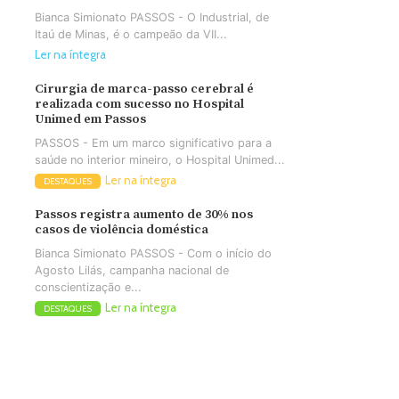
Bianca Simionato PASSOS - O Industrial, de
Itaú de Minas, é o campeão da VII...
Ler na íntegra
Cirurgia de marca-passo cerebral é
realizada com sucesso no Hospital
Unimed em Passos
PASSOS - Em um marco significativo para a
saúde no interior mineiro, o Hospital Unimed...
Ler na íntegra
DESTAQUES
Passos registra aumento de 30% nos
casos de violência doméstica
Bianca Simionato PASSOS - Com o início do
Agosto Lilás, campanha nacional de
conscientização e...
Ler na íntegra
DESTAQUES