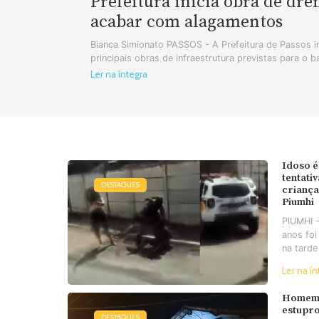
Prefeitura inicia obra de dr
acabar com alagamentos
Bianca Simionato PASSOS - A Prefeitura de Passos in
principais obras de infraestrutura previstas para o b
Ler na íntegra
Idoso é
tentati
DESTAQUES
criança
Piumhi
PIUMHI 
anos foi
na tarde
Ler na ín
Homem 
estupro
DESTAQUES