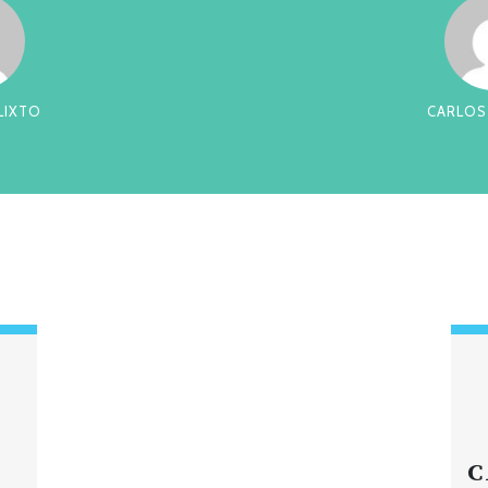
RREIRA
CES
C