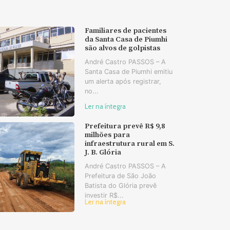
Familiares de pacientes
da Santa Casa de Piumhi
são alvos de golpistas
André Castro PASSOS – A
Santa Casa de Piumhi emitiu
um alerta após registrar,
no...
Ler na íntegra
Prefeitura prevê R$ 9,8
milhões para
infraestrutura rural em S.
J. B. Glória
André Castro PASSOS – A
Prefeitura de São João
Batista do Glória prevê
investir R$...
Ler na íntegra