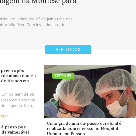
enagem na Montese para
iciou no último dia 27 de julho uma das
airro Vila Rica. Com investimento de...
VER TODOS
 preso após
va de abuso contra
DESTAQUES
 de 10 anos em
- Um homem de 68
 preso em flagrante
 de segunda-feira,...
tegra
Cirurgia de marca-passo cerebral é
é preso por
realizada com sucesso no Hospital
 de vulnerável
Unimed em Passos