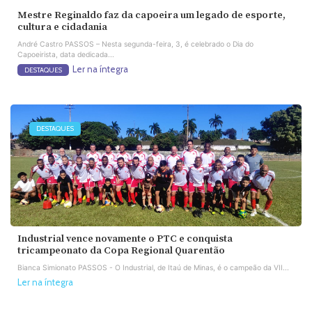
Mestre Reginaldo faz da capoeira um legado de esporte,
cultura e cidadania
André Castro PASSOS – Nesta segunda-feira, 3, é celebrado o Dia do
Capoeirista, data dedicada...
Ler na íntegra
DESTAQUES
DESTAQUES
Industrial vence novamente o PTC e conquista
tricampeonato da Copa Regional Quarentão
Bianca Simionato PASSOS - O Industrial, de Itaú de Minas, é o campeão da VII...
Ler na íntegra