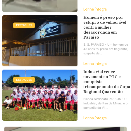
Ler na íntegra
Homem é preso por
estupro de vulnerável
DESTAQUES
contra mulher
desacordada em
Paraíso
S. S. PARAÍSO - Um homem de
48 anos foi preso em flagrante,
suspeito de...
Ler na íntegra
Industrial vence
novamente o PTC e
DESTAQUES
conquista
tricampeonato da Copa
Regional Quarentão
Bianca Simionato PASSOS - O
Industrial, de Itaú de Minas, é o
campeão da VII...
Ler na íntegra