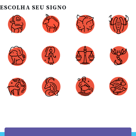
ESCOLHA SEU SIGNO
Áries
Touro
Gêmeos
Câncer
Leão
Virgem
Libra
Escorpião
Sagitário
Capricórnio
Aquário
Peixes