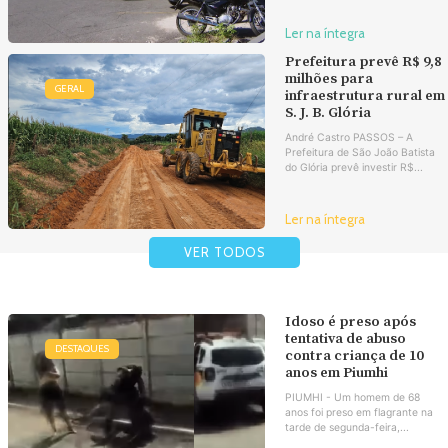
Ler na íntegra
Prefeitura prevê R$ 9,8
milhões para
GERAL
infraestrutura rural em
S. J. B. Glória
André Castro PASSOS – A
Prefeitura de São João Batista
do Glória prevê investir R$...
Ler na íntegra
VER TODOS
Idoso é preso após
tentativa de abuso
DESTAQUES
contra criança de 10
anos em Piumhi
PIUMHI - Um homem de 68
anos foi preso em flagrante na
tarde de segunda-feira,...