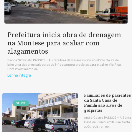
Prefeitura inicia obra de drenagem
na Montese para acabar com
alagamentos
Bianca Simionato PASSOS - A Prefeitura de Passos iniciou no último dia 27 de
julho uma das principais obras de infraestrutura previstas para o bairro Vila Rica.
Com investimento de...
Ler na íntegra
Familiares de pacientes
da Santa Casa de
SAÚDE
Piumhi são alvos de
golpistas
André Castro PASSOS – A Santa
Casa de Piumhi emitiu um alerta
após registrar, no...