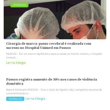
DESTAQUES
Cirurgia de marca-passo cerebral é realizada com
sucesso no Hospital Unimed em Passos
PASSOS - Em um marco significativo para a saúde no interior mineiro, o Hospital
Unimed...
Ler na íntegra
Passos registra aumento de 30% nos casos de violência
doméstica
Bianca Simionato PASSOS - Com o início do Agosto Lilás, campanha nacional de
conscientização e...
Ler na íntegra
DESTAQUES