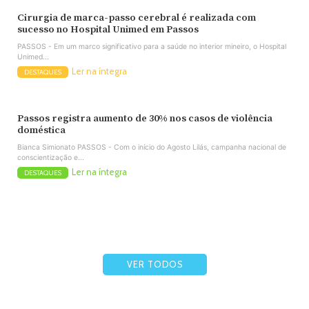
Cirurgia de marca-passo cerebral é realizada com
sucesso no Hospital Unimed em Passos
PASSOS - Em um marco significativo para a saúde no interior mineiro, o Hospital
Unimed...
Ler na íntegra
DESTAQUES
Passos registra aumento de 30% nos casos de violência
doméstica
Bianca Simionato PASSOS - Com o início do Agosto Lilás, campanha nacional de
conscientização e...
Ler na íntegra
DESTAQUES
VER TODOS