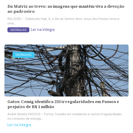
Da Matriz ao trevo: as imagens que mantêm viva a devoção
ao padroeiro
RELIGIÃO - Celebrado hoje, 6, o Dia do Senhor Bom Jesus dos Passos renova
uma...
Ler na íntegra
DESTAQUES
DESTAQUES
Gatos: Cemig identifica 233 irregularidades em Passos e
prejuízo de R$ 1 milhão
André Silveira PASSOS - Furtos, fraudes em medidores e outras irregularidades
no consumo de energia...
Ler na íntegra