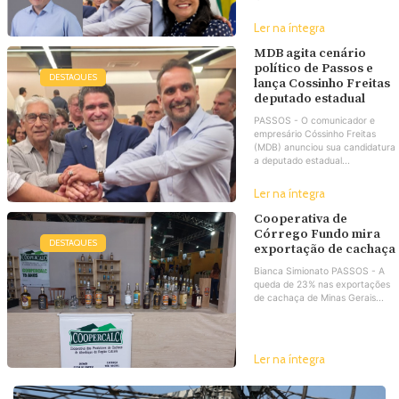
Ler na íntegra
MDB agita cenário
político de Passos e
DESTAQUES
lança Cossinho Freitas
deputado estadual
PASSOS - O comunicador e
empresário Cóssinho Freitas
(MDB) anunciou sua candidatura
a deputado estadual...
Ler na íntegra
Cooperativa de
Córrego Fundo mira
DESTAQUES
exportação de cachaça
Bianca Simionato PASSOS - A
queda de 23% nas exportações
de cachaça de Minas Gerais...
Ler na íntegra