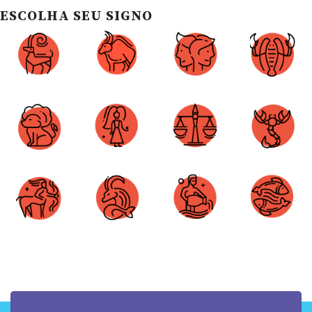
ESCOLHA SEU SIGNO
Áries
Touro
Gêmeos
Câncer
Leão
Virgem
Libra
Escorpião
Sagitário
Capricórnio
Aquário
Peixes