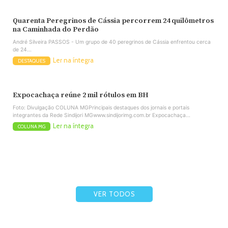
Quarenta Peregrinos de Cássia percorrem 24 quilômetros
na Caminhada do Perdão
André Silveira PASSOS - Um grupo de 40 peregrinos de Cássia enfrentou cerca
de 24...
Ler na íntegra
DESTAQUES
Expocachaça reúne 2 mil rótulos em BH
Foto: Divulgação COLUNA MGPrincipais destaques dos jornais e portais
integrantes da Rede Sindijori MGwww.sindijorimg.com.br Expocachaça...
Ler na íntegra
COLUNA MG
VER TODOS