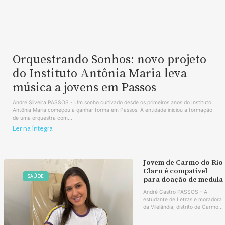
Orquestrando Sonhos: novo projeto
do Instituto Antônia Maria leva
música a jovens em Passos
André Silveira PASSOS - Um sonho cultivado desde os primeiros anos do Instituto
Antônia Maria começou a ganhar forma em Passos. A entidade iniciou a formação
de uma orquestra com...
Ler na íntegra
Jovem de Carmo do Rio
Claro é compatível
SAÚDE
para doação de medula
André Castro PASSOS – A
estudante de Letras e moradora
da Vilelândia, distrito de Carmo...