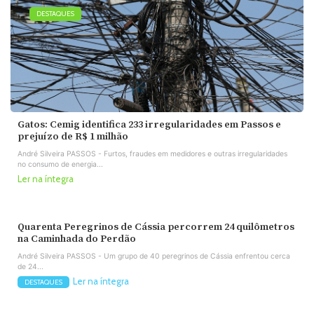
DESTAQUES
Gatos: Cemig identifica 233 irregularidades em Passos e
prejuízo de R$ 1 milhão
André Silveira PASSOS - Furtos, fraudes em medidores e outras irregularidades
no consumo de energia...
Ler na íntegra
Quarenta Peregrinos de Cássia percorrem 24 quilômetros
na Caminhada do Perdão
André Silveira PASSOS - Um grupo de 40 peregrinos de Cássia enfrentou cerca
de 24...
Ler na íntegra
DESTAQUES