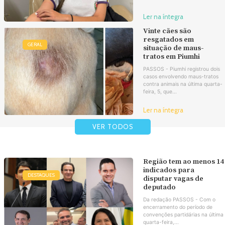
Ler na íntegra
Vinte cães são
resgatados em
GERAL
situação de maus-
tratos em Piumhi
PASSOS - Piumhi registrou dois
casos envolvendo maus-tratos
contra animais na última quarta-
feira, 5, que...
Ler na íntegra
VER TODOS
Região tem ao menos 14
indicados para
DESTAQUES
disputar vagas de
deputado
Da redação PASSOS - Com o
encerramento do período de
convenções partidárias na última
quarta-feira,...