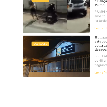
criança
Piumhi
PIUMHI 
anos foi
na tarde
Ler na ín
Homem 
estupro
DESTAQUES
contra
desaco
S. S. P
de 48 an
flagrant
Ler na ín