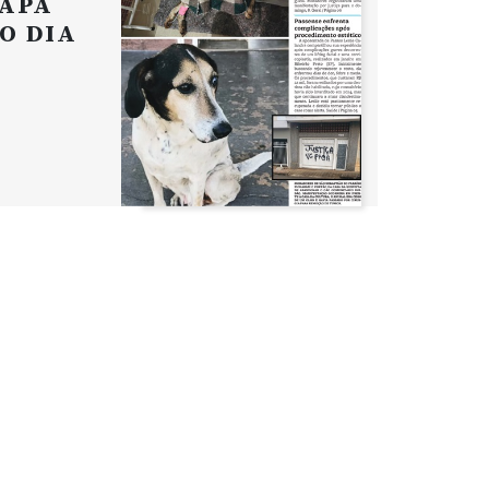
APA
O DIA