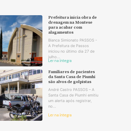
Prefeitura inicia obra de
drenagem na Montese
para acabar com
alagamentos
Bianca Simionato PASSOS -
A Prefeitura de Passos
iniciou no último dia 27 de
julho...
Ler na íntegra
Familiares de pacientes
da Santa Casa de Piumhi
são alvos de golpistas
André Castro PASSOS – A
Santa Casa de Piumhi emitiu
um alerta após registrar,
no...
Ler na íntegra