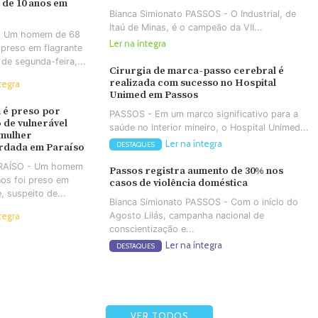
 de 10 anos em
Bianca Simionato PASSOS - O Industrial, de
Itaú de Minas, é o campeão da VII...
- Um homem de 68
Ler na íntegra
 preso em flagrante
 de segunda-feira,...
Cirurgia de marca-passo cerebral é
realizada com sucesso no Hospital
tegra
Unimed em Passos
é preso por
PASSOS - Em um marco significativo para a
 de vulnerável
saúde no interior mineiro, o Hospital Unimed...
 mulher
Ler na íntegra
DESTAQUES
rdada em Paraíso
ARAÍSO - Um homem
Passos registra aumento de 30% nos
os foi preso em
casos de violência doméstica
e, suspeito de...
Bianca Simionato PASSOS - Com o início do
Agosto Lilás, campanha nacional de
tegra
conscientização e...
Ler na íntegra
DESTAQUES
VER TODOS