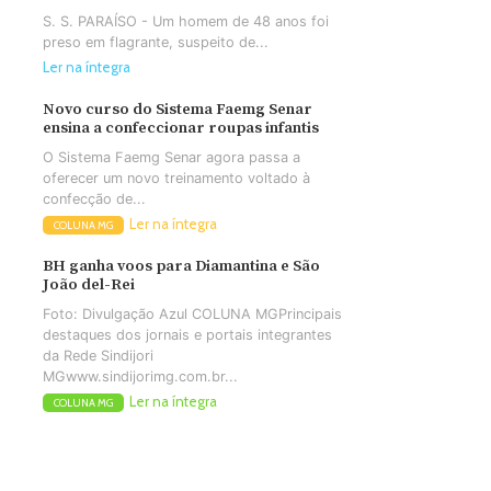
S. S. PARAÍSO - Um homem de 48 anos foi
preso em flagrante, suspeito de...
Ler na íntegra
Novo curso do Sistema Faemg Senar
ensina a confeccionar roupas infantis
O Sistema Faemg Senar agora passa a
oferecer um novo treinamento voltado à
confecção de...
Ler na íntegra
COLUNA MG
BH ganha voos para Diamantina e São
João del-Rei
Foto: Divulgação Azul COLUNA MGPrincipais
destaques dos jornais e portais integrantes
da Rede Sindijori
MGwww.sindijorimg.com.br...
Ler na íntegra
COLUNA MG