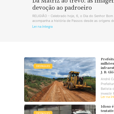
Da Matriz ao trevo: as image
devoção ao padroeiro
RELIGIÃO - Celebrado hoje, 6, o Dia do Senhor Bo
acompanha a história de Passos desde as origens do
Ler na íntegra
Prefeit
milhões
DESTAQUES
infraes
J. B. Gl
André C
Prefeitu
Batista 
investir 
Ler na ín
Idoso é
tentati
DESTAQUES