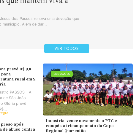
ns que mantêm viva a
m Jesus dos Passos renova uma devoção que
 município. Além de dar...
VER TODOS
ura prevê R$ 9,8
 para
DESTAQUES
trutura rural em S.
ória
astro PASSOS – A
ra de São João
do Glória prevê
R$...
tegra
Industrial vence novamente o PTC e
 preso após
conquista tricampeonato da Copa
va de abuso contra
Regional Quarentão