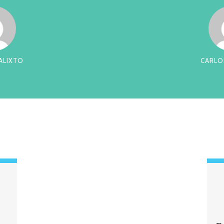
RREIRA
CES