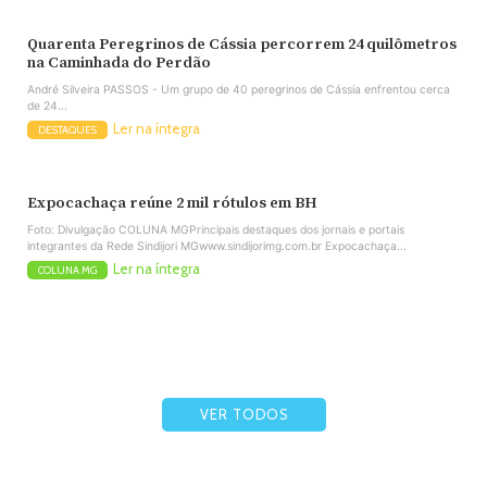
Quarenta Peregrinos de Cássia percorrem 24 quilômetros
na Caminhada do Perdão
André Silveira PASSOS - Um grupo de 40 peregrinos de Cássia enfrentou cerca
de 24...
Ler na íntegra
DESTAQUES
Expocachaça reúne 2 mil rótulos em BH
Foto: Divulgação COLUNA MGPrincipais destaques dos jornais e portais
integrantes da Rede Sindijori MGwww.sindijorimg.com.br Expocachaça...
Ler na íntegra
COLUNA MG
VER TODOS