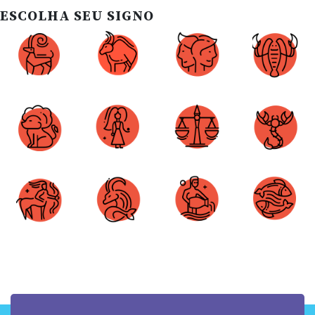
ESCOLHA SEU SIGNO
Áries
Touro
Gêmeos
Câncer
Leão
Virgem
Libra
Escorpião
Sagitário
Capricórnio
Aquário
Peixes