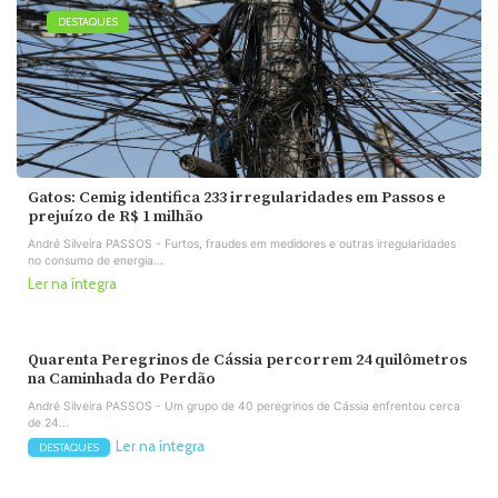
DESTAQUES
Gatos: Cemig identifica 233 irregularidades em Passos e
prejuízo de R$ 1 milhão
André Silveira PASSOS - Furtos, fraudes em medidores e outras irregularidades
no consumo de energia...
Ler na íntegra
Quarenta Peregrinos de Cássia percorrem 24 quilômetros
na Caminhada do Perdão
André Silveira PASSOS - Um grupo de 40 peregrinos de Cássia enfrentou cerca
de 24...
Ler na íntegra
DESTAQUES