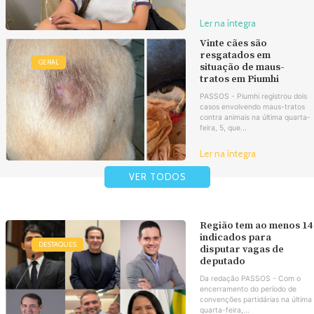
Ler na íntegra
Vinte cães são
resgatados em
GERAL
situação de maus-
tratos em Piumhi
PASSOS - Piumhi registrou dois
casos envolvendo maus-tratos
contra animais na última quarta-
feira, 5, que...
Ler na íntegra
VER TODOS
Região tem ao menos 14
indicados para
DESTAQUES
disputar vagas de
deputado
Da redação PASSOS - Com o
encerramento do período de
convenções partidárias na última
quarta-feira,...