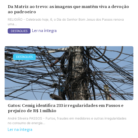
Da Matriz ao trevo: as imagens que mantêm viva a devoção
ao padroeiro
RELIGIÃO - Celebrado hoje, 6, o Dia do Senhor Bom Jesus dos Passos renova
uma...
Ler na íntegra
DESTAQUES
DESTAQUES
Gatos: Cemig identifica 233 irregularidades em Passos e
prejuízo de R$ 1 milhão
André Silveira PASSOS - Furtos, fraudes em medidores e outras irregularidades
no consumo de energia...
Ler na íntegra