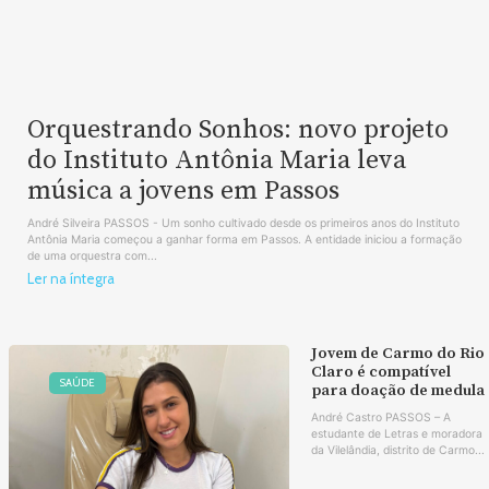
Orquestrando Sonhos: novo projeto
do Instituto Antônia Maria leva
música a jovens em Passos
André Silveira PASSOS - Um sonho cultivado desde os primeiros anos do Instituto
Antônia Maria começou a ganhar forma em Passos. A entidade iniciou a formação
de uma orquestra com...
Ler na íntegra
Jovem de Carmo do Rio
Claro é compatível
SAÚDE
para doação de medula
André Castro PASSOS – A
estudante de Letras e moradora
da Vilelândia, distrito de Carmo...