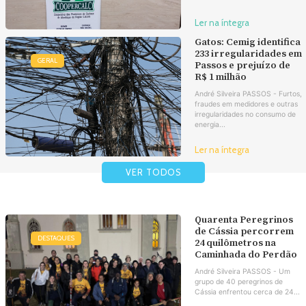
Ler na íntegra
Gatos: Cemig identifica
233 irregularidades em
GERAL
Passos e prejuízo de
R$ 1 milhão
André Silveira PASSOS - Furtos,
fraudes em medidores e outras
irregularidades no consumo de
energia...
Ler na íntegra
VER TODOS
Quarenta Peregrinos
de Cássia percorrem
DESTAQUES
24 quilômetros na
Caminhada do Perdão
André Silveira PASSOS - Um
grupo de 40 peregrinos de
Cássia enfrentou cerca de 24...