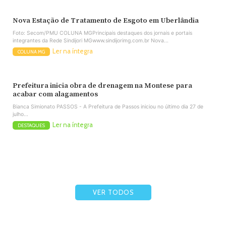
Nova Estação de Tratamento de Esgoto em Uberlândia
Foto: Secom/PMU COLUNA MGPrincipais destaques dos jornais e portais
integrantes da Rede Sindijori MGwww.sindijorimg.com.br Nova...
Ler na íntegra
COLUNA MG
Prefeitura inicia obra de drenagem na Montese para
acabar com alagamentos
Bianca Simionato PASSOS - A Prefeitura de Passos iniciou no último dia 27 de
julho...
Ler na íntegra
DESTAQUES
VER TODOS