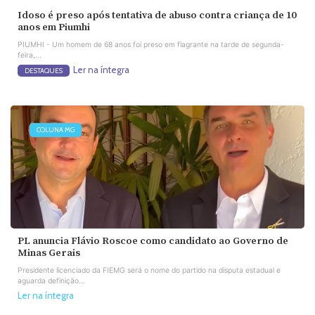
Idoso é preso após tentativa de abuso contra criança de 10
anos em Piumhi
PIUMHI - Um homem de 68 anos foi preso em flagrante na tarde de segunda-
feira,...
Ler na íntegra
DESTAQUES
COLUNA MG
PL anuncia Flávio Roscoe como candidato ao Governo de
Minas Gerais
Presidente licenciado da FIEMG será o nome do partido na disputa estadual e
aguarda definição...
Ler na íntegra