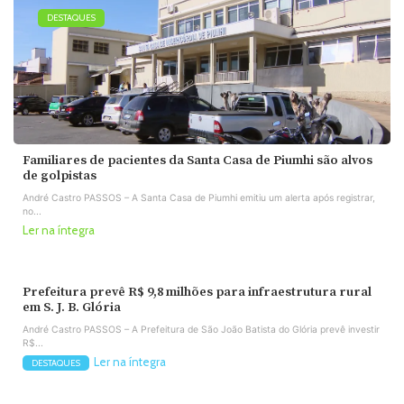
DESTAQUES
Familiares de pacientes da Santa Casa de Piumhi são alvos
de golpistas
André Castro PASSOS – A Santa Casa de Piumhi emitiu um alerta após registrar,
no...
Ler na íntegra
Prefeitura prevê R$ 9,8 milhões para infraestrutura rural
em S. J. B. Glória
André Castro PASSOS – A Prefeitura de São João Batista do Glória prevê investir
R$...
Ler na íntegra
DESTAQUES