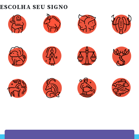
ESCOLHA SEU SIGNO
Áries
Touro
Gêmeos
Câncer
Leão
Virgem
Libra
Escorpião
Sagitário
Capricórnio
Aquário
Peixes