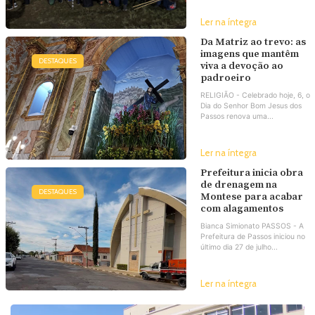
Ler na íntegra
Da Matriz ao trevo: as
imagens que mantêm
DESTAQUES
viva a devoção ao
padroeiro
RELIGIÃO - Celebrado hoje, 6, o
Dia do Senhor Bom Jesus dos
Passos renova uma...
Ler na íntegra
Prefeitura inicia obra
de drenagem na
DESTAQUES
Montese para acabar
com alagamentos
Bianca Simionato PASSOS - A
Prefeitura de Passos iniciou no
último dia 27 de julho...
Ler na íntegra