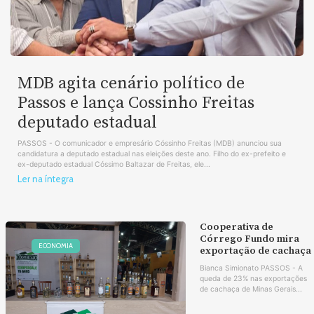
MDB agita cenário político de
Passos e lança Cossinho Freitas
deputado estadual
PASSOS - O comunicador e empresário Cóssinho Freitas (MDB) anunciou sua
candidatura a deputado estadual nas eleições deste ano. Filho do ex-prefeito e
ex-deputado estadual Cóssimo Baltazar de Freitas, ele...
Ler na íntegra
Cooperativa de
Córrego Fundo mira
ECONOMIA
exportação de cachaça
Bianca Simionato PASSOS - A
queda de 23% nas exportações
de cachaça de Minas Gerais...