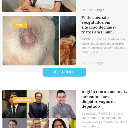
Ler na íntegra
Vinte cães são
resgatados em
GERAL
situação de maus-
tratos em Piumhi
PASSOS - Piumhi registrou dois
casos envolvendo maus-tratos
contra animais na última quarta-
feira, 5, que...
Ler na íntegra
VER TODOS
Região tem ao menos 14
indicados para
DESTAQUES
disputar vagas de
deputado
Da redação PASSOS - Com o
encerramento do período de
convenções partidárias na última
quarta-feira,...