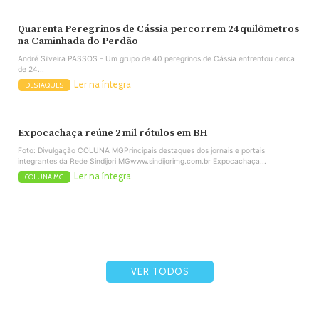
Quarenta Peregrinos de Cássia percorrem 24 quilômetros
na Caminhada do Perdão
André Silveira PASSOS - Um grupo de 40 peregrinos de Cássia enfrentou cerca
de 24...
Ler na íntegra
DESTAQUES
Expocachaça reúne 2 mil rótulos em BH
Foto: Divulgação COLUNA MGPrincipais destaques dos jornais e portais
integrantes da Rede Sindijori MGwww.sindijorimg.com.br Expocachaça...
Ler na íntegra
COLUNA MG
VER TODOS