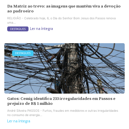
Da Matriz ao trevo: as imagens que mantêm viva a devoção
ao padroeiro
RELIGIÃO - Celebrado hoje, 6, o Dia do Senhor Bom Jesus dos Passos renova
uma...
Ler na íntegra
DESTAQUES
DESTAQUES
Gatos: Cemig identifica 233 irregularidades em Passos e
prejuízo de R$ 1 milhão
André Silveira PASSOS - Furtos, fraudes em medidores e outras irregularidades
no consumo de energia...
Ler na íntegra