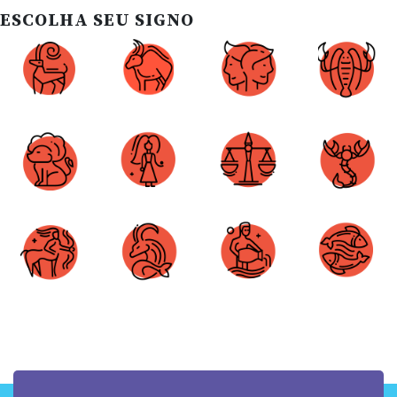
ESCOLHA SEU SIGNO
Áries
Touro
Gêmeos
Câncer
Leão
Virgem
Libra
Escorpião
Sagitário
Capricórnio
Aquário
Peixes