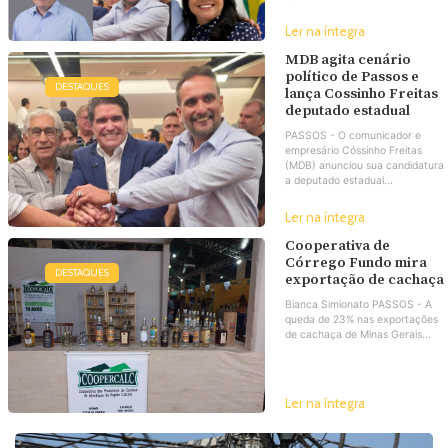
Ler na íntegra
MDB agita cenário
político de Passos e
DESTAQUES
lança Cossinho Freitas
deputado estadual
PASSOS - O comunicador e
empresário Cóssinho Freitas
(MDB) anunciou sua candidatura
a deputado estadual...
Ler na íntegra
Cooperativa de
Córrego Fundo mira
DESTAQUES
exportação de cachaça
Bianca Simionato PASSOS - A
queda de 23% nas exportações
de cachaça de Minas Gerais...
Ler na íntegra