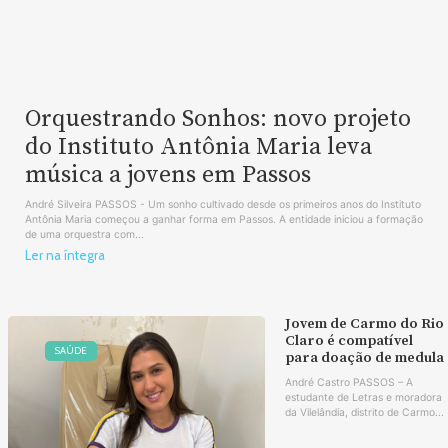
Orquestrando Sonhos: novo projeto
do Instituto Antônia Maria leva
música a jovens em Passos
André Silveira PASSOS - Um sonho cultivado desde os primeiros anos do Instituto
Antônia Maria começou a ganhar forma em Passos. A entidade iniciou a formação
de uma orquestra com...
Ler na íntegra
Jovem de Carmo do Rio
Claro é compatível
SAÚDE
para doação de medula
André Castro PASSOS – A
estudante de Letras e moradora
da Vilelândia, distrito de Carmo...