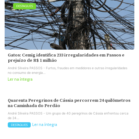
DESTAQUES
Gatos: Cemig identifica 233 irregularidades em Passos e
prejuízo de R$ 1 milhão
André Silveira PASSOS - Furtos, fraudes em medidores e outras irregularidades
no consumo de energia...
Ler na íntegra
Quarenta Peregrinos de Cássia percorrem 24 quilômetros
na Caminhada do Perdão
André Silveira PASSOS - Um grupo de 40 peregrinos de Cássia enfrentou cerca
de 24...
Ler na íntegra
DESTAQUES