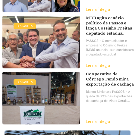
Ler na íntegra
MDB agita cenário
político de Passos e
DESTAQUES
lança Cossinho Freitas
deputado estadual
PASSOS - O comunicador e
empresário Cóssinho Freitas
(MDB) anunciou sua candidatura
a deputado estadual...
Ler na íntegra
Cooperativa de
Córrego Fundo mira
DESTAQUES
exportação de cachaça
Bianca Simionato PASSOS - A
queda de 23% nas exportações
de cachaça de Minas Gerais...
Ler na íntegra