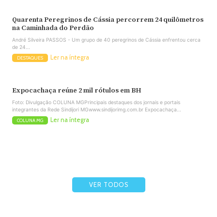
Quarenta Peregrinos de Cássia percorrem 24 quilômetros
na Caminhada do Perdão
André Silveira PASSOS - Um grupo de 40 peregrinos de Cássia enfrentou cerca
de 24...
Ler na íntegra
DESTAQUES
Expocachaça reúne 2 mil rótulos em BH
Foto: Divulgação COLUNA MGPrincipais destaques dos jornais e portais
integrantes da Rede Sindijori MGwww.sindijorimg.com.br Expocachaça...
Ler na íntegra
COLUNA MG
VER TODOS