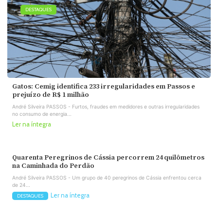
DESTAQUES
Gatos: Cemig identifica 233 irregularidades em Passos e
prejuízo de R$ 1 milhão
André Silveira PASSOS - Furtos, fraudes em medidores e outras irregularidades
no consumo de energia...
Ler na íntegra
Quarenta Peregrinos de Cássia percorrem 24 quilômetros
na Caminhada do Perdão
André Silveira PASSOS - Um grupo de 40 peregrinos de Cássia enfrentou cerca
de 24...
Ler na íntegra
DESTAQUES