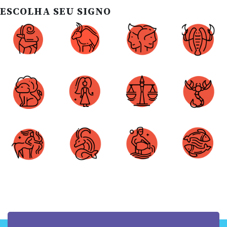
ESCOLHA SEU SIGNO
Áries
Touro
Gêmeos
Câncer
Leão
Virgem
Libra
Escorpião
Sagitário
Capricórnio
Aquário
Peixes