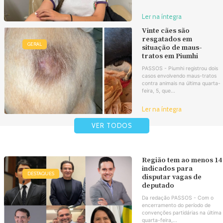
Ler na íntegra
Vinte cães são
resgatados em
GERAL
situação de maus-
tratos em Piumhi
PASSOS - Piumhi registrou dois
casos envolvendo maus-tratos
contra animais na última quarta-
feira, 5, que...
Ler na íntegra
VER TODOS
Região tem ao menos 14
indicados para
DESTAQUES
disputar vagas de
deputado
Da redação PASSOS - Com o
encerramento do período de
convenções partidárias na última
quarta-feira,...