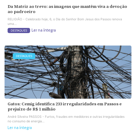
Da Matriz ao trevo: as imagens que mantêm viva a devoção
ao padroeiro
RELIGIÃO - Celebrado hoje, 6, o Dia do Senhor Bom Jesus dos Passos renova
uma...
Ler na íntegra
DESTAQUES
DESTAQUES
Gatos: Cemig identifica 233 irregularidades em Passos e
prejuízo de R$ 1 milhão
André Silveira PASSOS - Furtos, fraudes em medidores e outras irregularidades
no consumo de energia...
Ler na íntegra