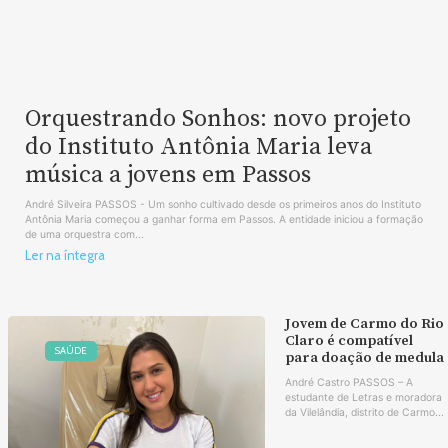
Orquestrando Sonhos: novo projeto
do Instituto Antônia Maria leva
música a jovens em Passos
André Silveira PASSOS - Um sonho cultivado desde os primeiros anos do Instituto
Antônia Maria começou a ganhar forma em Passos. A entidade iniciou a formação
de uma orquestra com...
Ler na íntegra
Jovem de Carmo do Rio
Claro é compatível
SAÚDE
para doação de medula
André Castro PASSOS – A
estudante de Letras e moradora
da Vilelândia, distrito de Carmo...