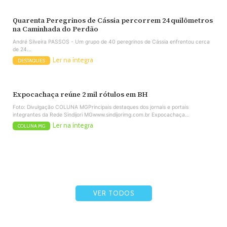
Quarenta Peregrinos de Cássia percorrem 24 quilômetros
na Caminhada do Perdão
André Silveira PASSOS - Um grupo de 40 peregrinos de Cássia enfrentou cerca
de 24...
Ler na íntegra
DESTAQUES
Expocachaça reúne 2 mil rótulos em BH
Foto: Divulgação COLUNA MGPrincipais destaques dos jornais e portais
integrantes da Rede Sindijori MGwww.sindijorimg.com.br Expocachaça...
Ler na íntegra
COLUNA MG
VER TODOS