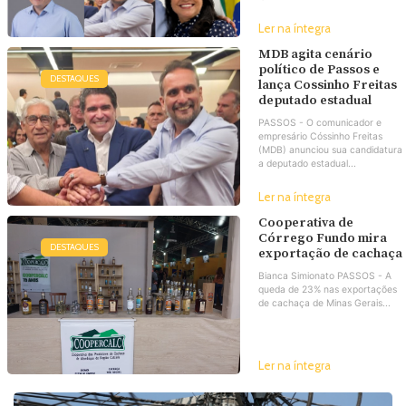
Ler na íntegra
MDB agita cenário
político de Passos e
DESTAQUES
lança Cossinho Freitas
deputado estadual
PASSOS - O comunicador e
empresário Cóssinho Freitas
(MDB) anunciou sua candidatura
a deputado estadual...
Ler na íntegra
Cooperativa de
Córrego Fundo mira
DESTAQUES
exportação de cachaça
Bianca Simionato PASSOS - A
queda de 23% nas exportações
de cachaça de Minas Gerais...
Ler na íntegra