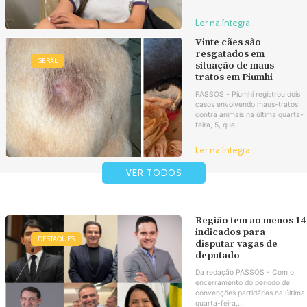
Ler na íntegra
Vinte cães são
resgatados em
GERAL
situação de maus-
tratos em Piumhi
PASSOS - Piumhi registrou dois
casos envolvendo maus-tratos
contra animais na última quarta-
feira, 5, que...
Ler na íntegra
VER TODOS
Região tem ao menos 14
indicados para
DESTAQUES
disputar vagas de
deputado
Da redação PASSOS - Com o
encerramento do período de
convenções partidárias na última
quarta-feira,...