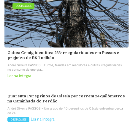
DESTAQUES
Gatos: Cemig identifica 233 irregularidades em Passos e
prejuízo de R$ 1 milhão
André Silveira PASSOS - Furtos, fraudes em medidores e outras irregularidades
no consumo de energia...
Ler na íntegra
Quarenta Peregrinos de Cássia percorrem 24 quilômetros
na Caminhada do Perdão
André Silveira PASSOS - Um grupo de 40 peregrinos de Cássia enfrentou cerca
de 24...
Ler na íntegra
DESTAQUES