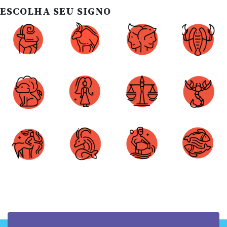
ESCOLHA SEU SIGNO
Áries
Touro
Gêmeos
Câncer
Leão
Virgem
Libra
Escorpião
Sagitário
Capricórnio
Aquário
Peixes