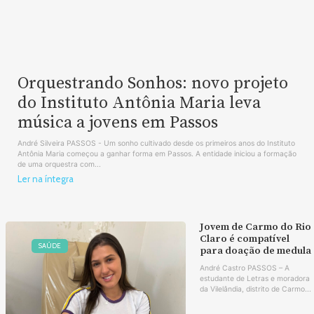
Orquestrando Sonhos: novo projeto
do Instituto Antônia Maria leva
música a jovens em Passos
André Silveira PASSOS - Um sonho cultivado desde os primeiros anos do Instituto
Antônia Maria começou a ganhar forma em Passos. A entidade iniciou a formação
de uma orquestra com...
Ler na íntegra
Jovem de Carmo do Rio
Claro é compatível
SAÚDE
para doação de medula
André Castro PASSOS – A
estudante de Letras e moradora
da Vilelândia, distrito de Carmo...