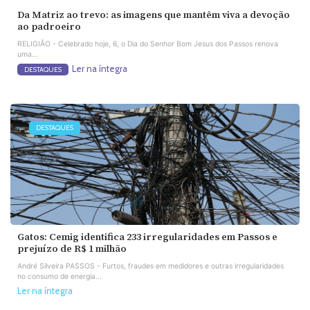
Da Matriz ao trevo: as imagens que mantêm viva a devoção
ao padroeiro
RELIGIÃO - Celebrado hoje, 6, o Dia do Senhor Bom Jesus dos Passos renova
uma...
Ler na íntegra
DESTAQUES
DESTAQUES
Gatos: Cemig identifica 233 irregularidades em Passos e
prejuízo de R$ 1 milhão
André Silveira PASSOS - Furtos, fraudes em medidores e outras irregularidades
no consumo de energia...
Ler na íntegra