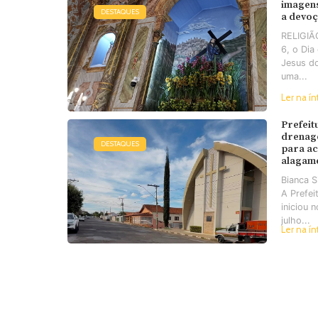
imagens
DESTAQUES
a devo
RELIGIÃO
6, o Di
Jesus d
uma...
Ler na ín
Prefeit
drenag
DESTAQUES
para a
alagam
Bianca 
A Prefei
iniciou 
julho...
Ler na ín