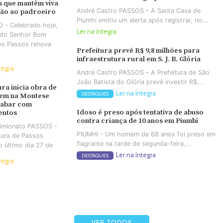
 que mantêm viva
André Castro PASSOS – A Santa Casa de
ção ao padroeiro
Piumhi emitiu um alerta após registrar, no...
 - Celebrado hoje,
Ler na íntegra
a do Senhor Bom
os Passos renova
Prefeitura prevê R$ 9,8 milhões para
infraestrutura rural em S. J. B. Glória
tegra
André Castro PASSOS – A Prefeitura de São
João Batista do Glória prevê investir R$...
ura inicia obra de
Ler na íntegra
DESTAQUES
em na Montese
cabar com
Idoso é preso após tentativa de abuso
entos
contra criança de 10 anos em Piumhi
Simionato PASSOS -
PIUMHI - Um homem de 68 anos foi preso em
tura de Passos
flagrante na tarde de segunda-feira,...
no último dia 27 de
Ler na íntegra
DESTAQUES
tegra
VER TODOS