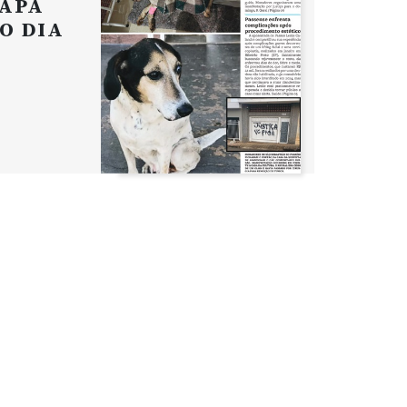
APA
O DIA