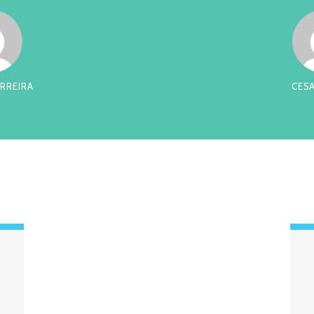
RREIRA
CES