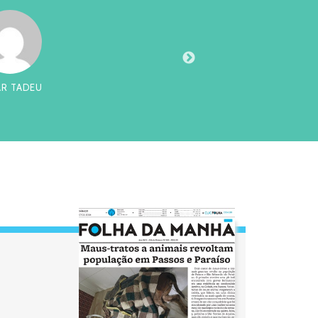
AR TADEU
CHI