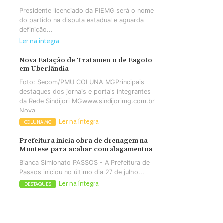
Presidente licenciado da FIEMG será o nome
do partido na disputa estadual e aguarda
definição...
Ler na íntegra
Nova Estação de Tratamento de Esgoto
em Uberlândia
Foto: Secom/PMU COLUNA MGPrincipais
destaques dos jornais e portais integrantes
da Rede Sindijori MGwww.sindijorimg.com.br
Nova...
Ler na íntegra
COLUNA MG
Prefeitura inicia obra de drenagem na
Montese para acabar com alagamentos
Bianca Simionato PASSOS - A Prefeitura de
Passos iniciou no último dia 27 de julho...
Ler na íntegra
DESTAQUES