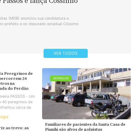
e Passos e lança Cossinho
tas (MDB) anunciou sua candidatura a
 ex-prefeito e ex-deputado estadual Cóssimo
VER TODOS
ta Peregrinos de
 percorrem 24
DESTAQUES
tros na
ada do Perdão
ilveira PASSOS - Um
e 40 peregrinos de
nfrentou cerca de
tegra
Familiares de pacientes da Santa Casa de
iz ao trevo: as
Piumhi são alvos de golpistas