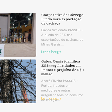
Cooperativa de Córrego
Fundo mira exportação
de cachaça
Bianca Simionato PASSOS -
A queda de 23% nas
exportações de cachaça de
Minas Gerais...
Ler na íntegra
Gatos: Cemig identifica
233 irregularidades em
Passos e prejuízo de R$ 1
milhão
André Silveira PASSOS -
Furtos, fraudes em
medidores e outras
irregularidades no consumo
Ler na íntegra
de energia...