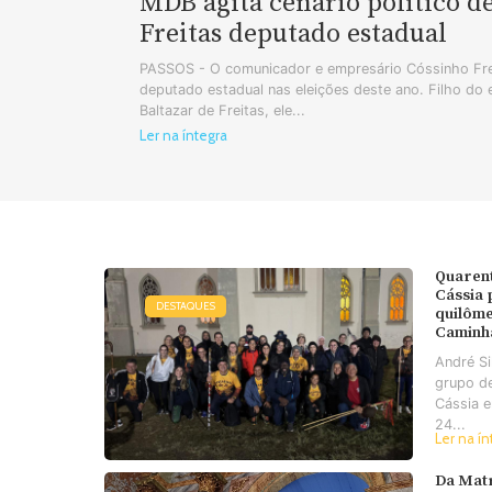
MDB agita cenário político d
Freitas deputado estadual
PASSOS - O comunicador e empresário Cóssinho Frei
deputado estadual nas eleições deste ano. Filho do
Baltazar de Freitas, ele...
Ler na íntegra
Quaren
Cássia
DESTAQUES
quilôme
Caminh
André S
grupo d
Cássia e
24...
Ler na ín
Da Matr