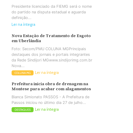
Presidente licenciado da FIEMG será o nome
do partido na disputa estadual e aguarda
definição...
Ler na íntegra
Nova Estação de Tratamento de Esgoto
em Uberlândia
Foto: Secom/PMU COLUNA MGPrincipais
destaques dos jornais e portais integrantes
da Rede Sindijori MGwww.sindijorimg.com.br
Nova...
Ler na íntegra
COLUNA MG
Prefeitura inicia obra de drenagem na
Montese para acabar com alagamentos
Bianca Simionato PASSOS - A Prefeitura de
Passos iniciou no último dia 27 de julho...
Ler na íntegra
DESTAQUES