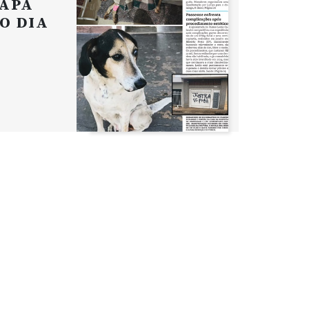
APA
O DIA