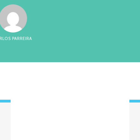
RREIRA
CES