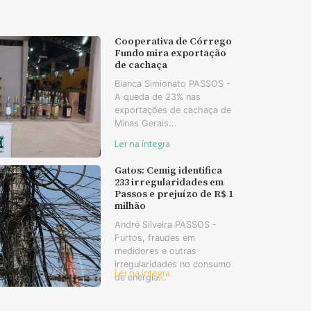
Cooperativa de Córrego
Fundo mira exportação
de cachaça
Bianca Simionato PASSOS -
A queda de 23% nas
exportações de cachaça de
Minas Gerais...
Ler na íntegra
Gatos: Cemig identifica
233 irregularidades em
Passos e prejuízo de R$ 1
milhão
André Silveira PASSOS -
Furtos, fraudes em
medidores e outras
irregularidades no consumo
Ler na íntegra
de energia...