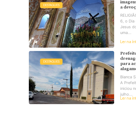
imagens
DESTAQUES
a devo
RELIGIÃO
6, o Di
Jesus d
uma...
Ler na ín
Prefeit
drenag
DESTAQUES
para a
alagam
Bianca 
A Prefei
iniciou 
julho...
Ler na ín