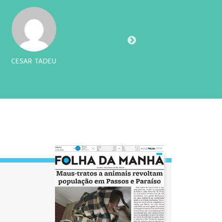
AR TADEU
CHI