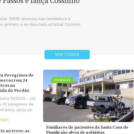
e Passos e lança Cossinho
tas (MDB) anunciou sua candidatura a
 ex-prefeito e ex-deputado estadual Cóssimo
VER TODOS
ta Peregrinos de
 percorrem 24
DESTAQUES
tros na
ada do Perdão
ilveira PASSOS - Um
e 40 peregrinos de
nfrentou cerca de
tegra
Familiares de pacientes da Santa Casa de
iz ao trevo: as
Piumhi são alvos de golpistas