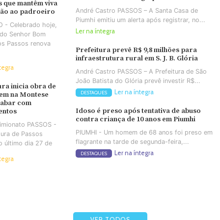
 que mantêm viva
André Castro PASSOS – A Santa Casa de
ção ao padroeiro
Piumhi emitiu um alerta após registrar, no...
 - Celebrado hoje,
Ler na íntegra
a do Senhor Bom
os Passos renova
Prefeitura prevê R$ 9,8 milhões para
infraestrutura rural em S. J. B. Glória
tegra
André Castro PASSOS – A Prefeitura de São
João Batista do Glória prevê investir R$...
ura inicia obra de
Ler na íntegra
DESTAQUES
em na Montese
cabar com
Idoso é preso após tentativa de abuso
entos
contra criança de 10 anos em Piumhi
Simionato PASSOS -
PIUMHI - Um homem de 68 anos foi preso em
tura de Passos
flagrante na tarde de segunda-feira,...
no último dia 27 de
Ler na íntegra
DESTAQUES
tegra
VER TODOS