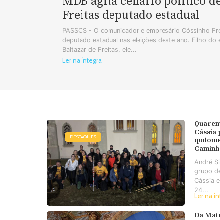
MDB agita cenário político d
Freitas deputado estadual
PASSOS - O comunicador e empresário Cóssinho Frei
deputado estadual nas eleições deste ano. Filho do
Baltazar de Freitas, ele...
Ler na íntegra
Quaren
Cássia
DESTAQUES
quilôme
Caminh
André S
grupo d
Cássia e
24...
Ler na ín
Da Matr