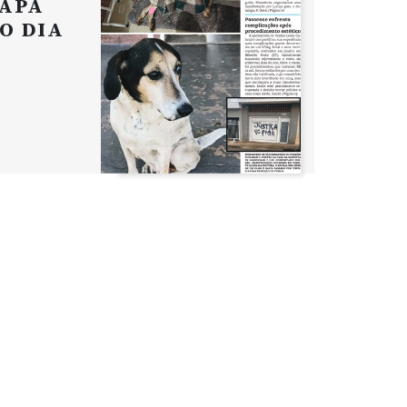
APA
O DIA