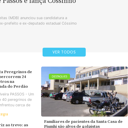
e Passos e lança Cossinho
tas (MDB) anunciou sua candidatura a
 ex-prefeito e ex-deputado estadual Cóssimo
VER TODOS
ta Peregrinos de
 percorrem 24
DESTAQUES
tros na
ada do Perdão
ilveira PASSOS - Um
e 40 peregrinos de
nfrentou cerca de
tegra
Familiares de pacientes da Santa Casa de
iz ao trevo: as
Piumhi são alvos de golpistas