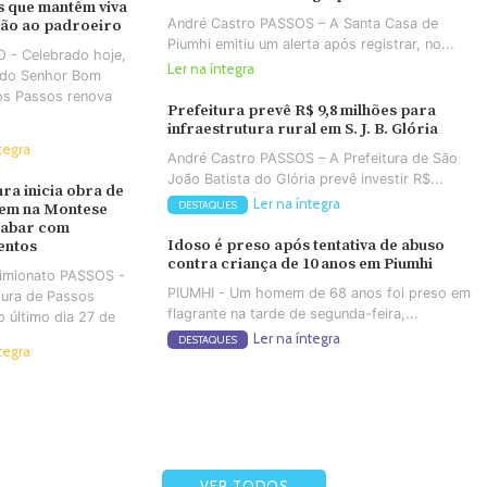
 que mantêm viva
André Castro PASSOS – A Santa Casa de
ção ao padroeiro
Piumhi emitiu um alerta após registrar, no...
 - Celebrado hoje,
Ler na íntegra
a do Senhor Bom
os Passos renova
Prefeitura prevê R$ 9,8 milhões para
infraestrutura rural em S. J. B. Glória
tegra
André Castro PASSOS – A Prefeitura de São
João Batista do Glória prevê investir R$...
ura inicia obra de
Ler na íntegra
DESTAQUES
em na Montese
cabar com
Idoso é preso após tentativa de abuso
entos
contra criança de 10 anos em Piumhi
Simionato PASSOS -
PIUMHI - Um homem de 68 anos foi preso em
tura de Passos
flagrante na tarde de segunda-feira,...
no último dia 27 de
Ler na íntegra
DESTAQUES
tegra
VER TODOS