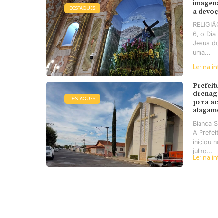
imagens
DESTAQUES
a devo
RELIGIÃO
6, o Di
Jesus d
uma...
Ler na ín
Prefeit
drenag
DESTAQUES
para a
alagam
Bianca 
A Prefei
iniciou 
julho...
Ler na ín