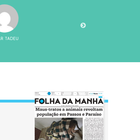
AR TADEU
CHI