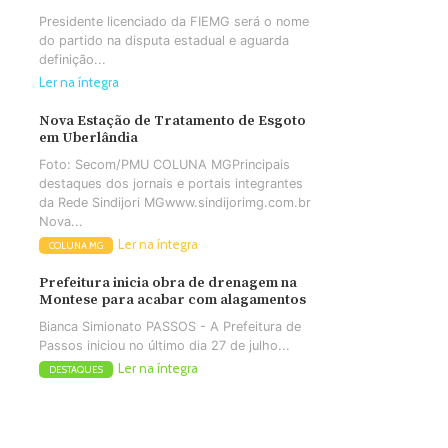
Presidente licenciado da FIEMG será o nome
do partido na disputa estadual e aguarda
definição...
Ler na íntegra
Nova Estação de Tratamento de Esgoto
em Uberlândia
Foto: Secom/PMU COLUNA MGPrincipais
destaques dos jornais e portais integrantes
da Rede Sindijori MGwww.sindijorimg.com.br
Nova...
Ler na íntegra
COLUNA MG
Prefeitura inicia obra de drenagem na
Montese para acabar com alagamentos
Bianca Simionato PASSOS - A Prefeitura de
Passos iniciou no último dia 27 de julho...
Ler na íntegra
DESTAQUES