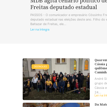
MDB agita cenário político d
Freitas deputado estadual
PASSOS - O comunicador e empresário Cóssinho Frei
deputado estadual nas eleições deste ano. Filho do
Baltazar de Freitas, ele...
Ler na íntegra
Quaren
Cássia
DESTAQUES
quilôme
Caminh
André S
grupo d
Cássia e
24...
Ler na ín
Da Matr