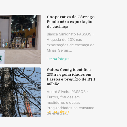
Cooperativa de Córrego
Fundo mira exportação
de cachaça
Bianca Simionato PASSOS -
A queda de 23% nas
exportações de cachaça de
Minas Gerais...
Ler na íntegra
Gatos: Cemig identifica
233 irregularidades em
Passos e prejuízo de R$ 1
milhão
André Silveira PASSOS -
Furtos, fraudes em
medidores e outras
irregularidades no consumo
Ler na íntegra
de energia...