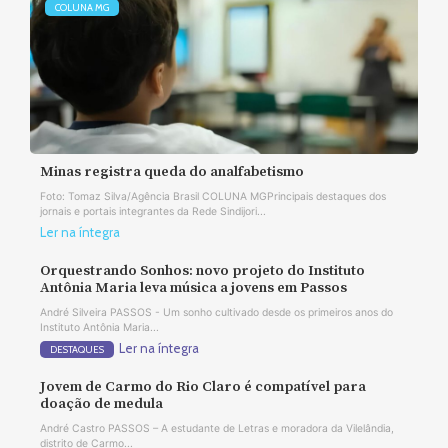
COLUNA MG
Minas registra queda do analfabetismo
Foto: Tomaz Silva/Agência Brasil COLUNA MGPrincipais destaques dos
jornais e portais integrantes da Rede Sindijori...
Ler na íntegra
Orquestrando Sonhos: novo projeto do Instituto
Antônia Maria leva música a jovens em Passos
André Silveira PASSOS - Um sonho cultivado desde os primeiros anos do
Instituto Antônia Maria...
Ler na íntegra
DESTAQUES
Jovem de Carmo do Rio Claro é compatível para
doação de medula
André Castro PASSOS – A estudante de Letras e moradora da Vilelândia,
distrito de Carmo...