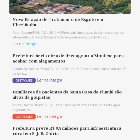
Nova Estação de Tratamento de Esgoto em
Uberlândia
Foto: Secom/PMU COLUNA MGPrincipais destaques dos jornais e portais
integrantes da Rede Sindijori MGwww.sindijorimg.com.br Nova...
Ler na íntegra
Prefeitura inicia obra de drenagem na Montese para
acabar com alagamentos
Bianca Simionato PASSOS - A Prefeitura de Passos iniciou no último dia 27
de julho...
Ler na íntegra
DESTAQUES
Familiares de pacientes da Santa Casa de Piumhi são
alvos de golpistas
André Castro PASSOS – A Santa Casa de Piumhi emitiu um alerta após
registrar, no...
Ler na íntegra
DESTAQUES
Prefeitura prevê R$ 9,8 milhões para infraestrutura
rural em S. J. B. Glória