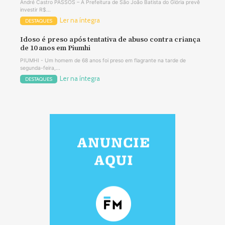
André Castro PASSOS – A Prefeitura de São João Batista do Glória prevê
investir R$...
Ler na íntegra
DESTAQUES
Idoso é preso após tentativa de abuso contra criança
de 10 anos em Piumhi
PIUMHI - Um homem de 68 anos foi preso em flagrante na tarde de
segunda-feira,...
Ler na íntegra
DESTAQUES