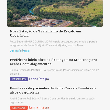
Nova Estação de Tratamento de Esgoto em
Uberlândia
Foto: Secom/PMU COLUNA MGPrincipais destaques dos jornais e portais
integrantes da Rede Sindijori MGwww.sindijorimg.com.br Nova...
Ler na íntegra
Prefeitura inicia obra de drenagem na Montese para
acabar com alagamentos
Bianca Simionato PASSOS - A Prefeitura de Passos iniciou no último dia 27
de julho...
Ler na íntegra
DESTAQUES
Familiares de pacientes da Santa Casa de Piumhi são
alvos de golpistas
André Castro PASSOS – A Santa Casa de Piumhi emitiu um alerta após
registrar, no...
Ler na íntegra
DESTAQUES