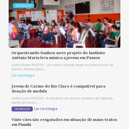
DESTAQUES
Orquestrando Sonhos: novo projeto do Instituto
Antônia Maria leva música a jovens em Passos
André Silveira PASSOS - Um sonho cultivado desde os primeiros anos do
Instituto Antônia Maria...
Ler na íntegra
Jovem de Carmo do Rio Claro é compatível para
doação de medula
André Castro PASSOS – A estudante de Letras e moradora da Vilelândia,
distrito de Carmo...
Ler na íntegra
DESTAQUES
Vinte cães são resgatados em situação de maus-tratos
em Piumhi