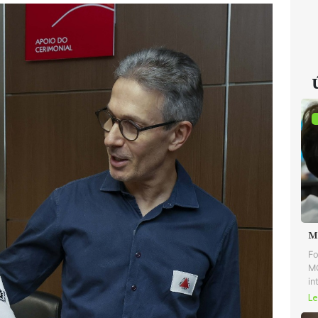
M
Fo
MG
in
Le