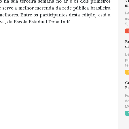
Vi
 na sua terceira semana no ar e os dois primeiros
m
e serve a melhor merenda da rede pública brasileira
PA
elhores. Entre os participantes desta edição, está a
ma
lva, da Escola Estadual Dona Indá.
5,
R
d
Da
pe
fe
C
F
Fo
do
MG