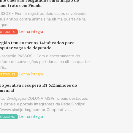
nte cães são resgatados em situação de
aus-tratos em Piumhi
SSOS - Piumhi registrou dois casos envolvendo
us-tratos contra animais na última quarta-feira,
 que...
Ler na íntegra
DESTAQUES
egião tem ao menos 14 indicados para
isputar vagas de deputado
 redação PASSOS - Com o encerramento do
ríodo de convenções partidárias na última quarta-
ira,...
Ler na íntegra
DESTAQUES
ooperativa recupera R$ 622 milhões do
unrural
to: Divulgação COLUNA MGPrincipais destaques
s jornais e portais integrantes da Rede Sindijori
www.sindijorimg.com.br Cooperativa...
Ler na íntegra
COLUNA MG