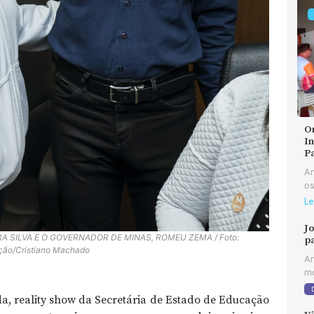
O
In
P
An
os
Le
J
A SILVA E O GOVERNADOR DE MINAS, ROMEU ZEMA / Foto:
p
ção/Cristiano Machado
An
mo
 reality show da Secretária de Estado de Educação