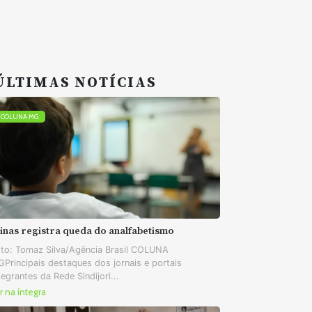
ÚLTIMAS NOTÍCIAS
COLUNA MG
inas registra queda do analfabetismo
to: Tomaz Silva/Agência Brasil COLUNA
Principais destaques dos jornais e portais
tegrantes da Rede Sindijori...
r na íntegra