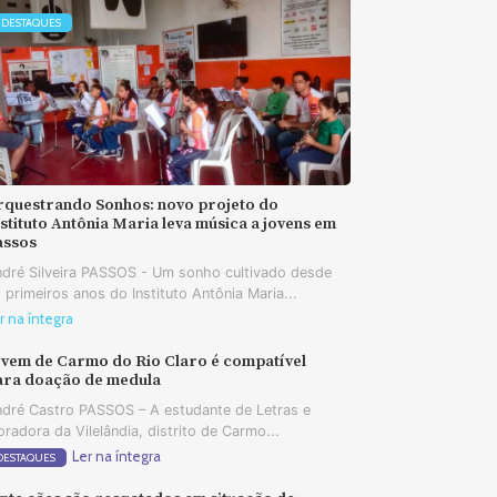
DESTAQUES
rquestrando Sonhos: novo projeto do
stituto Antônia Maria leva música a jovens em
assos
dré Silveira PASSOS - Um sonho cultivado desde
 primeiros anos do Instituto Antônia Maria...
r na íntegra
ovem de Carmo do Rio Claro é compatível
ara doação de medula
dré Castro PASSOS – A estudante de Letras e
radora da Vilelândia, distrito de Carmo...
Ler na íntegra
DESTAQUES