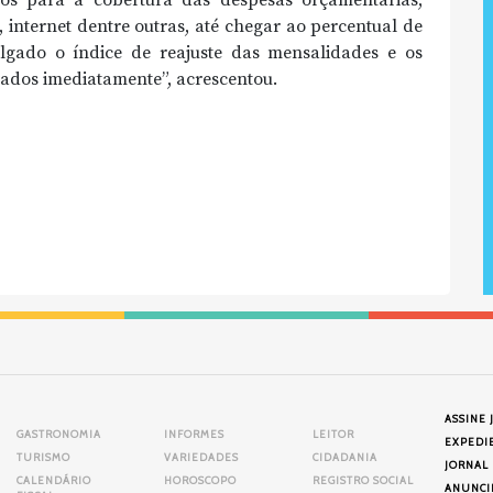
sos para a cobertura das despesas orçamentárias,
a, internet dentre outras, até chegar ao percentual de
lgado o índice de reajuste das mensalidades e os
mados imediatamente”, acrescentou.
ASSINE 
GASTRONOMIA
INFORMES
LEITOR
EXPEDI
TURISMO
VARIEDADES
CIDADANIA
JORNAL
CALENDÁRIO
HOROSCOPO
REGISTRO SOCIAL
ANUNCI