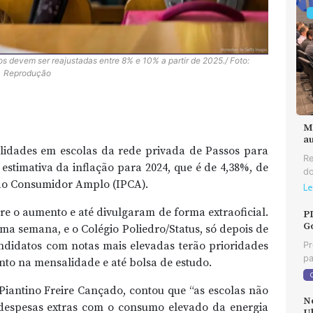
 devem ser reajustadas entre 8% e 10% a partir de 2025./ Foto:
Reprodução
M
au
lidades em escolas da rede privada de Passos para
Re
estimativa da inflação para 2024, que é de 4,38%, de
do
 ao Consumidor Amplo (IPCA).
Le
re o aumento e até divulgaram de forma extraoficial.
P
G
a semana, e o Colégio Poliedro/Status, só depois de
andidatos com notas mais elevadas terão prioridades
Pr
pa
nto na mensalidade e até bolsa de estudo.
 Piantino Freire Cançado, contou que “as escolas não
N
despesas extras com o consumo elevado da energia