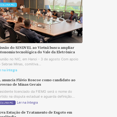
COLUNA MG
issão do SINDVEL ao Vietnã busca ampliar
tonomia tecnológica do Vale da Eletrônica
união no NIC, em Hanoi - 3 de agosto Com apoio
 Sebrae Minas, comitiva...
r na íntegra
L anuncia Flávio Roscoe como candidato ao
overno de Minas Gerais
esidente licenciado da FIEMG será o nome do
rtido na disputa estadual e aguarda definição...
Ler na íntegra
COLUNA MG
ova Estação de Tratamento de Esgoto em