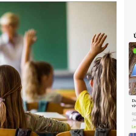
D
v
RE
Je
Le