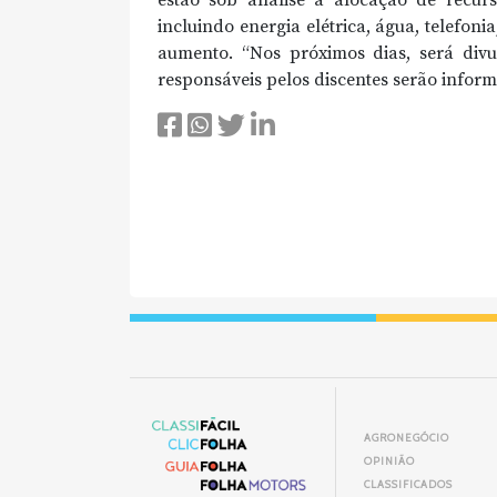
estão sob análise a alocação de recur
incluindo energia elétrica, água, telefoni
aumento. “Nos próximos dias, será divu
responsáveis pelos discentes serão infor
AGRONEGÓCIO
OPINIÃO
CLASSIFICADOS