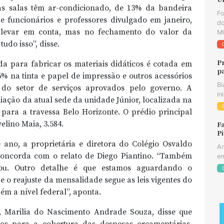
U
as salas têm ar-condicionado, de 13% da bandeira
F
de funcionários e professores divulgado em janeiro,
do
e levar em conta, mas no fechamento do valor da
MG
udo isso”, disse.
P
da para fabricar os materiais didáticos é cotada em
p
% na tinta e papel de impressão e outros acessórios
Bi
do setor de serviços aprovados pelo governo. A
in
iação da atual sede da unidade Júnior, localizada na
ara a travessa Belo Horizonte. O prédio principal
lino Maia, 3.584.
Fa
Pi
e ano, a proprietária e diretora do Colégio Osvaldo
An
 concorda com o relato de Diego Piantino. “Também
em
ou. Outro detalhe é que estamos aguardando o
 o reajuste da mensalidade segue as leis vigentes do
ém a nível federal”, aponta.
y, Marilia do Nascimento Andrade Souza, disse que