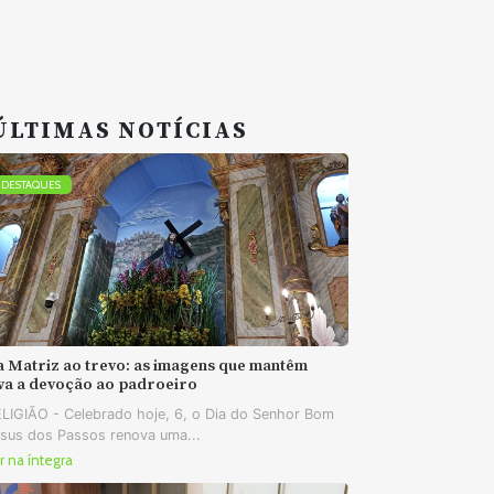
ÚLTIMAS NOTÍCIAS
DESTAQUES
a Matriz ao trevo: as imagens que mantêm
iva a devoção ao padroeiro
LIGIÃO - Celebrado hoje, 6, o Dia do Senhor Bom
sus dos Passos renova uma...
r na íntegra