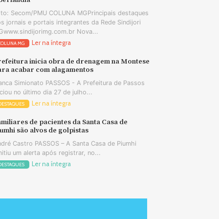
berlândia
oto: Secom/PMU COLUNA MGPrincipais destaques
s jornais e portais integrantes da Rede Sindijori
www.sindijorimg.com.br Nova...
Ler na íntegra
COLUNA MG
refeitura inicia obra de drenagem na Montese
ara acabar com alagamentos
anca Simionato PASSOS - A Prefeitura de Passos
iciou no último dia 27 de julho...
Ler na íntegra
DESTAQUES
miliares de pacientes da Santa Casa de
umhi são alvos de golpistas
dré Castro PASSOS – A Santa Casa de Piumhi
itiu um alerta após registrar, no...
Ler na íntegra
DESTAQUES