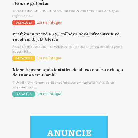
alvos de golpistas
André Castro PASSOS – A Santa Casa de Piumhi emitiu um alerta após
registrar, no...
Ler na íntegra
DESTAQUES
Prefeitura prevê R$ 9,8 milhões para infraestrutura
rural em S. J. B. Glória
André Castro PASSOS – A Prefeitura de São João Batista do Glória prevê
investir R$...
Ler na íntegra
DESTAQUES
Idoso é preso após tentativa de abuso contra criança
de 10 anos em Piumhi
PIUMHI - Um homem de 68 anos foi preso em flagrante na tarde de
segunda-feira,...
Ler na íntegra
DESTAQUES