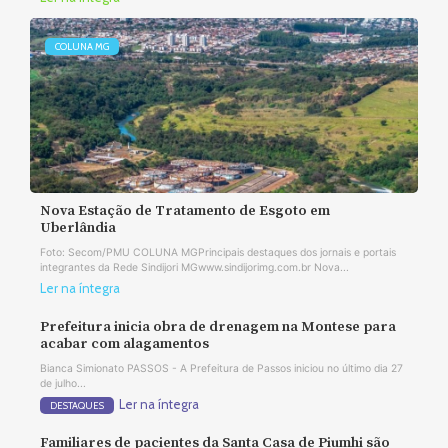
COLUNA MG
Nova Estação de Tratamento de Esgoto em
Uberlândia
Foto: Secom/PMU COLUNA MGPrincipais destaques dos jornais e portais
integrantes da Rede Sindijori MGwww.sindijorimg.com.br Nova...
Ler na íntegra
Prefeitura inicia obra de drenagem na Montese para
acabar com alagamentos
Bianca Simionato PASSOS - A Prefeitura de Passos iniciou no último dia 27
de julho...
Ler na íntegra
DESTAQUES
Familiares de pacientes da Santa Casa de Piumhi são